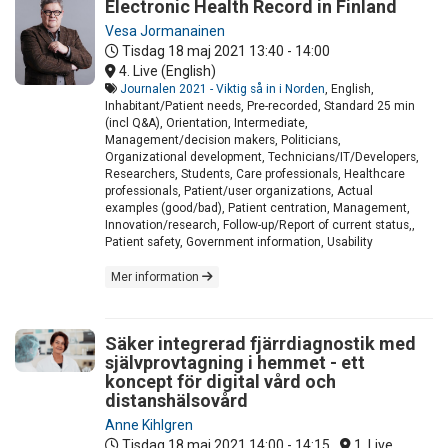
Electronic Health Record in Finland
Vesa Jormanainen
Tisdag 18 maj 2021
13:40 - 14:00
4. Live (English)
Journalen 2021 - Viktig så in i Norden
, English,
Inhabitant/Patient needs, Pre-recorded, Standard 25 min
(incl Q&A), Orientation, Intermediate,
Management/decision makers, Politicians,
Organizational development, Technicians/IT/Developers,
Researchers, Students, Care professionals, Healthcare
professionals, Patient/user organizations, Actual
examples (good/bad), Patient centration, Management,
Innovation/research, Follow-up/Report of current status,,
Patient safety, Government information, Usability
Mer information
Säker integrerad fjärrdiagnostik med
självprovtagning i hemmet - ett
koncept för digital vård och
distanshälsovård
Anne Kihlgren
Tisdag 18 maj 2021
14:00 - 14:15
1. Live