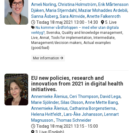
Ameli Norling
,
Christina Holmström
,
Erik Mårtensson
Djäken
,
Maria Stjerndahl
,
Maziar Mohaddes Ardebili
,
Sanna Åsberg
,
Sara Almvide
,
Anette Falkenroth
Tisdag 18 maj 2021
13:00 - 14:30
5. Live
Nu kommer vårdförloppen – med eller utan digitala
verktyg?
, Svenska, Quality and knowledge management,
Live, Annat, Tools for implementation, Intermediate,
Management/decision makers, Actual examples
(good/bad)
Mer information
EU new policies, research and
innovation from 2021 in digital health
initiatives.
Annemieke Ålenius
,
Ceri Thompson
,
David Lega
,
Marie Sjölinder
,
Silas Olsson
,
Anne Mette Bang
,
Annemieke Ålenius
,
Catharina Borgenstierna.
,
Helena Hvitfeldt.
,
Lars-Åke Johansson
,
Lennart
Magnusson.
,
Thomas Schneider
Tisdag 18 maj 2021
13:15 - 15:00
3. Live (English)