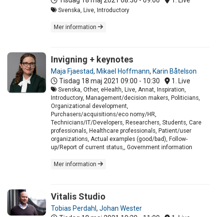
Tisdag 18 maj 2021
08:30 - 09:00
1. Live
Svenska, Live, Introductory
Mer information
Invigning + keynotes
Maja Fjaestad
,
Mikael Hoffmann
,
Karin Båtelson
Tisdag 18 maj 2021
09:00 - 10:30
1. Live
Svenska, Other, eHealth, Live, Annat, Inspiration,
Introductory, Management/decision makers, Politicians,
Organizational development,
Purchasers/acquisitions/eco nomy/HR,
Technicians/IT/Developers, Researchers, Students, Care
professionals, Healthcare professionals, Patient/user
organizations, Actual examples (good/bad), Follow-
up/Report of current status,, Government information
Mer information
Vitalis Studio
Tobias Perdahl
,
Johan Wester