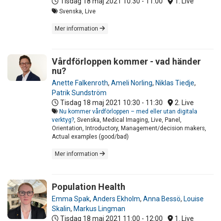
Tisdag 18 maj 2021
10:30 - 11:00
1. Live
Svenska, Live
Mer information
Vårdförloppen kommer - vad händer
nu?
Anette Falkenroth
,
Ameli Norling
,
Niklas Tiedje
,
Patrik Sundström
Tisdag 18 maj 2021
10:30 - 11:30
2. Live
Nu kommer vårdförloppen – med eller utan digitala
verktyg?
, Svenska, Medical Imaging, Live, Panel,
Orientation, Introductory, Management/decision makers,
Actual examples (good/bad)
Mer information
Population Health
Emma Spak
,
Anders Ekholm
,
Anna Bessö
,
Louise
Skalin
,
Markus Lingman
Tisdag 18 maj 2021
11:00 - 12:00
1. Live