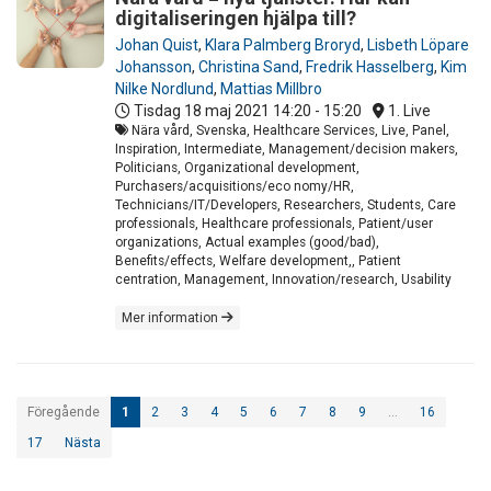
digitaliseringen hjälpa till?
Johan Quist
,
Klara Palmberg Broryd
,
Lisbeth Löpare
Johansson
,
Christina Sand
,
Fredrik Hasselberg
,
Kim
Nilke Nordlund
,
Mattias Millbro
Tisdag 18 maj 2021
14:20 - 15:20
1. Live
Nära vård, Svenska, Healthcare Services, Live, Panel,
Inspiration, Intermediate, Management/decision makers,
Politicians, Organizational development,
Purchasers/acquisitions/eco nomy/HR,
Technicians/IT/Developers, Researchers, Students, Care
professionals, Healthcare professionals, Patient/user
organizations, Actual examples (good/bad),
Benefits/effects, Welfare development,, Patient
centration, Management, Innovation/research, Usability
Mer information
Föregående
1
2
3
4
5
6
7
8
9
…
16
17
Nästa