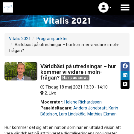
Vitalis 2021
Programpunkter
Världbäst på utredningar – hur kommer vi vidare i moln-
frågan?
Världbäst på utredningar – hur
kommer vi vidare i moln-
frågan?
Har passerat
Tisdag 18 maj 2021
13:30 - 14:10
2. Live
Moderator:
Helene Richardsson
Paneldeltagare:
Anders Jönebratt
,
Karin
Båtelson
,
Lars Lindsköld
,
Mathias Ekman
Hur kommer det sig att en nation som har en uttalad vision att
vara världsbäst på att tillvarata digitaliseringens möjligheter