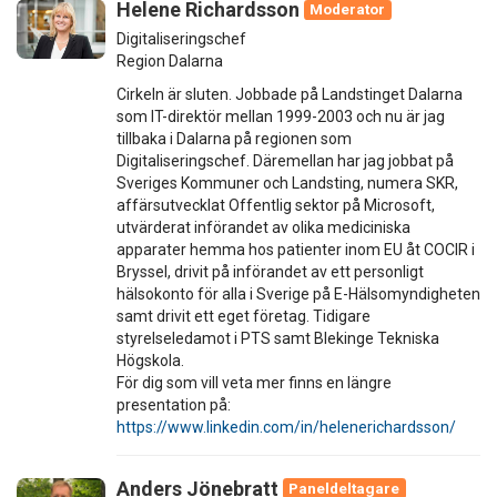
Helene Richardsson
Moderator
Digitaliseringschef
Region Dalarna
Cirkeln är sluten. Jobbade på Landstinget Dalarna
som IT-direktör mellan 1999-2003 och nu är jag
tillbaka i Dalarna på regionen som
Digitaliseringschef. Däremellan har jag jobbat på
Sveriges Kommuner och Landsting, numera SKR,
affärsutvecklat Offentlig sektor på Microsoft,
utvärderat införandet av olika mediciniska
apparater hemma hos patienter inom EU åt COCIR i
Bryssel, drivit på införandet av ett personligt
hälsokonto för alla i Sverige på E-Hälsomyndigheten
samt drivit ett eget företag. Tidigare
styrelseledamot i PTS samt Blekinge Tekniska
Högskola.
För dig som vill veta mer finns en längre
presentation på:
https://www.linkedin.com/in/helenerichardsson/
Anders Jönebratt
Paneldeltagare