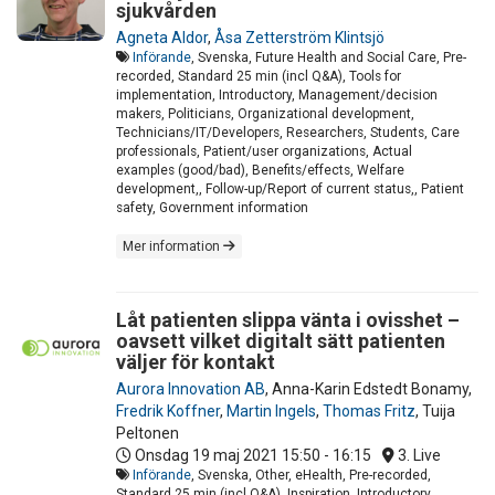
sjukvården
Agneta Aldor
,
Åsa Zetterström Klintsjö
Införande
, Svenska, Future Health and Social Care, Pre-
recorded, Standard 25 min (incl Q&A), Tools for
implementation, Introductory, Management/decision
makers, Politicians, Organizational development,
Technicians/IT/Developers, Researchers, Students, Care
professionals, Patient/user organizations, Actual
examples (good/bad), Benefits/effects, Welfare
development,, Follow-up/Report of current status,, Patient
safety, Government information
Mer information
Låt patienten slippa vänta i ovisshet –
oavsett vilket digitalt sätt patienten
väljer för kontakt
Aurora Innovation AB
,
Anna-Karin Edstedt Bonamy
,
Fredrik Koffner
,
Martin Ingels
,
Thomas Fritz
,
Tuija
Peltonen
Onsdag 19 maj 2021
15:50 - 16:15
3. Live
Införande
, Svenska, Other, eHealth, Pre-recorded,
Standard 25 min (incl Q&A), Inspiration, Introductory,