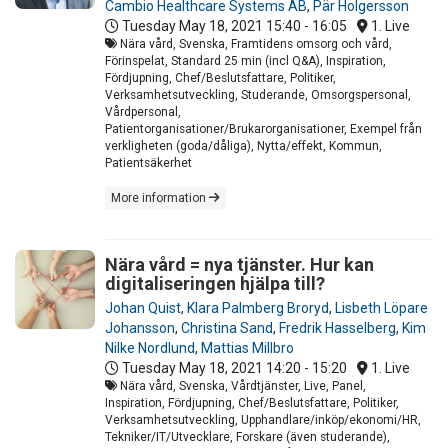
Cambio Healthcare Systems AB
,
Pär Holgersson
Tuesday May 18, 2021
15:40 - 16:05
1. Live
Nära vård, Svenska, Framtidens omsorg och vård,
Förinspelat, Standard 25 min (incl Q&A), Inspiration,
Fördjupning, Chef/Beslutsfattare, Politiker,
Verksamhetsutveckling, Studerande, Omsorgspersonal,
Vårdpersonal,
Patientorganisationer/Brukarorganisationer, Exempel från
verkligheten (goda/dåliga), Nytta/effekt, Kommun,
Patientsäkerhet
More information
Nära vård = nya tjänster. Hur kan
digitaliseringen hjälpa till?
Johan Quist
,
Klara Palmberg Broryd
,
Lisbeth Löpare
Johansson
,
Christina Sand
,
Fredrik Hasselberg
,
Kim
Nilke Nordlund
,
Mattias Millbro
Tuesday May 18, 2021
14:20 - 15:20
1. Live
Nära vård, Svenska, Vårdtjänster, Live, Panel,
Inspiration, Fördjupning, Chef/Beslutsfattare, Politiker,
Verksamhetsutveckling, Upphandlare/inköp/ekonomi/HR,
Tekniker/IT/Utvecklare, Forskare (även studerande),