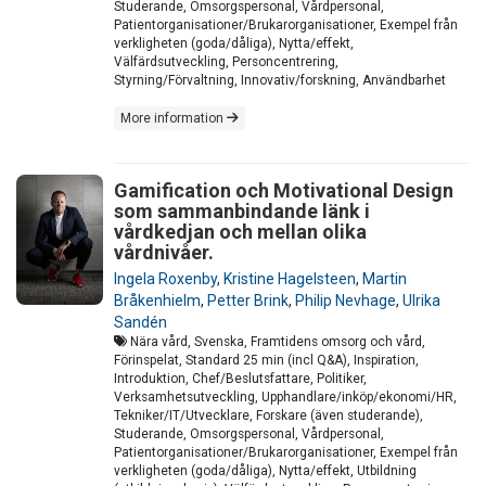
Studerande, Omsorgspersonal, Vårdpersonal,
Patientorganisationer/Brukarorganisationer, Exempel från
verkligheten (goda/dåliga), Nytta/effekt,
Välfärdsutveckling, Personcentrering,
Styrning/Förvaltning, Innovativ/forskning, Användbarhet
More information
Gamification och Motivational Design
som sammanbindande länk i
vårdkedjan och mellan olika
vårdnivåer.
Ingela Roxenby
,
Kristine Hagelsteen
,
Martin
Bråkenhielm
,
Petter Brink
,
Philip Nevhage
,
Ulrika
Sandén
Nära vård, Svenska, Framtidens omsorg och vård,
Förinspelat, Standard 25 min (incl Q&A), Inspiration,
Introduktion, Chef/Beslutsfattare, Politiker,
Verksamhetsutveckling, Upphandlare/inköp/ekonomi/HR,
Tekniker/IT/Utvecklare, Forskare (även studerande),
Studerande, Omsorgspersonal, Vårdpersonal,
Patientorganisationer/Brukarorganisationer, Exempel från
verkligheten (goda/dåliga), Nytta/effekt, Utbildning