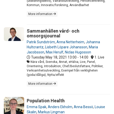
(utbildningsbevis), Välfärdsutveckling, Personcentrering,
Kommun, Innovativ/forskning, Användbarhet
More information
Sammanhållen vård- och
omsorgsjournal
Patrik Sundström
,
Anna Netterheim
,
Johanna
Hultcrantz
,
Lisbeth Löpare Johansson
,
Maria
Jacobsson
,
Max Herulf
,
Niclas Hugosson
Tuesday May 18, 2021
13:00 - 14:00
1. Live
Nära vård, Svenska, Annat, eHälsa, Live, Panel,
Orientering, Introduktion, Chef/Beslutsfattare, Politiker,
Verksamhetsutveckling, Exempel från verkligheten
(goda/dåliga), Nytta/effekt
More information
Population Health
Emma Spak
,
Anders Ekholm
,
Anna Bessö
,
Louise
Skalin
,
Markus Lingman