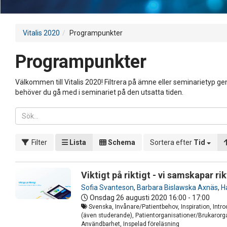
Vitalis 2020
Programpunkter
Programpunkter
Välkommen till Vitalis 2020! Filtrera på ämne eller seminarietyp gen
behöver du gå med i seminariet på den utsatta tiden.
Filter
Lista
Schema
Sortera efter
Tid
Viktigt på riktigt - vi samskapar rik
Sofia Svanteson
,
Barbara Bislawska Axnäs
,
H
Onsdag 26 augusti 2020
16:00 - 17:00
Svenska, Invånare/Patientbehov, Inspiration, Intr
(även studerande), Patientorganisationer/Brukarorgan
Användbarhet, Inspelad föreläsning