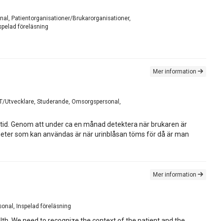
al, Patientorganisationer/Brukarorganisationer,
spelad föreläsning
Mer information
/IT/Utvecklare, Studerande, Omsorgspersonal,
ttid. Genom att under ca en månad detektera när brukaren är
meter som kan användas är när urinblåsan töms för då är man
Mer information
onal, Inspelad föreläsning
th. We need to recognize the context of the patient and the