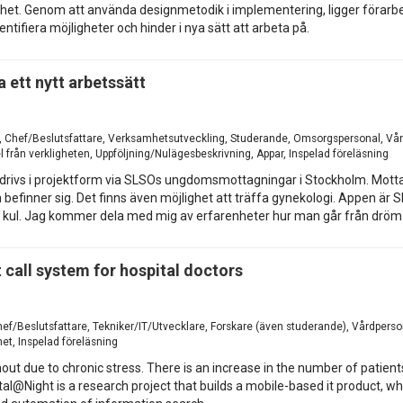
. Genom att använda designmetodik i implementering, ligger förarbetet 
tifiera möjligheter och hinder i nya sätt att arbeta på.
 ett nytt arbetssätt
on, Chef/Beslutsfattare, Verksamhetsutveckling, Studerande, Omsorgspersonal, Vå
från verkligheten, Uppföljning/Nulägesbeskrivning, Appar, Inspelad föreläsning
rivs i projektform via SLSOs ungdomsmottagningar i Stockholm. Mottag
efinner sig. Det finns även möjlighet att träffa gynekologi. Appen är SLSO
igt kul. Jag kommer dela med mig av erfarenheter hur man går från dröm ti
 call system for hospital doctors
hef/Beslutsfattare, Tekniker/IT/Utvecklare, Forskare (även studerande), Vårdperso
et, Inspelad föreläsning
nout due to chronic stress. There is an increase in the number of patien
ital@Night is a research project that builds a mobile-based it product, w