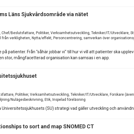
holms Läns Sjukvårdsområde via nätet
n, Chef/Beslutsfattare, Politiker, Verksamhetsutveckling, Tekniker/IT/Utvecklare, 
från verkligheten, Nytta/effekt, Personcentrering, samverkan över organisationsgrä
e på patienter. Från "såhär jobbar vi" till hur vi vill att patienter ska upp
ur en stor, mångfacetterad organisation kan samsas i en app.
sitetssjukhuset
tsfattare, Politiker, Verksamhetsutveckling, Tekniker/IT/Utvecklare, Forskare (äv
öljning/Nulägesbeskrivning, Etik, Inspelad föreläsning
 Universitetssjukhusets (SU) strategi vad gäller utveckling och användning 
ationships to sort and map SNOMED CT