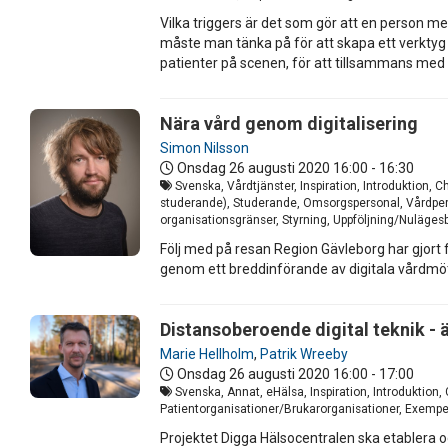
Vilka triggers är det som gör att en person me
måste man tänka på för att skapa ett verkty
patienter på scenen, för att tillsammans me
Nära vård genom digitalisering
Simon Nilsson
Onsdag 26 augusti 2020
16:00 - 16:30
Svenska, Vårdtjänster, Inspiration, Introduktion,
studerande), Studerande, Omsorgspersonal, Vårdpers
organisationsgränser, Styrning, Uppföljning/Nulägesb
Följ med på resan Region Gävleborg har gjort f
genom ett breddinförande av digitala vårdmö
Distansoberoende digital teknik - 
Marie Hellholm
,
Patrik Wreeby
Onsdag 26 augusti 2020
16:00 - 17:00
Svenska, Annat, eHälsa, Inspiration, Introduktion
Patientorganisationer/Brukarorganisationer, Exempel
Projektet Digga Hälsocentralen ska etablera och