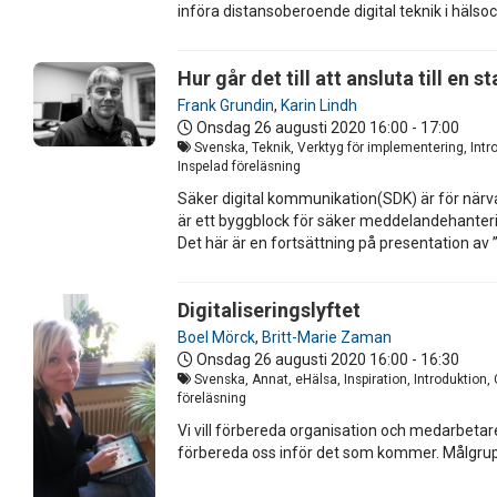
införa distansoberoende digital teknik i hälso
Hur går det till att ansluta till e
Frank Grundin
,
Karin Lindh
Onsdag 26 augusti 2020
16:00 - 17:00
Svenska, Teknik, Verktyg för implementering, Intr
Inspelad föreläsning
Säker digital kommunikation(SDK) är för närv
är ett byggblock för säker meddelandehanteri
Det här är en fortsättning på presentation av
Digitaliseringslyftet
Boel Mörck
,
Britt-Marie Zaman
Onsdag 26 augusti 2020
16:00 - 16:30
Svenska, Annat, eHälsa, Inspiration, Introduktion
föreläsning
Vi vill förbereda organisation och medarbetare
förbereda oss inför det som kommer. Målgrupp