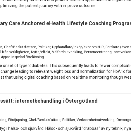
ptimizing the patient journey with improve outcome
imary Care Anchored eHealth Lifestyle Coaching Prog
ion, Chef/Beslutsfattare, Politiker, Upphandlare/inköp/ekonomi/HR, Forskare (äve
 från verkligheten, Nytta/effekt, Välfärdsutveckling, Personcentrering, samverk
 Appar, Inspelad föreläsning
he onset of type 2 diabetes. This subsequently leads to fewer complicati
yle change leading to relevant weight loss and normalization for HbA1c f
st that using digital coaching based on real time monitoring though we
ssätt: internetbehandling i Östergötland
ng, Fördjupning, Chef/Beslutsfattare, Politiker, Verksamhetsutveckling, Omsorgs
i hälso- och sjukvård: Hälso- och sjukvård "drabbas" av ny teknik, nya s