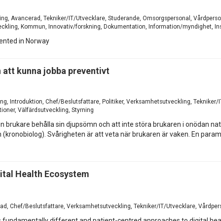
ing, Avancerad, Tekniker/IT/Utvecklare, Studerande, Omsorgspersonal, Vårdperson
veckling, Kommun, Innovativ/forskning, Dokumentation, Information/myndighet, In
ented in Norway
 att kunna jobba preventivt
ng, Introduktion, Chef/Beslutsfattare, Politiker, Verksamhetsutveckling, Tekniker
ioner, Välfärdsutveckling, Styrning
n brukare behålla sin djupsömn och att inte störa brukaren i onödan na
(kronobiolog). Svårigheten är att veta när brukaren är vaken. En para
ital Health Ecosystem
ad, Chef/Beslutsfattare, Verksamhetsutveckling, Tekniker/IT/Utvecklare, Vårdpers
fundamentally different and patient-centred approaches to digital heal