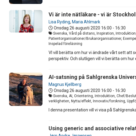
Vi är inte nätläkare - vi är Stock
Lisa Ryding
,
Maria Ahlmark
Onsdag 26 augusti 2020
16:00 - 16:30
Svenska, Vård på distans, Inspiration, Introduktio
Patientorganisationer/Brukarorganisationer, Exempel 
Inspelad föreläsning
VI vill berätta om hur vi ändrade vårt sett att s
perspektiv. Och slutligen vill vi berätta om h
AI-satsning på Sahlgrenska Univer
Magnus Kjellberg
Onsdag 26 augusti 2020
16:00 - 16:30
Svenska, AI, Orientering, Introduktion, Chef/Beslu
verkligheten, Nytta/effekt, Innovativ/forskning, Uppf
I denna presentation vill vi visa på Sahlgrenska
Using generic and associative rel
Jørn Andre Jørgensen