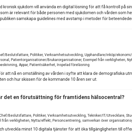
d kronisk sjukdom vill använda en digital lösning för att få kontroll på
g som är relevant för både personen med sjukdomen och vården som hen 
d publiken samskapa guidelines med avstamp i metoder för beteendede
 Chef/Beslutsfattare, Politiker, Verksamhetsutveckling, Upphandlare/inköp/ekonomi
onal, Patientorganisationer/Brukarorganisationer, Exempel från verkligheten, Ny
eskrivning, Appar, Patientsäkerhet, Inspelad föreläsning
ör att nå en omställning av vården i syfte att klara de demografiska utma
ten och hur skissen för de kommande 10 åren ser ut.
är det en förutsättning för framtidens hälsocentral?
, Chef/Beslutsfattare, Politiker, Verksamhetsutveckling, Tekniker/IT/Utvecklare, 
 från verkligheten, Nytta/effekt, Personcentrering, samverkan över organisationsg
 utveckla minst 10 digitala tjänster för att öka tillgängligheten till off