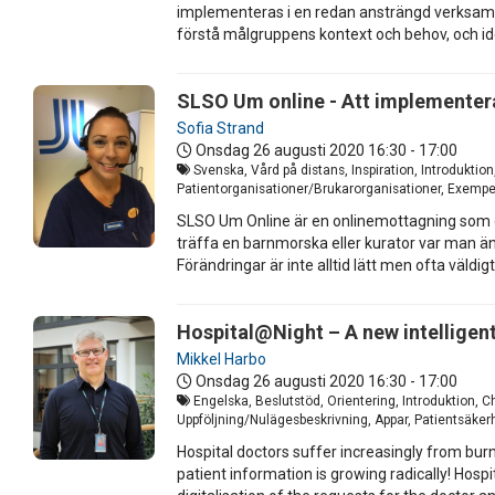
implementeras i en redan ansträngd verksamhet
förstå målgruppens kontext och behov, och iden
SLSO Um online - Att implementera
Sofia Strand
Onsdag 26 augusti 2020
16:30 - 17:00
Svenska, Vård på distans, Inspiration, Introdukti
Patientorganisationer/Brukarorganisationer, Exempel 
SLSO Um Online är en onlinemottagning som d
träffa en barnmorska eller kurator var man än b
Förändringar är inte alltid lätt men ofta väld
Hospital@Night – A new intelligent
Mikkel Harbo
Onsdag 26 augusti 2020
16:30 - 17:00
Engelska, Beslutstöd, Orientering, Introduktion, C
Uppföljning/Nulägesbeskrivning, Appar, Patientsäkerh
Hospital doctors suffer increasingly from bur
patient information is growing radically! Hosp