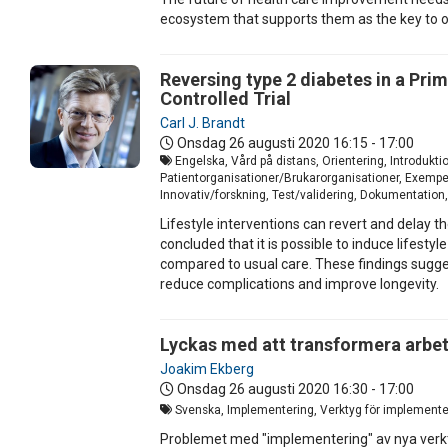
ecosystem that supports them as the key to o
Reversing type 2 diabetes in a Pr
Controlled Trial
Carl J. Brandt
Onsdag 26 augusti 2020
16:15 - 17:00
Engelska, Vård på distans, Orientering, Introdukt
Patientorganisationer/Brukarorganisationer, Exempel
Innovativ/forskning, Test/validering, Dokumentation,
Lifestyle interventions can revert and delay t
concluded that it is possible to induce lifest
compared to usual care. These findings sugge
reduce complications and improve longevity.
Lyckas med att transformera arbet
Joakim Ekberg
Onsdag 26 augusti 2020
16:30 - 17:00
Svenska, Implementering, Verktyg för implementeri
Problemet med "implementering" av nya verktyg 