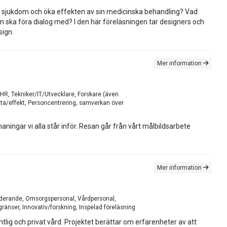
 sin sjukdom och öka effekten av sin medicinska behandling? Vad
ska föra dialog med? I den här föreläsningen tar designers och
sign.
Mer information
/HR, Tekniker/IT/Utvecklare, Forskare (även
tta/effekt, Personcentrering, samverkan över
ningar vi alla står inför. Resan går från vårt målbildsarbete
Mer information
Studerande, Omsorgspersonal, Vårdpersonal,
ränser, Innovativ/forskning, Inspelad föreläsning
entlig och privat vård. Projektet berättar om erfarenheter av att