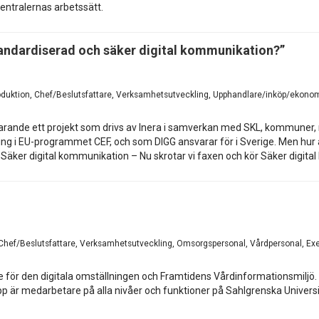
centralernas arbetssätt.
n standardiserad och säker digital kommunikation?”
oduktion, Chef/Beslutsfattare, Verksamhetsutveckling, Upphandlare/inköp/ekonomi
arande ett projekt som drivs av Inera i samverkan med SKL, kommuner, 
ng i EU-programmet CEF, och som DIGG ansvarar för i Sverige. Men hur
 ”Säker digital kommunikation – Nu skrotar vi faxen och kör Säker digi
, Chef/Beslutsfattare, Verksamhetsutveckling, Omsorgspersonal, Vårdpersonal, Exe
 för den digitala omställningen och Framtidens Vårdinformationsmiljö. Vi
 är medarbetare på alla nivåer och funktioner på Sahlgrenska Universi