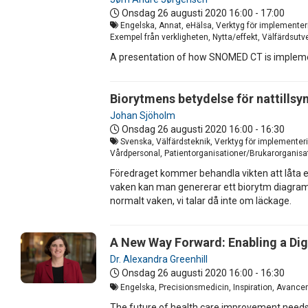
Onsdag 26 augusti 2020
16:00 - 17:00
Engelska, Annat, eHälsa, Verktyg för implementer
Exempel från verkligheten, Nytta/effekt, Välfärdsut
A presentation of how SNOMED CT is implem
Biorytmens betydelse för nattillsyn
Johan Sjöholm
Onsdag 26 augusti 2020
16:00 - 16:30
Svenska, Välfärdsteknik, Verktyg för implementeri
Vårdpersonal, Patientorganisationer/Brukarorganisat
Föredraget kommer behandla vikten att låta e
vaken kan man genererar ett biorytm diagram 
normalt vaken, vi talar då inte om läckage.
A New Way Forward: Enabling a Dig
Dr. Alexandra Greenhill
Onsdag 26 augusti 2020
16:00 - 16:30
Engelska, Precisionsmedicin, Inspiration, Avancer
The future of health care improvement needs 