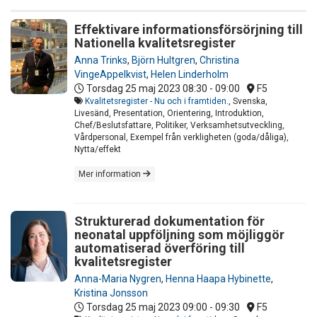
Effektivare informationsförsörjning till
Nationella kvalitetsregister
Anna Trinks
,
Björn Hultgren
,
Christina
VingeAppelkvist
,
Helen Linderholm
Torsdag 25 maj 2023
08:30 - 09:00
F5
Kvalitetsregister - Nu och i framtiden.
, Svenska,
Livesänd, Presentation, Orientering, Introduktion,
Chef/Beslutsfattare, Politiker, Verksamhetsutveckling,
Vårdpersonal, Exempel från verkligheten (goda/dåliga),
Nytta/effekt
Mer information
Strukturerad dokumentation för
neonatal uppföljning som möjliggör
automatiserad överföring till
kvalitetsregister
Anna-Maria Nygren
,
Henna Haapa Hybinette
,
Kristina Jonsson
Torsdag 25 maj 2023
09:00 - 09:30
F5