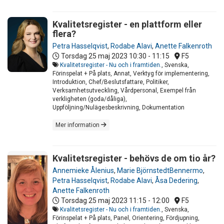
Kvalitetsregister - en plattform eller
flera?
Petra Hasselqvist
,
Rodabe Alavi
,
Anette Falkenroth
Torsdag 25 maj 2023
10:30 - 11:15
F5
Kvalitetsregister - Nu och i framtiden.
, Svenska,
Förinspelat + På plats, Annat, Verktyg för implementering,
Introduktion, Chef/Beslutsfattare, Politiker,
Verksamhetsutveckling, Vårdpersonal, Exempel från
verkligheten (goda/dåliga),
Uppföljning/Nulägesbeskrivning, Dokumentation
Mer information
Kvalitetsregister - behövs de om tio år?
Annemieke Ålenius
,
Marie BjörnstedtBennermo
,
Petra Hasselqvist
,
Rodabe Alavi
,
Åsa Dedering
,
Anette Falkenroth
Torsdag 25 maj 2023
11:15 - 12:00
F5
Kvalitetsregister - Nu och i framtiden.
, Svenska,
Förinspelat + På plats, Panel, Orientering, Fördjupning,