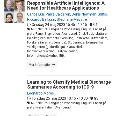
Responsible Artificial Intelligence: A
Need for Healthcare Applications
Carlos Luis Parra Calderón
,
Denis Newman-Griffis
,
Riccardo Bellazzi
,
Stephane Meystre
Onsdag 24 maj 2023
15:45 - 17:15
G1
MIE: Natural Language Processing, English, Enbart på
plats, Panel, Inspiration, Avancerad, Chef/Beslutsfattare,
Politiker, Verksamhetsutveckling, Tekniker/IT/Utvecklare,
Forskare (även studerande), Studerande, Exempel från
verkligheten (goda/dåliga), Nytta/effekt,
Innovativ/forskning, Test/validering,
Informationssäkerhet, Etik
Mer information
Learning to Classify Medical Discharge
Summaries According to ICD-9
Leonardo Moros
Torsdag 25 maj 2023
10:15 - 10:30
G3
MIE: Natural Language Processing, English, Enbart på
plats, Presentation, Avancerad