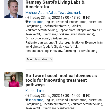
Ramsay Santé's Living Labs &
Accelerator
Michael Adam Adler
,
Towa Jexmark
Tisdag 23 maj 2023
13:00 - 13:30
F3
Innovation
, English, Livesänd, Presentation, Inspiration,
Fördjupning, Chef/Beslutsfattare, Politiker,
Verksamhetsutveckling, Upphandlare/inköp/ekonomi/HR,
Tekniker/IT/Utvecklare, Forskare (även studerande),
Omsorgspersonal, Vårdpersonal,
Patientorganisationer/Brukarorganisationer, Exempel från
verkligheten (goda/dåliga), Nytta/effekt,
Personcentrering, Innovativ/forskning, Test/validering
Mer information
Software based medical devices as
tools for innovating treatment
pathways
Katrina Laks
Tisdag 23 maj 2023
13:30 - 14:00
F3
Innovation
, English, Livesänd, Presentation, Inspiration,
Fördjupning, Chef/Beslutsfattare, Verksamhetsutveckling,
Tekniker/IT/Utvecklare, Vårdpersonal,