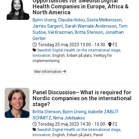
Opportunities for Swedish Digital
Health Companies in Europe, Africa &
North America
Björn Ursing
,
Claudia Hidou
,
Gösta Melkersson
,
James Sargent
,
Sarah Wamala-Andersson
,
Tom
Sudow
,
Val Krazman
,
Britta Stenson
,
Jonathan
Gertler
Torsdag 25 maj 2023
13:00 - 14:30
F2
Swedish Digital Health on the international stage
,
Innovation
, English, Enbart på plats, Verktyg för
implementering
Mer information
Panel Discussion– What is required for
Nordic companies on the international
stage?
Britta Stenson
,
Björn Ursing
,
Isabelle ZABLIT-
SCHMITZ
,
Nima Jokilaakso
Torsdag 25 maj 2023
14:30 - 15:00
F2
Swedish Digital Health on the international stage
,
Innovation
, English, Enbart på plats, Panel