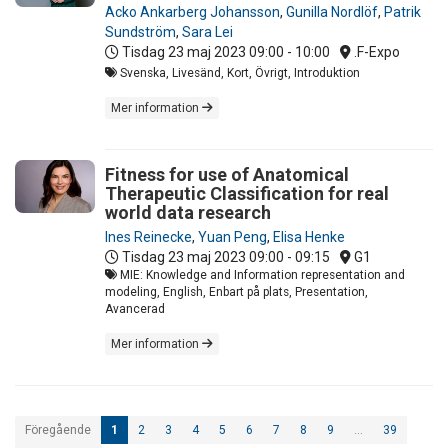
Acko Ankarberg Johansson
,
Gunilla Nordlöf
,
Patrik
Sundström
,
Sara Lei
Tisdag 23 maj 2023
09:00 - 10:00
.F-Expo
Svenska, Livesänd, Kort, Övrigt, Introduktion
Mer information
Fitness for use of Anatomical
Therapeutic Classification for real
world data research
Ines Reinecke
,
Yuan Peng
,
Elisa Henke
Tisdag 23 maj 2023
09:00 - 09:15
G1
MIE: Knowledge and Information representation and
modeling, English, Enbart på plats, Presentation,
Avancerad
Mer information
Föregående
1
2
3
4
5
6
7
8
9
…
39