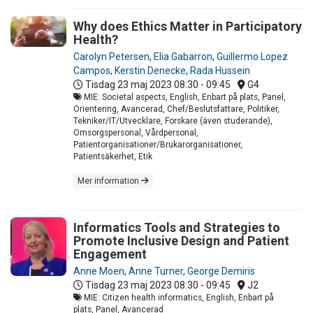
Why does Ethics Matter in Participatory
Health?
Carolyn Petersen
,
Elia Gabarron
,
Guillermo Lopez
Campos
,
Kerstin Denecke
,
Rada Hussein
Tisdag 23 maj 2023
08:30 - 09:45
G4
MIE: Societal aspects, English, Enbart på plats, Panel,
Orientering, Avancerad, Chef/Beslutsfattare, Politiker,
Tekniker/IT/Utvecklare, Forskare (även studerande),
Omsorgspersonal, Vårdpersonal,
Patientorganisationer/Brukarorganisationer,
Patientsäkerhet, Etik
Mer information
Informatics Tools and Strategies to
Promote Inclusive Design and Patient
Engagement
Anne Moen
,
Anne Turner
,
George Demiris
Tisdag 23 maj 2023
08:30 - 09:45
J2
MIE: Citizen health informatics, English, Enbart på
plats, Panel, Avancerad