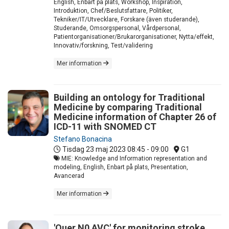
English, Enbart på plats, Workshop, Inspiration,
Introduktion, Chef/Beslutsfattare, Politiker,
Tekniker/IT/Utvecklare, Forskare (även studerande),
Studerande, Omsorgspersonal, Vårdpersonal,
Patientorganisationer/Brukarorganisationer, Nytta/effekt,
Innovativ/forskning, Test/validering
Mer information
Building an ontology for Traditional
Medicine by comparing Traditional
Medicine information of Chapter 26 of
ICD-11 with SNOMED CT
Stefano Bonacina
Tisdag 23 maj 2023
08:45 - 09:00
G1
MIE: Knowledge and Information representation and
modeling, English, Enbart på plats, Presentation,
Avancerad
Mer information
'Quer N0 AVC' for monitoring stroke