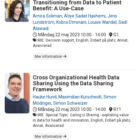
Transitioning from Data to Patient
Benefit: A Use-Case
Amira Soliman
,
Atiye Sadat Hashemi
,
Jens
Lundström
,
Kobra Etminani
,
Louise Wandel
,
Sadi
Alawadi
Måndag 22 maj 2023
10:00 - 14:00
G1
MIE: Decision support, English, Enbart på plats, Annat,
Avancerad
Mer information
Cross Organizational Health Data
Sharing Using the Data Sharing
Framework
Hauke Hund
,
Maximilian Kurscheidt
,
Simon
Mödinger
,
Simon Schweizer
Måndag 22 maj 2023
10:00 - 14:00
R11
MIE: Special Topic: Caring is Sharing - exploiting value
in data for health and innovation, English, Enbart på plats,
Annat, Avancerad
Mer information