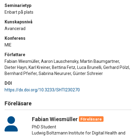
Seminarietyp
Enbart på plats
Kunskapsnivå
Avancerad
Konferens
MIE
Författare
Fabian Wiesmüller, Aaron Lauschensky, Martin Baumgartner,
Dieter Hayn, Karl Kreiner, Bettina Fetz, Luca Brunelli, Gerhard Pölzl,
Bernhard Pfeifer, Sabrina Neururer, Günter Schreier
DOI
https://dx.doi.org/10.3233/SHTI230270
Föreläsare
Fabian Wiesmüller
Föreläsare
PhD Student
Ludwig Boltzmann Institute for Digital Health and