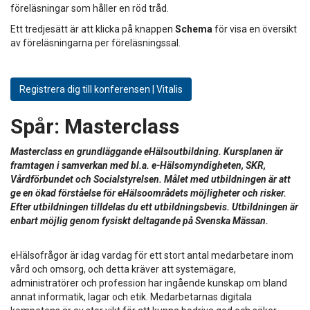
föreläsningar som håller en röd tråd.
Ett tredjesätt är att klicka på knappen
Schema
för visa en översikt
av föreläsningarna per föreläsningssal.
Registrera dig till konferensen | Vitalis
Spår:
Masterclass
Masterclass en grundläggande eHälsoutbildning. Kursplanen är
framtagen i samverkan med bl.a. e-Hälsomyndigheten, SKR,
Vårdförbundet och Socialstyrelsen. Målet med utbildningen är att
ge en ökad förståelse för eHälsoområdets möjligheter och risker.
Efter utbildningen tilldelas du ett utbildningsbevis. Utbildningen är
enbart möjlig genom fysiskt deltagande på Svenska Mässan.
eHälsofrågor är idag vardag för ett stort antal medarbetare inom
vård och omsorg, och detta kräver att systemägare,
administratörer och profession har ingående kunskap om bland
annat informatik, lagar och etik. Medarbetarnas digitala