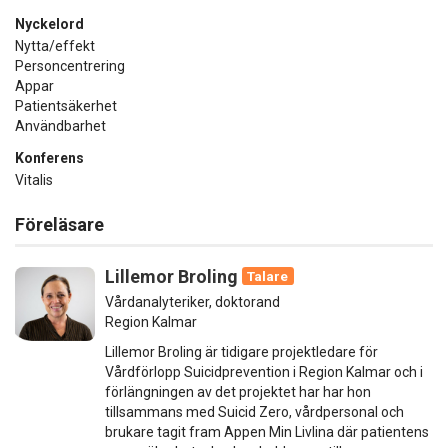
Nyckelord
Nytta/effekt
Personcentrering
Appar
Patientsäkerhet
Användbarhet
Konferens
Vitalis
Föreläsare
Lillemor Broling
Talare
Vårdanalyteriker, doktorand
Region Kalmar
Lillemor Broling är tidigare projektledare för
Vårdförlopp Suicidprevention i Region Kalmar och i
förlängningen av det projektet har har hon
tillsammans med Suicid Zero, vårdpersonal och
brukare tagit fram Appen Min Livlina där patientens