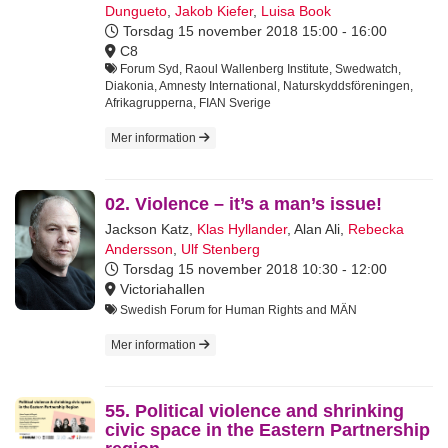
Dungueto
,
Jakob Kiefer
,
Luisa Book
Torsdag 15 november 2018
15:00 - 16:00
C8
Forum Syd, Raoul Wallenberg Institute, Swedwatch,
Diakonia, Amnesty International, Naturskyddsföreningen,
Afrikagrupperna, FIAN Sverige
Mer information
02. Violence – it’s a man’s issue!
Jackson Katz
,
Klas Hyllander
,
Alan Ali
,
Rebecka
Andersson
,
Ulf Stenberg
Torsdag 15 november 2018
10:30 - 12:00
Victoriahallen
Swedish Forum for Human Rights and MÄN
Mer information
55. Political violence and shrinking
civic space in the Eastern Partnership