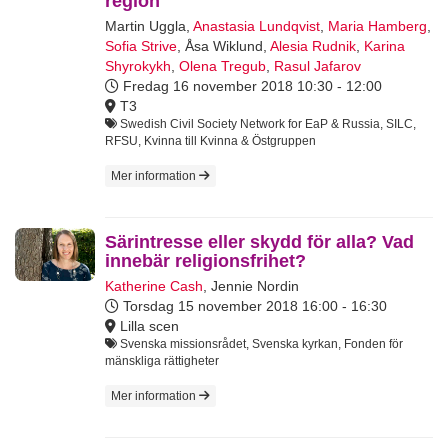
region
Martin Uggla
,
Anastasia Lundqvist
,
Maria Hamberg
,
Sofia Strive
,
Åsa Wiklund
,
Alesia Rudnik
,
Karina
Shyrokykh
,
Olena Tregub
,
Rasul Jafarov
Fredag 16 november 2018
10:30 - 12:00
T3
Swedish Civil Society Network for EaP & Russia, SILC,
RFSU, Kvinna till Kvinna & Östgruppen
Mer information
Särintresse eller skydd för alla? Vad
innebär religionsfrihet?
Katherine Cash
,
Jennie Nordin
Torsdag 15 november 2018
16:00 - 16:30
Lilla scen
Svenska missionsrådet, Svenska kyrkan, Fonden för
mänskliga rättigheter
Mer information