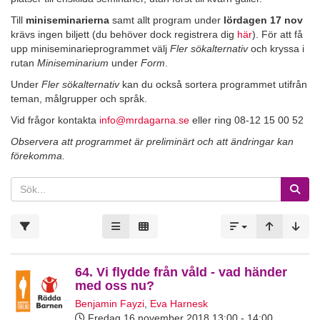
Till
miniseminarierna
samt allt program under
lördagen 17 nov
krävs ingen biljett (du behöver dock registrera dig
här
). För att få
upp miniseminarieprogrammet välj
Fler sökalternativ
och kryssa i
rutan
Miniseminarium
under
Form
.
Under
Fler sökalternativ
kan du också sortera programmet utifrån
teman, målgrupper och språk.
Vid frågor kontakta
info@mrdagarna.se
eller ring 08-12 15 00 52
Observera att programmet är preliminärt och att ändringar kan
förekomma.
64. Vi flydde från våld - vad händer
med oss nu?
Benjamin Fayzi
,
Eva Harnesk
Fredag 16 november 2018
13:00 - 14:00