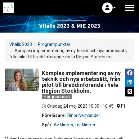
Vitalis 2023
Programpunkter
Komplex implementering av ny teknik och nya arbetssätt,
från pilot till breddinförande i hela Region Stockholm.
Komplex implementering av ny
teknik och nya arbetssätt, från
pilot till breddinförande i hela
Region Stockholm.
Har passerat
Onsdag 24 maj 2023
10:30 - 10:45
F1
Föreläsare:
Elinor Nemlander
Spår:
Av kliniker, för kliniker
Malignt melanom är den farligaste formen av hudcancer och