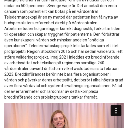
dödar ca 500 personer i Sverige varje år. Det är också den enda
cancern som potentiellt kan botas på en vårdcentral.
Teledermatoskopi är en ny metod där patienten kan få nytta av
hudspecialisters erfarenhet direkt på Vårdcentralen.
Arbetsmetoden tidigarelägger korrekt diagnostik, förkortar tiden
till operation och skapar trygghet för patienterna. Den förbättrar
även kunskapen i vården och minskar andelen ”onödiga
operationer”. Teledermatoskopiprojektet startades som ett litet
pilotprojekt i Region Stockholm 2015 och har sedan validerats i ett
större valideringsprojekt. I maj 2021 inleddes ett breddinförande
av arbetssättet och tekniken på regionens samtliga 240
vårdcentraler oavsett driftsform vilket avslutades sista februari
2023. Breddinförandet berör inte bara flera organisationer i
vården och påverkar deras arbetssätt, det berör i allra högsta grad
även flera vårdavtal och systemförvaltningsorganisationen. Få tal
del av erfarenheter och lärdomar av detta komplexa
breddinförande och projektgruppens tankar framåt.