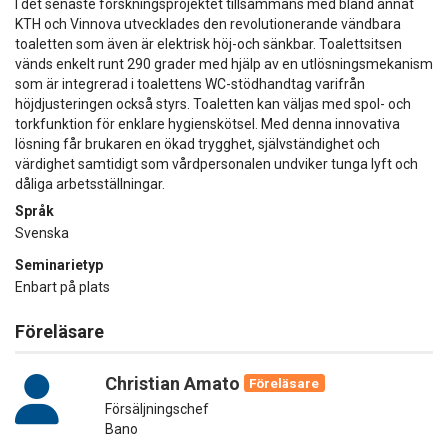
I det senaste forskningsprojektet tillsammans med bland annat
KTH och Vinnova utvecklades den revolutionerande vändbara
toaletten som även är elektrisk höj-och sänkbar. Toalettsitsen
vänds enkelt runt 290 grader med hjälp av en utlösningsmekanism
som är integrerad i toalettens WC-stödhandtag varifrån
höjdjusteringen också styrs. Toaletten kan väljas med spol- och
torkfunktion för enklare hygienskötsel. Med denna innovativa
lösning får brukaren en ökad trygghet, självständighet och
värdighet samtidigt som vårdpersonalen undviker tunga lyft och
dåliga arbetsställningar.
Språk
Svenska
Seminarietyp
Enbart på plats
Föreläsare
Christian Amato
Föreläsare
Försäljningschef
Bano