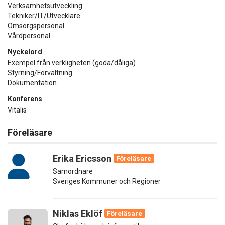
Verksamhetsutveckling
Tekniker/IT/Utvecklare
Omsorgspersonal
Vårdpersonal
Nyckelord
Exempel från verkligheten (goda/dåliga)
Styrning/Förvaltning
Dokumentation
Konferens
Vitalis
Föreläsare
Erika Ericsson
Föreläsare
Samordnare
Sveriges Kommuner och Regioner
Niklas Eklöf
Föreläsare