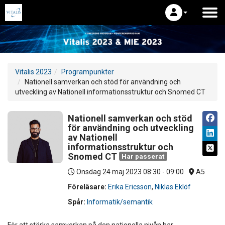
Vitalis 2023
Programpunkter
Nationell samverkan och stöd för användning och
utveckling av Nationell informationsstruktur och Snomed CT
Nationell samverkan och stöd
för användning och utveckling
av Nationell
informationsstruktur och
Snomed CT
Har passerat
Onsdag 24 maj 2023
08:30 - 09:00
A5
Föreläsare:
Erika Ericsson
,
Niklas Eklöf
Spår:
Informatik/semantik
För att stärka samverkan på den nationella nivån har