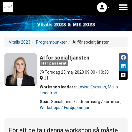
Vitalis 2023
Programpunkter
AI för socialtjänsten
AI för socialtjänsten
Har passerat
Torsdag 25 maj 2023
09:00 - 10:30
J1
Workshop leaders:
Lovisa Ericsson
,
Malin
Lindström
Spår:
Socialtjänst / äldreomsorg / kommun,
Workshops / Fördjupningar
För att delta i denna workshop så måste