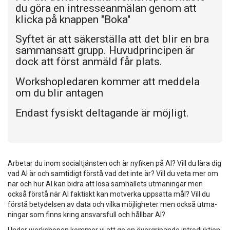
du göra en intresseanmälan genom att
klicka på knappen "Boka"
Syftet är att säkerställa att det blir en bra
sammansatt grupp. Huvudprincipen är
dock att först anmäld får plats.
Workshopledaren kommer att meddela
om du blir antagen
Endast fysiskt deltagande är möjligt.
Arbetar du inom socialtjänsten och är nyfiken på AI? Vill du lära dig
vad AI är och sam­ti­digt förstå vad det inte är? Vill du veta mer om
när och hur AI kan bidra att lösa sam­häl­lets ut­ma­ning­ar men
också förstå när AI fak­tiskt kan mot­ver­ka upp­sat­ta mål? Vill du
förstå be­ty­del­sen av data och vilka möj­lig­he­ter men också ut­ma­
ning­ar som finns kring an­svars­full och hållbar AI?
Under workshopen kommer vi att ge en övergripande introduktion