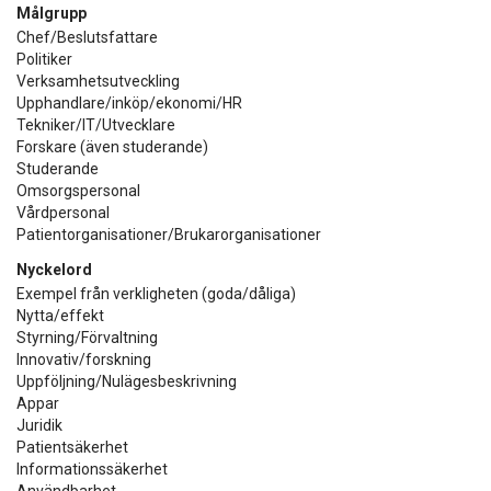
Målgrupp
Chef/Beslutsfattare
Politiker
Verksamhetsutveckling
Upphandlare/inköp/ekonomi/HR
Tekniker/IT/Utvecklare
Forskare (även studerande)
Studerande
Omsorgspersonal
Vårdpersonal
Patientorganisationer/Brukarorganisationer
Nyckelord
Exempel från verkligheten (goda/dåliga)
Nytta/effekt
Styrning/Förvaltning
Innovativ/forskning
Uppföljning/Nulägesbeskrivning
Appar
Juridik
Patientsäkerhet
Informationssäkerhet
Användbarhet