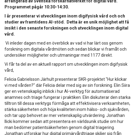
arrangerad av Svenska forskarnätverket för digital vård.
Programmet pågår 10:30-14:30.
I år presenterar vi utvecklingen inom digifysisk vård och och
studier av framtidens AI-stöd.
Detta är en unik möjlighet att få
insikt i den senaste forskningen och utvecklingen inom digital
vård.
Vi inleder dagen med en överblick av vad vi har lärt oss genom
forskning om digitala vårdmöten och sedan blickar vi framåt och
undersöker möjligheter och utmaningar med 1177 direkt.
Vi får ta del av en aktuell rapport om utvecklingen inom digifysisk
vård,
Felicia Gabrielsson Järhult presenterar SKR-projektet "Hur klickar
vi med vården?" där Felicia delar med sig av sin forskning. Elin Siira
ger en vetenskaplig inblick i hur AI-verktyg för automatiserad
anamnes och triage fungerar i praktiken. Elin diskuterar den starka
tilltron till dessa verktygs förmåga att effektivisera verksamheten,
stärka säkerheten och höja kvaliteten inom hälso- och sjukvården,
och tar upp behovet av mer vetenskaplig utvärdering. Jonathan
Ilicki kommer sedan att presentera en världsunik studie om hur
man bedömer patientsäkerheten genom digital triagering.
Jonathan utforskar hur digital primärvårdtriage skiljer sig från