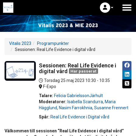
Vitalis 2023
Programpunkter
Sessionen: Real Life Evidence i digital vård
Sessionen: Real Life Evidence i
digital vård
Har passerat
Torsdag 25 maj 2023
10:30 - 10:35
F-Expo
Talare:
Felicia GabrielssonJärhult
Moderatorer:
Isabella Scandurra
,
Maria
Hägglund
,
Nasim Farrokhnia
,
Susanne Frennert
Spår:
Real Life Evidence i Digital vård
Välkommen till sessionen “Real Life Evidence i digital vård”