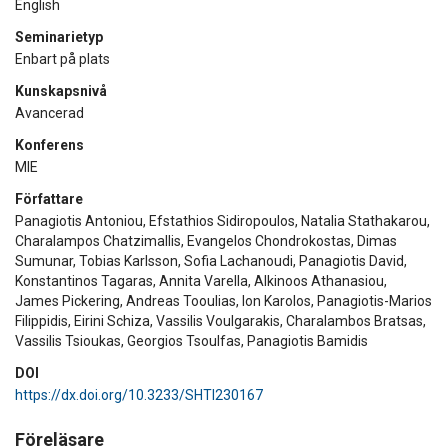
English
Seminarietyp
Enbart på plats
Kunskapsnivå
Avancerad
Konferens
MIE
Författare
Panagiotis Antoniou, Efstathios Sidiropoulos, Natalia Stathakarou,
Charalampos Chatzimallis, Evangelos Chondrokostas, Dimas
Sumunar, Tobias Karlsson, Sofia Lachanoudi, Panagiotis David,
Konstantinos Tagaras, Annita Varella, Alkinoos Athanasiou,
James Pickering, Andreas Tooulias, Ion Karolos, Panagiotis-Marios
Filippidis, Eirini Schiza, Vassilis Voulgarakis, Charalambos Bratsas,
Vassilis Tsioukas, Georgios Tsoulfas, Panagiotis Bamidis
DOI
https://dx.doi.org/10.3233/SHTI230167
Föreläsare