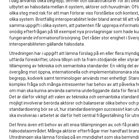
I dag används olika begrepp, termer och datastrukturer för att besk
utbytet av hälsodata mellan it-system, aktörer och huvudmän. Oft
olika steg med risk för att man förlorar viss förståelse och kontext, oc
olika system. Bristfällig interoperabilitet leder bland annat till at
samma uppgift i olika system, att patienten får upprepa informa
onödig efterfrågan på till exempel nya provtagningar som hade k
fungerande informationsförsörjning. Det råder stor enighet i Sver
interoperabiliteten gällande hälsodata.
Utredningen har i uppgift att lämna förslag på en eller flera mynd
utfärda föreskrifter, utöva tillsyn och ta fram stödjande eller st
tillämpning av tekniska och semantiska standarder. En viktig del a
övergång mot öppna, internationella och implementationsnära stan
begrepp, kodverk samt terminologier används mer enhetligt. Stand
komplex fråga och många intressenter har behov av att påverka h
om man ska kunna använda samma underliggande data för flera b
Det är därför viktigt att valen av tekniska och semantiska standard
möjligt involverar berörda aktörer och balanserar olika behov och 
standardisering bör se ut, hur standardiseringen successivt kan ut
ska involveras i arbetet är därför helt central frågeställning för ut
Det finns även ett behov av att ensa tillämpningen av, och få prakti
hälsodataområdet. Många aktörer efterfrågar mer handfast bransch
Utredningen ska lämna förslag på en myndighet som ska bemyndig