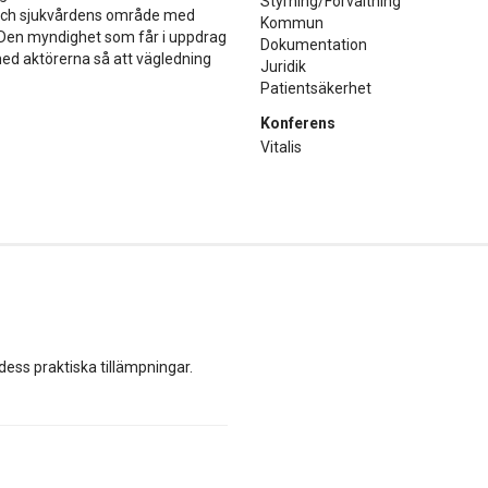
Styrning/Förvaltning
 och sjukvårdens område med
Kommun
. Den myndighet som får i uppdrag
Dokumentation
ed aktörerna så att vägledning
Juridik
Patientsäkerhet
Konferens
Vitalis
ess praktiska tillämpningar.