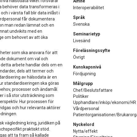
riva hälsodata vilket försvårar
Ämne
a behöver data transformeras i
Interoperabilitet
h i värsta fall blir data inlåst i
Språk
t vårdpersonal får dokumentera
Svenska
tion man redan lämnat och en
unnat undvikits med en
Seminarietyp
ige om behovet av att öka
Livesänd
Föreläsningssyfte
igheter som ska ansvara för att
Övrigt
yrande dokument om val och
v detta arbete handlar dels om en
Kunskapsnivå
darder, dels att termer och
Fördjupning
ardisering av hälsodata är en
ur standardiseringen ska göras
Målgrupp
ehov, processer och ändamål.
Chef/Beslutsfattare
er i så stor utsträckning som
Politiker
perspektiv. Hur processen för
Upphandlare/inköp/ekonomi/HR
vidgas och hur relevanta aktörer
Vårdpersonal
redningen.
Patientorganisationer/Brukarorg
sk vägledning kring, juridiken på
Nyckelord
specifikt praktiskt stöd.
Nytta/effekt
as att ta fram så kallade