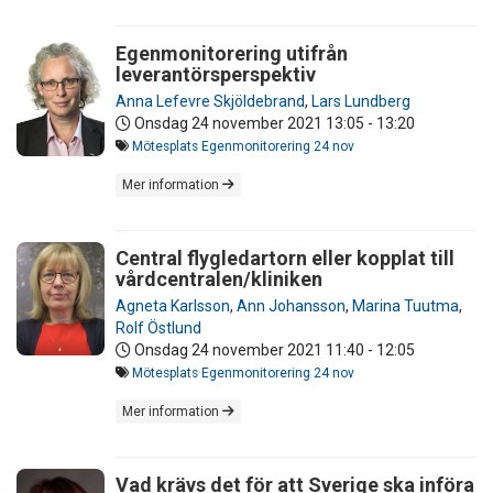
Egenmonitorering utifrån
leverantörsperspektiv
Anna Lefevre Skjöldebrand
,
Lars Lundberg
Onsdag 24 november 2021
13:05 - 13:20
Mötesplats Egenmonitorering 24 nov
Mer information
Central flygledartorn eller kopplat till
vårdcentralen/kliniken
Agneta Karlsson
,
Ann Johansson
,
Marina Tuutma
,
Rolf Östlund
Onsdag 24 november 2021
11:40 - 12:05
Mötesplats Egenmonitorering 24 nov
Mer information
Vad krävs det för att Sverige ska införa