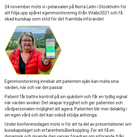
24 november möts vi i pelarsalen på Norra Latin i Stockholm för
att följa upp spåret egenmonitorering ifrån Vitalis2021 och få
ökad kunskap som stöd för det framtida införandet.
Egenmonitorering innebär att patienten själv kan mäta sina
värden, när och var det passar.
Patient får bättre kontroll på sin sjukdom och får en tydlig signal
när värden avviker. Det skapar trygghet och ger patienten och
vårdpersonalen möjlighet att agera. Patienten blir mer delaktig i
sin egen vård och det kan också stödja anhöriga.
Under konferensdagen möts vi för att ta del av presentationer om
kunskapsläget och erfarenhetsåterkoppling. För att få en
dynamisk och givande dag varvas föredrag om införande från