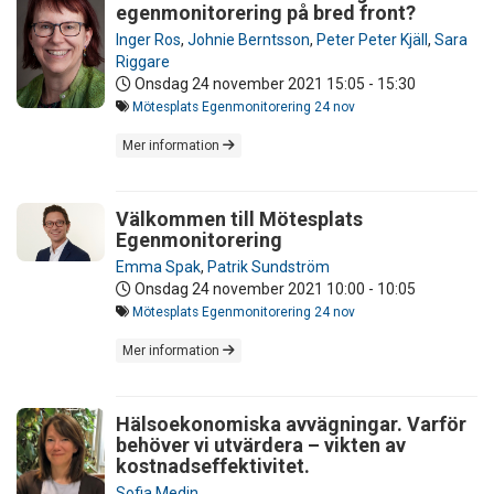
egenmonitorering på bred front?
Inger Ros
,
Johnie Berntsson
,
Peter Peter Kjäll
,
Sara
Riggare
Onsdag 24 november 2021
15:05 - 15:30
Mötesplats Egenmonitorering 24 nov
Mer information
Välkommen till Mötesplats
Egenmonitorering
Emma Spak
,
Patrik Sundström
Onsdag 24 november 2021
10:00 - 10:05
Mötesplats Egenmonitorering 24 nov
Mer information
Hälsoekonomiska avvägningar. Varför
behöver vi utvärdera – vikten av
kostnadseffektivitet.
Sofia Medin