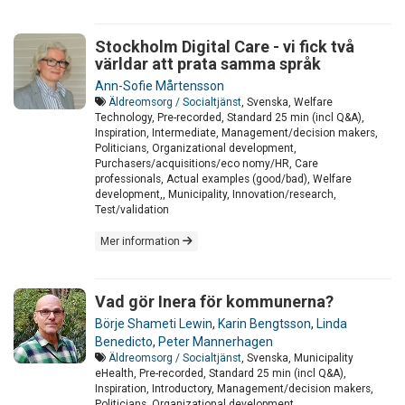
Stockholm Digital Care - vi fick två
världar att prata samma språk
Ann-Sofie Mårtensson
Äldreomsorg / Socialtjänst
, Svenska, Welfare
Technology, Pre-recorded, Standard 25 min (incl Q&A),
Inspiration, Intermediate, Management/decision makers,
Politicians, Organizational development,
Purchasers/acquisitions/eco nomy/HR, Care
professionals, Actual examples (good/bad), Welfare
development,, Municipality, Innovation/research,
Test/validation
Mer information
Vad gör Inera för kommunerna?
Börje Shameti Lewin
,
Karin Bengtsson
,
Linda
Benedicto
,
Peter Mannerhagen
Äldreomsorg / Socialtjänst
, Svenska, Municipality
eHealth, Pre-recorded, Standard 25 min (incl Q&A),
Inspiration, Introductory, Management/decision makers,
Politicians, Organizational development,