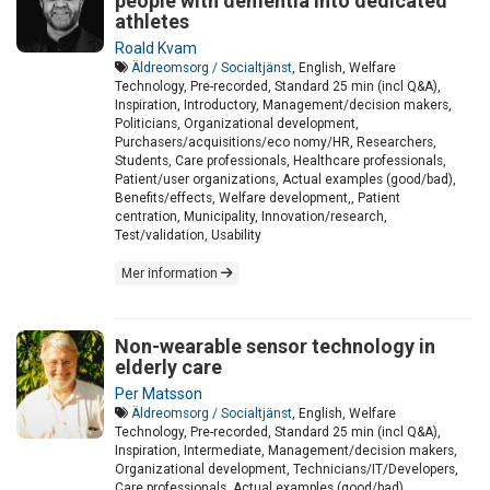
people with dementia into dedicated
athletes
Roald Kvam
Äldreomsorg / Socialtjänst
, English, Welfare
Technology, Pre-recorded, Standard 25 min (incl Q&A),
Inspiration, Introductory, Management/decision makers,
Politicians, Organizational development,
Purchasers/acquisitions/eco nomy/HR, Researchers,
Students, Care professionals, Healthcare professionals,
Patient/user organizations, Actual examples (good/bad),
Benefits/effects, Welfare development,, Patient
centration, Municipality, Innovation/research,
Test/validation, Usability
Mer information
Non-wearable sensor technology in
elderly care
Per Matsson
Äldreomsorg / Socialtjänst
, English, Welfare
Technology, Pre-recorded, Standard 25 min (incl Q&A),
Inspiration, Intermediate, Management/decision makers,
Organizational development, Technicians/IT/Developers,
Care professionals, Actual examples (good/bad),