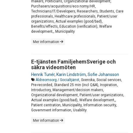
makers, Politicians, Organizational development,
Purchasers/acquisitions/eco nomy/HR,
Technicians/IT/Developers, Researchers, Students, Care
professionals, Healthcare professionals, Patient/user
organizations, Actual examples (good/bad),
Benefits/effects, Education (verification), Welfare
development,, Municipality
Mer information
E-tjänsten FamiljehemSverige och
säkra videomöten
Henrik Tunér
,
Karin Lindström
,
Sofie Johansson
Äldreomsorg / Socialtjänst
, Svenska, Social services,
Pre-recorded, Standard 25 min (incl Q&A), Inspiration,
Introductory, Management/decision makers,
Organizational development, Patient/user organizations,
Actual examples (good/bad), Welfare development,,
Patient centration, Municipality, Information security,
Government information, Usability
Mer information