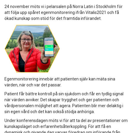
24 november möts vi i pelarsalen på Norra Latin i Stockholm för
att följa upp spåret egenmonitorering ifrån Vitalis2021 och få
ökad kunskap som stöd för det framtida införandet.
Egenmonitorering innebär att patienten själv kan mäta sina
värden, när och var det passar.
Patient får bättre kontroll på sin sjukdom och får en tydlig signal
när värden avviker. Det skapar trygghet och ger patienten och
vårdpersonalen möjlighet att agera. Patienten blir mer delaktig i
sin egen vård och det kan också stödja anhöriga.
Under konferensdagen möts vi för att ta del av presentationer om
kunskapsläget och erfarenhetsåterkoppling. För att få en
dynamisk och givande dag varvas föredrag om införande från