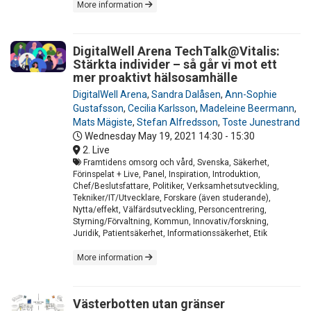
More information
DigitalWell Arena TechTalk@Vitalis:
Stärkta individer – så går vi mot ett
mer proaktivt hälsosamhälle
DigitalWell Arena
,
Sandra Dalåsen
,
Ann-Sophie
Gustafsson
,
Cecilia Karlsson
,
Madeleine Beermann
,
Mats Mägiste
,
Stefan Alfredsson
,
Toste Junestrand
Wednesday May 19, 2021
14:30 - 15:30
2. Live
Framtidens omsorg och vård, Svenska, Säkerhet,
Förinspelat + Live, Panel, Inspiration, Introduktion,
Chef/Beslutsfattare, Politiker, Verksamhetsutveckling,
Tekniker/IT/Utvecklare, Forskare (även studerande),
Nytta/effekt, Välfärdsutveckling, Personcentrering,
Styrning/Förvaltning, Kommun, Innovativ/forskning,
Juridik, Patientsäkerhet, Informationssäkerhet, Etik
More information
Västerbotten utan gränser