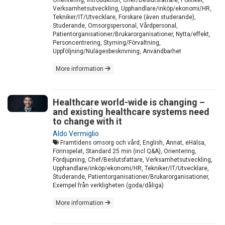
Orientering, Introduktion, Chef/Beslutsfattare, Politiker,
Verksamhetsutveckling, Upphandlare/inköp/ekonomi/HR,
Tekniker/IT/Utvecklare, Forskare (även studerande),
Studerande, Omsorgspersonal, Vårdpersonal,
Patientorganisationer/Brukarorganisationer, Nytta/effekt,
Personcentrering, Styrning/Förvaltning,
Uppföljning/Nulägesbeskrivning, Användbarhet
More information
Healthcare world-wide is changing –
and existing healthcare systems need
to change with it
Aldo Vermiglio
Framtidens omsorg och vård, English, Annat, eHälsa,
Förinspelat, Standard 25 min (incl Q&A), Orientering,
Fördjupning, Chef/Beslutsfattare, Verksamhetsutveckling,
Upphandlare/inköp/ekonomi/HR, Tekniker/IT/Utvecklare,
Studerande, Patientorganisationer/Brukarorganisationer,
Exempel från verkligheten (goda/dåliga)
More information