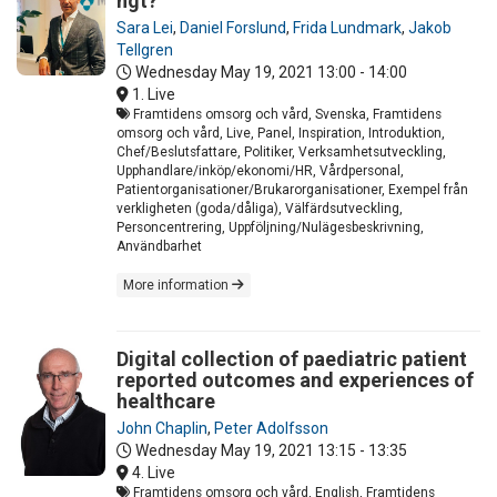
ngt?
Sara Lei
,
Daniel Forslund
,
Frida Lundmark
,
Jakob
Tellgren
Wednesday May 19, 2021
13:00 - 14:00
1. Live
Framtidens omsorg och vård, Svenska, Framtidens
omsorg och vård, Live, Panel, Inspiration, Introduktion,
Chef/Beslutsfattare, Politiker, Verksamhetsutveckling,
Upphandlare/inköp/ekonomi/HR, Vårdpersonal,
Patientorganisationer/Brukarorganisationer, Exempel från
verkligheten (goda/dåliga), Välfärdsutveckling,
Personcentrering, Uppföljning/Nulägesbeskrivning,
Användbarhet
More information
Digital collection of paediatric patient
reported outcomes and experiences of
healthcare
John Chaplin
,
Peter Adolfsson
Wednesday May 19, 2021
13:15 - 13:35
4. Live
Framtidens omsorg och vård, English, Framtidens