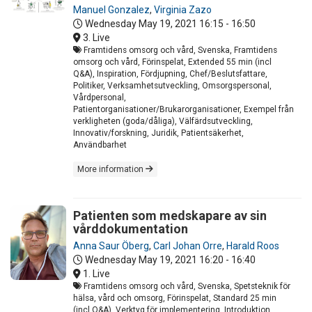
Manuel Gonzalez
,
Virginia Zazo
Wednesday May 19, 2021
16:15 - 16:50
3. Live
Framtidens omsorg och vård, Svenska, Framtidens
omsorg och vård, Förinspelat, Extended 55 min (incl
Q&A), Inspiration, Fördjupning, Chef/Beslutsfattare,
Politiker, Verksamhetsutveckling, Omsorgspersonal,
Vårdpersonal,
Patientorganisationer/Brukarorganisationer, Exempel från
verkligheten (goda/dåliga), Välfärdsutveckling,
Innovativ/forskning, Juridik, Patientsäkerhet,
Användbarhet
More information
Patienten som medskapare av sin
vårddokumentation
Anna Saur Öberg
,
Carl Johan Orre
,
Harald Roos
Wednesday May 19, 2021
16:20 - 16:40
1. Live
Framtidens omsorg och vård, Svenska, Spetsteknik för
hälsa, vård och omsorg, Förinspelat, Standard 25 min
(incl Q&A), Verktyg för implementering, Introduktion,