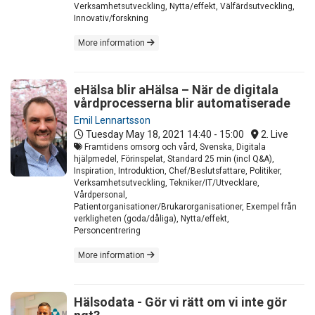
Verksamhetsutveckling, Nytta/effekt, Välfärdsutveckling,
Innovativ/forskning
More information
eHälsa blir aHälsa – När de digitala
vårdprocesserna blir automatiserade
Emil Lennartsson
Tuesday May 18, 2021
14:40 - 15:00
2. Live
Framtidens omsorg och vård, Svenska, Digitala
hjälpmedel, Förinspelat, Standard 25 min (incl Q&A),
Inspiration, Introduktion, Chef/Beslutsfattare, Politiker,
Verksamhetsutveckling, Tekniker/IT/Utvecklare,
Vårdpersonal,
Patientorganisationer/Brukarorganisationer, Exempel från
verkligheten (goda/dåliga), Nytta/effekt,
Personcentrering
More information
Hälsodata - Gör vi rätt om vi inte gör