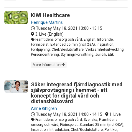
KIWI Healthcare
Henrique Martins
Tuesday May 18, 2021
13:00 - 13:15
3. Live (English)
Framtidens omsorg och vård, English, Införande,
Förinspelat, Extended 55 min (incl Q&A), Inspiration,
Fördjupning, Chef/Beslutsfattare, Verksamhetsutveckling,
Personcentrering, Styrning/Förvaltning, Juridik, Etik
More information
Säker integrerad fjärrdiagnostik med
självprovtagning i hemmet - ett
koncept för digital vård och
distanshälsovård
Anne Kihlgren
Tuesday May 18, 2021
14:00 - 14:15
1. Live
Framtidens omsorg och vård, Svenska, Framtidens
omsorg och vård, Förinspelat, Standard 25 min (incl Q&A),
Inspiration, Introduktion, Chef/Beslutsfattare, Politiker,