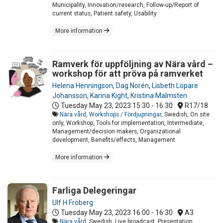
Municipality, Innovation/research, Follow-up/Report of
current status, Patient safety, Usability
More information
Ramverk för uppföljning av Nära vård –
workshop för att pröva på ramverket
Helena Henningson
,
Dag Norén
,
Lisbeth Löpare
Johansson
,
Karina Kight
,
Kristina Malmsten
Tuesday May 23, 2023
15:30 - 16:30
R17/18
Nära vård
,
Workshops / Fördjupningar
, Swedish, On site
only, Workshop, Tools for implementation, Intermediate,
Management/decision makers, Organizational
development, Benefits/effects, Management
More information
Farliga Delegeringar
Ulf H Fröberg
Tuesday May 23, 2023
16:00 - 16:30
A3
Nära vård
, Swedish, Live broadcast, Presentation,