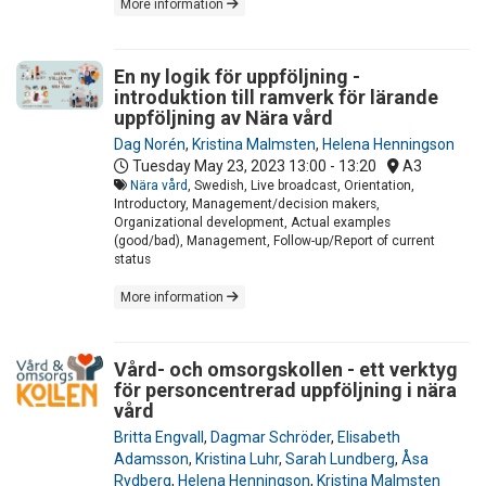
More information
En ny logik för uppföljning -
introduktion till ramverk för lärande
uppföljning av Nära vård
Dag Norén
,
Kristina Malmsten
,
Helena Henningson
Tuesday May 23, 2023
13:00 - 13:20
A3
Nära vård
, Swedish, Live broadcast, Orientation,
Introductory, Management/decision makers,
Organizational development, Actual examples
(good/bad), Management, Follow-up/Report of current
status
More information
Vård- och omsorgskollen - ett verktyg
för personcentrerad uppföljning i nära
vård
Britta Engvall
,
Dagmar Schröder
,
Elisabeth
Adamsson
,
Kristina Luhr
,
Sarah Lundberg
,
Åsa
Rydberg
,
Helena Henningson
,
Kristina Malmsten