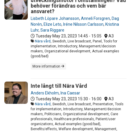
utvecklingsmotor i omställningen? Vad
behöver förändras och vem bär
ansvaret?
Lisbeth Löpare Johansson
,
Anneli Forsgren
,
Dag
Norén
,
Elize Leto
,
Iréne Nilsson Carlsson
,
Kristina
Luhr
,
Sara Riggare
Tuesday May 23, 2023
14:45 - 15:05
A3
Nära vård
, Swedish, Live broadcast, Panel, Tools for
implementation, Introductory, Management/decision
makers, Organizational development, Actual examples
(good/bad)
More information
Inte långt till Nära Vård
Anders Ekholm
,
Ina Caesar
Tuesday May 23, 2023
15:30 - 16:00
A3
Nära vård
, Swedish, Live broadcast, Presentation, Tools
for implementation, Introductory, Management/decision
makers, Politicians, Organizational development, Care
professionals, Healthcare professionals, Patient/user
organizations, Actual examples (good/bad),
Benefits/effects, Welfare development, Management,