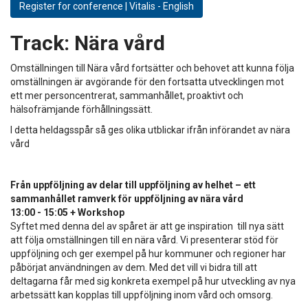
Register for conference | Vitalis - English
Track:
Nära vård
Omställningen till Nära vård fortsätter och behovet att kunna följa
omställningen är avgörande för den fortsatta utvecklingen mot
ett mer personcentrerat, sammanhållet, proaktivt och
hälsofrämjande förhållningssätt.
I detta heldagsspår så ges olika utblickar ifrån införandet av nära
vård
Från uppföljning av delar till uppföljning av helhet – ett
sammanhållet ramverk för uppföljning av nära vård
13:00 - 15:05 + Workshop
Syftet med denna del av spåret är att ge inspiration till nya sätt
att följa omställningen till en nära vård. Vi presenterar stöd för
uppföljning och ger exempel på hur kommuner och regioner har
påbörjat användningen av dem. Med det vill vi bidra till att
deltagarna får med sig konkreta exempel på hur utveckling av nya
arbetssätt kan kopplas till uppföljning inom vård och omsorg.