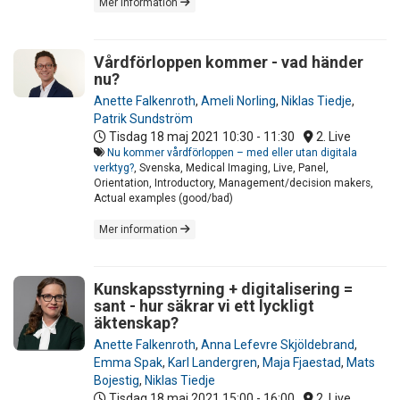
Mer information
Vårdförloppen kommer - vad händer
nu?
Anette Falkenroth
,
Ameli Norling
,
Niklas Tiedje
,
Patrik Sundström
Tisdag 18 maj 2021
10:30 - 11:30
2. Live
Nu kommer vårdförloppen – med eller utan digitala
verktyg?
, Svenska, Medical Imaging, Live, Panel,
Orientation, Introductory, Management/decision makers,
Actual examples (good/bad)
Mer information
Kunskapsstyrning + digitalisering =
sant - hur säkrar vi ett lyckligt
äktenskap?
Anette Falkenroth
,
Anna Lefevre Skjöldebrand
,
Emma Spak
,
Karl Landergren
,
Maja Fjaestad
,
Mats
Bojestig
,
Niklas Tiedje
Tisdag 18 maj 2021
15:00 - 16:00
2. Live