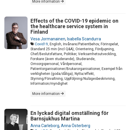
More information
Effects of the COVID-19 epidemic on
the healthcare service system in
Finland
Vesa Jormanainen
,
Isabella Scandurra
Covid19
, English, Invånare/Patientbehov, Förinspelat,
Standard 25 min (incl Q&A), Orientering, Fördjupning,
Chef/Beslutsfattare, Politiker, Verksamhetsutveckling,
Forskare (även studerande), Studerande,
Omsorgspersonal, Vårdpersonal,
Patientorganisationer/Brukarorganisationer, Exempel från
verkligheten (goda/dåliga), Nytta/effekt,
Styrning/Förvaltning, Uppföljning/Nulägesbeskrivning,
Information/myndighet
More information
En lyckad digital omställning för
Barnsjukhus Martina
Anna Carleborg
,
Anna Österberg