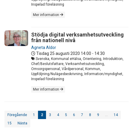
Inspelad föreläsning
Mer information
Stödja digital verksamhetsutveckling
från nationell nivå
Agneta Aldor
Tisdag 25 augusti 2020
14:00 - 14:30
Svenska, Kommunal eHälsa, Orientering, Introduktion,
Chef/Beslutsfattare, Verksamhetsutveckling,
Omsorgspersonal, Vårdpersonal, Kommun,
Uppföljning/Nulägesbeskrivning, Information/myndighet,
Inspelad föreläsning
Mer information
Föregående
1
2
3
4
5
6
7
8
9
…
14
15
Nästa