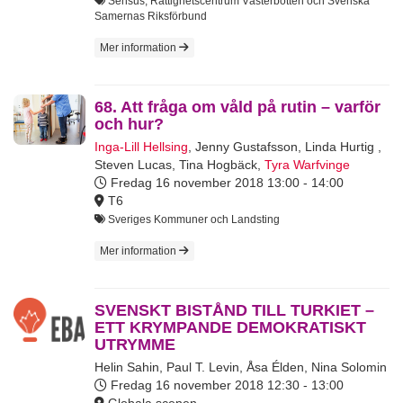
Sensus, Rättighetscentrum Västerbotten och Svenska
Samernas Riksförbund
Mer information
68. Att fråga om våld på rutin – varför
och hur?
Inga-Lill Hellsing
,
Jenny Gustafsson
,
Linda Hurtig
,
Steven Lucas
,
Tina Hogbäck
,
Tyra Warfvinge
Fredag 16 november 2018
13:00 - 14:00
T6
Sveriges Kommuner och Landsting
Mer information
SVENSKT BISTÅND TILL TURKIET –
ETT KRYMPANDE DEMOKRATISKT
UTRYMME
Helin Sahin
,
Paul T. Levin
,
Åsa Élden
,
Nina Solomin
Fredag 16 november 2018
12:30 - 13:00