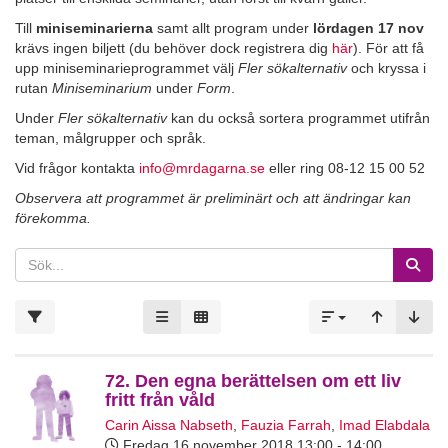
Till
miniseminarierna
samt allt program under
lördagen 17 nov
krävs ingen biljett (du behöver dock registrera dig
här
). För att få
upp miniseminarieprogrammet välj
Fler sökalternativ
och kryssa i
rutan
Miniseminarium
under
Form
.
Under
Fler sökalternativ
kan du också sortera programmet utifrån
teman, målgrupper och språk.
Vid frågor kontakta
info@mrdagarna.se
eller ring 08-12 15 00 52
Observera att programmet är preliminärt och att ändringar kan
förekomma.
72. Den egna berättelsen om ett liv
fritt från våld
Carin Aissa Nabseth
,
Fauzia Farrah
,
Imad Elabdala
Fredag 16 november 2018
13:00 - 14:00