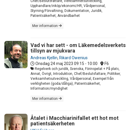
Chef/Beslutsfattare, Verksamhetsutveckling,
Upphandlare/inköp/ekonomi/HR, Vårdpersonal,
Styrning/Förvaltning, Dokumentation, Juridik,
Patientsäkerhet, Användbarhet
Mer information
Vad vi har sett - om Läkemedelsverkets
tillsyn av mjukvara
Andreas Kjellin
,
Rikard Owenius
Onsdag 24 maj 2023
09:15 - 10:00
F6
Regelverk och juridik, Svenska, Förinspelat + På plats,
Annat, Övrigt, Introduktion, Chef/Beslutsfattare, Politiker,
Verksamhetsutveckling, Vårdpersonal, Exempel från
verkligheten (goda/dåliga), Patientsäkerhet,
Information/myndighet
Mer information
Åtalet i Macchiarinifallet ett hot mot
patientsäkerheten