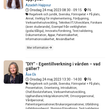
Azadeh Hajipour
Onsdag 24 maj 2023
08:30 - 09:15
F6
Regelverk och juridik, Svenska, Förinspelat + På plats,
Annat, Verktyg för implementering, Fördjupning,
Verksamhetsutveckling, Tekniker/IT/Utvecklare, Forskare
(även studerande), Exempel från verkligheten
(goda/dåliga), Innovativ/forskning, Test/validering,
Dokumentation, Appar, Patientsäkerhet,
Informationssäkerhet, Användbarhet
Mer information
"DIY" - Egentillverkning i vården – vad
gäller?
Åse Ek
Onsdag 24 maj 2023
13:30 - 14:00
F6
Regelverk och juridik, Svenska, Förinspelat + På plats,
Presentation, Orientering, Introduktion,
Chef/Beslutsfattare, Verksamhetsutveckling,
Upphandlare/inköp/ekonomi/HR, Omsorgspersonal,
Vårdpersonal,
Patientorganisationer/Brukarorganisationer, Utbildning
(utbildningsbevis), Styrning/Förvaltning, Test/validering,