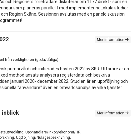
RAs och Regioners företrädare diskuterar om 1177 direkt - som en
rderingar som planeras parallellt med implementeringLokala studier
g och Region Skåne. Sessionen avslutas med en paneldiskussion
 programmet!
2022
Mer information
el från verkligheten (goda/dåliga)
nsk primärvård och initierades hösten 2022 av SKR. Utförare är en
ixed method ansats analysera registerdata och beskriva
 tiden januari 2020- december 2022. Studien är en uppföljning och
ssionella "användare" även en omvärldsanalys av vilka tjänster
 inblick
Mer information
mhetsutveckling, Upphandlare/inköp/ekonomi/HR,
orskning, Uppföljning/Nulägesbeskrivning,