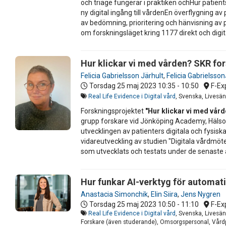
och triage fungerar i praktiken ochHur patie
ny digital ingång till vårdenEn överflygning 
av bedömning, prioritering och hänvisning a
om forskningsläget kring 1177 direkt och digit
Hur klickar vi med vården? SKR fo
Felicia Gabrielsson Järhult
,
Felicia Gabrielsson
Torsdag 25 maj 2023
10:35 - 10:50
F-Ex
Real Life Evidence i Digital vård
, Svenska, Livesä
Forskningsprojektet
"Hur klickar vi med vår
grupp forskare vid Jönköping Academy, Hälso
utvecklingen av patienters digitala och fysis
vidareutveckling av studien "Digitala vårdmöt
som utvecklats och testats under de senaste 
Hur funkar AI-verktyg för automat
Anastacia Simonchik
,
Elin Siira
,
Jens Nygren
Torsdag 25 maj 2023
10:50 - 11:10
F-Ex
Real Life Evidence i Digital vård
, Svenska, Livesä
Forskare (även studerande), Omsorgspersonal, Vårdpe