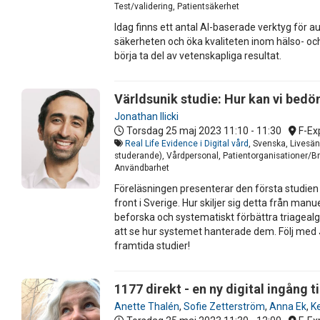
Test/validering, Patientsäkerhet
Idag finns ett antal AI-baserade verktyg för a
säkerheten och öka kvaliteten inom hälso- o
börja ta del av vetenskapliga resultat.
Världsunik studie: Hur kan vi bedö
Jonathan Ilicki
Torsdag 25 maj 2023
11:10 - 11:30
F-Ex
Real Life Evidence i Digital vård
, Svenska, Livesän
studerande), Vårdpersonal, Patientorganisationer/Bru
Användbarhet
Föreläsningen presenterar den första studien i
front i Sverige. Hur skiljer sig detta från ma
beforska och systematiskt förbättra triagealgo
att se hur systemet hanterade dem. Följ med Jo
framtida studier!
1177 direkt - en ny digital ingång ti
Anette Thalén
,
Sofie Zetterström
,
Anna Ek
,
K