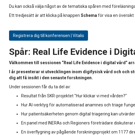
Du kan också välja något av de tematiska spåren med föreläsninga
Ett tredjesätt är att klicka på knappen
Schema
för visa en översikt
Registrera dig till konferensen | Vitalis
Spår:
Real Life Evidence i Digit
Välkommen till sessionen “Real Life Evidence i digital vård” a
I år presenterar vi utvecklingen inom digifysisk vård och och 
dig att få insikt i den senaste forskningen.
Under sessionen får du ta del av:
Resultat från SKR-projektet "Hur klickar vi med vården?"
Hur AI-verktyg för automatiserad anamnes och triage funger
Hur patientsäkerheten genom digital triagering kan utvärde
En panel med INERAs och Regioners företrädare diskuterar om
En överflygning av pågående forskningsprojekt om 1177 dire