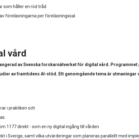
r som håller en röd tråd.
 av föreläsningarna per föreläsningssal.
al vård
rrangerad av Svenska forskarnätverket för digital vård. Programmet
studier av framtidens AI-stöd. Ett genomgående tema är utmaningar o
ar i praktiken och
ras.
 1177 direkt - som en ny digital ingång till vården
kt i Sverige, samt vilka utvärderingar som planeras parallellt med imp