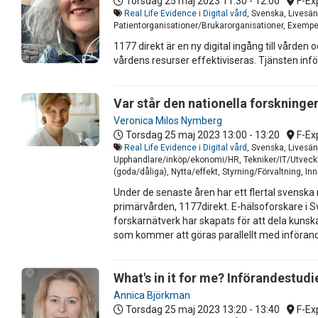
Torsdag 25 maj 2023
11:30 - 12:00
F-Ex
Real Life Evidence i Digital vård
, Svenska, Livesän
Patientorganisationer/Brukarorganisationer, Exempel
1177 direkt är en ny digital ingång till vården 
vårdens resurser effektiviseras. Tjänsten inför
Var står den nationella forskning
Veronica Milos Nymberg
Torsdag 25 maj 2023
13:00 - 13:20
F-Ex
Real Life Evidence i Digital vård
, Svenska, Livesän
Upphandlare/inköp/ekonomi/HR, Tekniker/IT/Utveckla
(goda/dåliga), Nytta/effekt, Styrning/Förvaltning, I
Under de senaste åren har ett flertal svenska
primärvården, 1177direkt. E-hälsoforskare i Sv
forskarnätverk har skapats för att dela kunska
som kommer att göras parallellt med införand
What's in it for me? Införandestudi
Annica Björkman
Torsdag 25 maj 2023
13:20 - 13:40
F-Ex