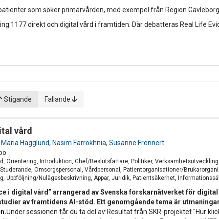
av patienter som söker primärvården, med exempel från Region Gävlebor
 1177 direkt och digital vård i framtiden. Där debatteras Real Life Evi
Stigande
Fallande
ital vård
,
Maria Hägglund
,
Nasim Farrokhnia
,
Susanne Frennert
po
d, Orientering, Introduktion, Chef/Beslutsfattare, Politiker, Verksamhetsutveckl
 Studerande, Omsorgspersonal, Vårdpersonal, Patientorganisationer/Brukarorganis
ng, Uppföljning/Nulägesbeskrivning, Appar, Juridik, Patientsäkerhet, Informationss
ce i digital vård” arrangerad av Svenska forskarnätverket för digit
studier av framtidens AI-stöd. Ett genomgående tema är utmaningar 
en.
Under sessionen får du ta del av:Resultat från SKR-projektet "Hur kl