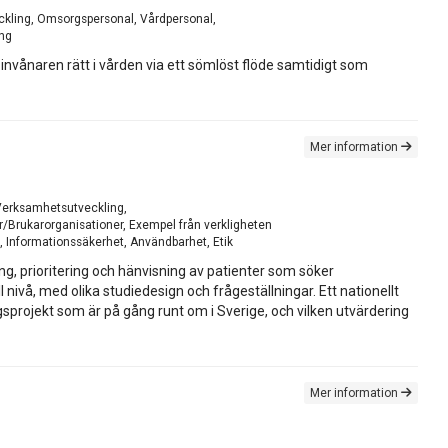
veckling, Omsorgspersonal, Vårdpersonal,
ing
er invånaren rätt i vården via ett sömlöst flöde samtidigt som
Mer information
, Verksamhetsutveckling,
/Brukarorganisationer, Exempel från verkligheten
t, Informationssäkerhet, Användbarhet, Etik
ng, prioritering och hänvisning av patienter som söker
nivå, med olika studiedesign och frågeställningar. Ett nationellt
gsprojekt som är på gång runt om i Sverige, och vilken utvärdering
Mer information