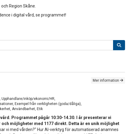
g och Region Skåne.
dence i digital vård, se programmet!
Mer information
ing, Upphandlare/inköp/ekonomi/HR,
ationer, Exempel från verkligheten (goda/dåliga),
äkerhet, Användbarhet, Etik
al vård. Programmet pågår 10:30-14.30.
I år presenterar vi
och möjligheter med 1177 direkt. Detta är en unik möjlighet
ickar vi med vården?" Hur AI-verktyg för automatiserad anamnes