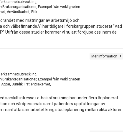
, Verksamhetsutveckling,
/Brukarorganisationer, Exempel från verkligheten
rhet, Användbarhet, Etik
 införandet med mätningar av arbetsmiljö och
 och välbefinnande.Vi har tidigare i forskargruppen studerat ”Vad
el?” Utifrån dessa studier kommer vi nu att fördjupa oss inom de
Mer information
, Verksamhetsutveckling,
/Brukarorganisationer, Exempel från verkligheten
Appar, Juridik, Patientsäkerhet,
 särskilt intresse i e-hälsoforskning har under flera år planerat
umtion och vårdpersonals samt patienters uppfattningar av
ammanfatta samarbetet kring studieplanering mellan olika aktörer