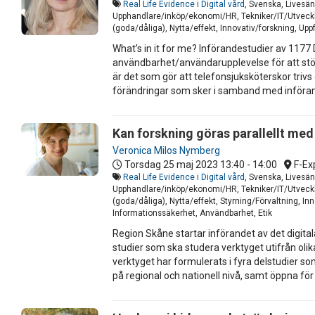
Real Life Evidence i Digital vård
, Svenska, Livesän
Upphandlare/inköp/ekonomi/HR, Tekniker/IT/Utveckla
(goda/dåliga), Nytta/effekt, Innovativ/forskning, Up
What’s in it for me? Införandestudier av 1177 
användbarhet/användarupplevelse för att stöd
är det som gör att telefonsjuksköterskor trivs
förändringar som sker i samband med införand
Kan forskning göras parallellt me
Veronica Milos Nymberg
Torsdag 25 maj 2023
13:40 - 14:00
F-Ex
Real Life Evidence i Digital vård
, Svenska, Livesän
Upphandlare/inköp/ekonomi/HR, Tekniker/IT/Utveckla
(goda/dåliga), Nytta/effekt, Styrning/Förvaltning, In
Informationssäkerhet, Användbarhet, Etik
Region Skåne startar införandet av det digital
studier som ska studera verktyget utifrån oli
verktyget har formulerats i fyra delstudier 
på regional och nationell nivå, samt öppna för