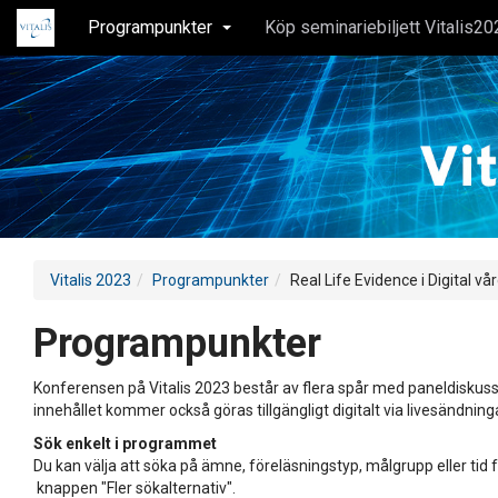
Programpunkter
Köp seminariebiljett Vitalis20
Vitalis 2023
Programpunkter
Real Life Evidence i Digital vå
Programpunkter
Konferensen på Vitalis 2023 består av flera spår med paneldiskuss
innehållet kommer också göras tillgängligt digitalt via livesändning
Sök enkelt i programmet
Du kan välja att söka på ämne, föreläsningstyp, målgrupp eller tid f
knappen "Fler sökalternativ".