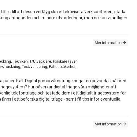
illtro till att dessa verktyg ska effektivisera verksamheten, stärka
 kring antaganden och mindre utvärderingar, men nu kan vi äntligen
Mer information
eckling, Tekniker/IT/Utvecklare, Forskare (även
v/forskning, Test/validering, Patientsäkerhet,
a patientfall. Digital primärvårdstriage börjar nu användas på bred
triagesystem? Hur påverkar digital triage våra möjligheter att
anlig telefontriage och testade dem i ett digitalt triagesystem för
nns i att beforska digital triage - samt få tips inför eventuella
Mer information