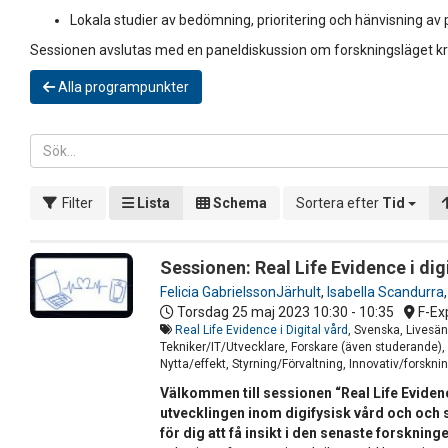
Lokala studier av bedömning, prioritering och hänvisning 
Sessionen avslutas med en paneldiskussion om forskningsläget kring
Alla programpunkter
Filter
Lista
Schema
Sortera efter
Tid
Sessionen: Real Life Evidence i dig
Felicia GabrielssonJärhult
,
Isabella Scandurra
Torsdag 25 maj 2023
10:30 - 10:35
F-Ex
Real Life Evidence i Digital vård
, Svenska, Livesän
Tekniker/IT/Utvecklare, Forskare (även studerande),
Nytta/effekt, Styrning/Förvaltning, Innovativ/forskni
Välkommen till sessionen “Real Life Eviden
utvecklingen inom digifysisk vård och och 
för dig att få insikt i den senaste forskning