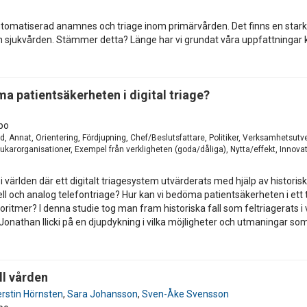
utomatiserad anamnes och triage inom primärvården. Det finns en stark t
ch sjukvården. Stämmer detta? Länge har vi grundat våra uppfattningar
ma patientsäkerheten i digital triage?
po
d, Annat, Orientering, Fördjupning, Chef/Beslutsfattare, Politiker, Verksamhetsutv
karorganisationer, Exempel från verkligheten (goda/dåliga), Nytta/effekt, Innovati
 världen där ett digitalt triagesystem utvärderats med hjälp av historisk
nuell och analog telefontriage? Hur kan vi bedöma patientsäkerheten i ett 
ritmer? I denna studie tog man fram historiska fall som feltriagerats i v
nathan Ilicki på en djupdykning i vilka möjligheter och utmaningar som fi
ll vården
erstin Hörnsten
,
Sara Johansson
,
Sven-Åke Svensson