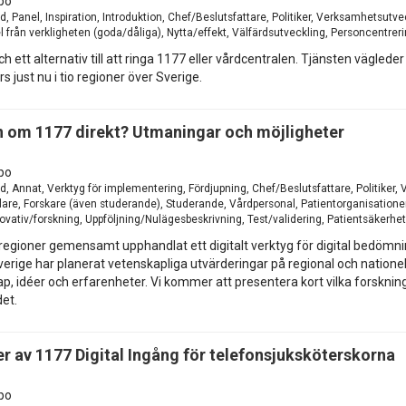
po
d, Panel, Inspiration, Introduktion, Chef/Beslutsfattare, Politiker, Verksamhetsut
 från verkligheten (goda/dåliga), Nytta/effekt, Välfärdsutveckling, Personcentrer
och ett alternativ till att ringa 1177 eller vårdcentralen. Tjänsten vägled
s just nu i tio regioner över Sverige.
en om 1177 direkt? Utmaningar och möjligheter
po
d, Annat, Verktyg för implementering, Fördjupning, Chef/Beslutsfattare, Politiker
re, Forskare (även studerande), Studerande, Vårdpersonal, Patientorganisationer
nnovativ/forskning, Uppföljning/Nulägesbeskrivning, Test/validering, Patientsäkerhe
 regioner gemensamt upphandlat ett digitalt verktyg för digital bedömni
erige har planerat vetenskapliga utvärderingar på regional och nationell 
p, idéer och erfarenheter. Vi kommer att presentera kort vilka forsknin
et.
er av 1177 Digital Ingång för telefonsjuksköterskorna
po