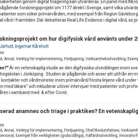
ntsäkerheten genom digital triagering kan utvärderas. En panel med INE
av pågående forskningsprojekt om 1177 direkt i Sverige, samt vilka utvä
v patienter som söker primärvården, med exempel från Region Gävlebor
al vård i framtiden. Där debatteras Real Life Evidence i digital vård, se
rskningsprojekt om hur digifysisk vård använts under 
Järhult
,
Ingemar Kåreholt
po
nd, Annat, Verktyg för implementering, Fördjupning, Verksamhetsutveckling, Exemp
den?"
Är en vetenskaplig studie av den digifysiska utvecklingen inom sve
högskolan i Jönköping. Studien är pågående och avser att utifrån en m
ka kontakter och vårdmönster inom primärvård/första linjens vård under
en med läkare" och inkluderar utöver intervjuer med patienter och profe
åren i samband med & efter Covid..
iserad anamnes och triage i praktiken? En vetenskaplig
po
nd, Annat, Verktyg för implementering, Fördjupning, Chef/Beslutsfattare, Verksa
rsonal, Exempel från verkligheten (goda/dåliga), Välfärdsutveckling, Innovativ/f