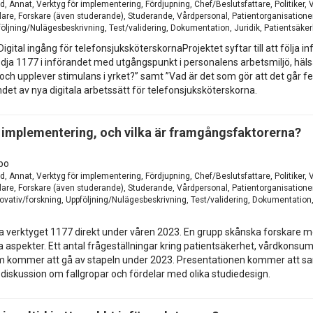
d, Annat, Verktyg för implementering, Fördjupning, Chef/Beslutsfattare, Politiker
re, Forskare (även studerande), Studerande, Vårdpersonal, Patientorganisationer
pföljning/Nulägesbeskrivning, Test/validering, Dokumentation, Juridik, Patientsäke
Digital ingång för telefonsjuksköterskornaProjektet syftar till att följa
ja 1177 i införandet med utgångspunkt i personalens arbetsmiljö, hälsa
 och upplever stimulans i yrket?” samt ”Vad är det som gör att det går f
et av nya digitala arbetssätt för telefonsjuksköterskorna.
d implementering, och vilka är framgångsfaktorerna?
po
d, Annat, Verktyg för implementering, Fördjupning, Chef/Beslutsfattare, Politiker
re, Forskare (även studerande), Studerande, Vårdpersonal, Patientorganisationer
novativ/forskning, Uppföljning/Nulägesbeskrivning, Test/validering, Dokumentation, 
a verktyget 1177 direkt under våren 2023. En grupp skånska forskare med
ka aspekter. Ett antal frågeställningar kring patientsäkerhet, vårdkons
som kommer att gå av stapeln under 2023. Presentationen kommer att s
 diskussion om fallgropar och fördelar med olika studiedesign.