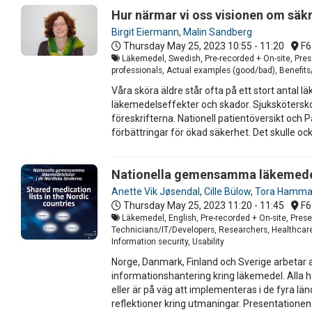
Hur närmar vi oss visionen om säk
Birgit Eiermann
,
Malin Sandberg
Thursday May 25, 2023
10:55 - 11:20
F6
Läkemedel, Swedish, Pre-recorded + On-site, Pres
professionals, Actual examples (good/bad), Benefits/e
Våra sköra äldre står ofta på ett stort antal
läkemedelseffekter och skador. Sjuksköterskor
föreskrifterna. Nationell patientöversikt och
förbättringar för ökad säkerhet. Det skulle oc
Nationella gemensamma läkemedelsl
Anette Vik Jøsendal
,
Cille Bülow
,
Tora Hamma
Thursday May 25, 2023
11:20 - 11:45
F6
Läkemedel, English, Pre-recorded + On-site, Prese
Technicians/IT/Developers, Researchers, Healthcare p
Information security, Usability
Norge, Danmark, Finland och Sverige arbetar al
informationshantering kring läkemedel. Alla 
eller är på väg att implementeras i de fyra lä
reflektioner kring utmaningar. Presentationen