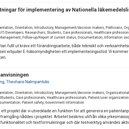
tningar för implementering av Nationella läkemedelsl
entation, Orientation, Introductory, Management/decision makers, Politicians, O
T/Developers, Researchers, Students, Care professionals, Healthcare professiona
Management, Follow-up/Report of current status, Documentation, Information secu
tan fullt ut krävs ett förändringsarbete, både tekniskt och verksamhets
sen erbjuder E-hälsomyndigheten ett implementeringsstöd. Vi kommer 
ken.
sanvisningen
ung
,
Theoharis Nalmpantidis
entation, Orientation, Introductory, Management/decision makers, Organization
udents, Care professionals, Healthcare professionals, Patient/user organization
cumentation, Patient safety, Government information
projekt där vi utvecklade en funktion för att generera en patientanpas
 sätt framgång nåddes i projektet. Arbetet beskrivs utifrån olika yrkesm
 funktionalitet och textformuleringar och där testverktyg användes aktivt