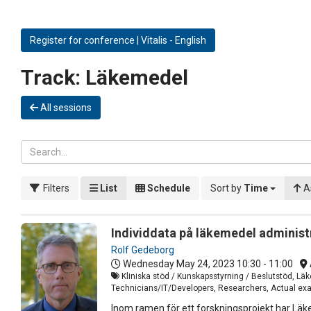
Register for conference | Vitalis - English
Track:
Läkemedel
All sessions
Filters
List
Schedule
Sort by
Time
A
Individdata på läkemedel administr
Rolf Gedeborg
Wednesday May 24, 2023
10:30 - 11:00
Kliniska stöd / Kunskapsstyrning / Beslutstöd, L
Technicians/IT/Developers, Researchers, Actual exam
Inom ramen för ett forskningsprojekt har Läk