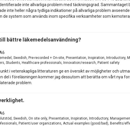
identifierade inte allvarliga problem med täckningsgrad. Sammantaget 
de inte heller några tydliga indikationer på allvarliga problem avseende 
ån de system som används inom specifika verksamheter som kemoterapi,
a till bättre läkemedelsanvändning?
A6
kemedel, Swedish, Pre-recorded + On-site, Presentation, Inspiration, Introductor
, Students, Healthcare professionals, Innovation/research, Patient safety
t i vetenskapliga litteraturen ge en översikt av möjligheter och utmani
del i föreläsningen kommer jag dessutom att berätta om vårt nya fors
elaterade problem.
verklighet.
A6
utstöd, Swedish, On site only, Presentation, Inspiration, Introductory, Managemen
essionals, Patient/user organizations, Actual examples (good/bad), Benefits/effec