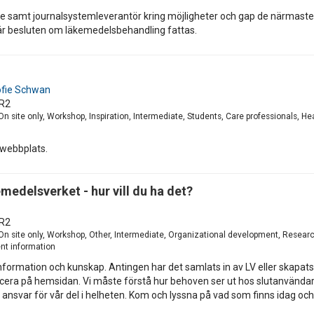
re samt journalsystemleverantör kring möjligheter och gap de närmaste 
r besluten om läkemedelsbehandling fattas.
fie Schwan
R2
n site only, Workshop, Inspiration, Intermediate, Students, Care professionals, He
 webbplats.
edelsverket - hur vill du ha det?
R2
 On site only, Workshop, Other, Intermediate, Organizational development, Researc
nt information
nformation och kunskap. Antingen har det samlats in av LV eller skapats p
cera på hemsidan. Vi måste förstå hur behoven ser ut hos slutanvändaren
 ansvar för vår del i helheten. Kom och lyssna på vad som finns idag och 