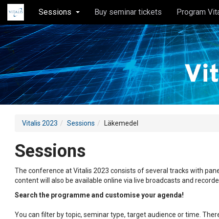
Sessions
Buy seminar tickets
Program Vit
Vitalis 2023
Sessions
Läkemedel
Sessions
The conference at Vitalis 2023 consists of several tracks with pane
content will also be available online via live broadcasts and record
Search the programme and customise your agenda!
You can filter by topic, seminar type, target audience or time. Th