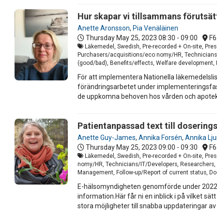
Hur skapar vi tillsammans förutsät
Anette Aronsson
,
Pia Venäläinen
Thursday May 25, 2023
08:30 - 09:00
F6
Läkemedel, Swedish, Pre-recorded + On-site, Pres
Purchasers/acquisitions/eco nomy/HR, Technicians/I
(good/bad), Benefits/effects, Welfare development, 
För att implementera Nationella läkemedelslis
förändringsarbetet under implementeringsfa
de uppkomna behoven hos vården och apote
Patientanpassad text till dosering
Anette Guy-James
,
Annika Forsén
,
Annika Lj
Thursday May 25, 2023
09:00 - 09:30
F6
Läkemedel, Swedish, Pre-recorded + On-site, Pres
nomy/HR, Technicians/IT/Developers, Researchers, St
Management, Follow-up/Report of current status, Do
E-hälsomyndigheten genomförde under 2022 ett 
information.Här får ni en inblick i på vilket
stora möjligheter till snabba uppdateringar av