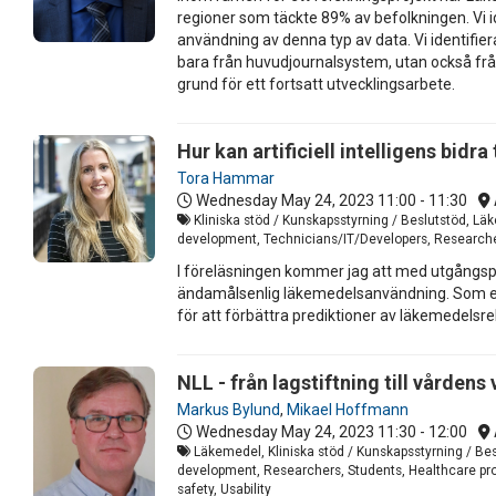
regioner som täckte 89% av befolkningen. Vi 
användning av denna typ av data. Vi identifiera
bara från huvudjournalsystem, utan också fr
grund för ett fortsatt utvecklingsarbete.
Hur kan artificiell intelligens bidr
Tora Hammar
Wednesday May 24, 2023
11:00 - 11:30
Kliniska stöd / Kunskapsstyrning / Beslutstöd, Lä
development, Technicians/IT/Developers, Researchers
I föreläsningen kommer jag att med utgångspunk
ändamålsenlig läkemedelsanvändning. Som en 
för att förbättra prediktioner av läkemedelsr
NLL - från lagstiftning till vårdens 
Markus Bylund
,
Mikael Hoffmann
Wednesday May 24, 2023
11:30 - 12:00
Läkemedel, Kliniska stöd / Kunskapsstyrning / Besl
development, Researchers, Students, Healthcare prof
safety, Usability