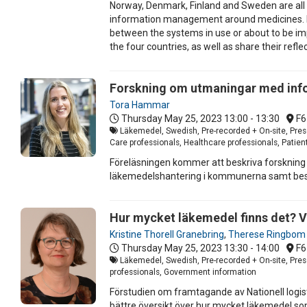
Norway, Denmark, Finland and Sweden are all w
information management around medicines. For
between the systems in use or about to be impl
the four countries, as well as share their refle
Forskning om utmaningar med info
Tora Hammar
Thursday May 25, 2023
13:00 - 13:30
F6
Läkemedel, Swedish, Pre-recorded + On-site, Pres
Care professionals, Healthcare professionals, Patient
Föreläsningen kommer att beskriva forskning 
läkemedelshantering i kommunerna samt beslut
Hur mycket läkemedel finns det? V
Kristine Thorell Granebring
,
Therese Ringbom
Thursday May 25, 2023
13:30 - 14:00
F6
Läkemedel, Swedish, Pre-recorded + On-site, Pres
professionals, Government information
Förstudien om framtagande av Nationell logis
bättre översikt över hur mycket läkemedel som