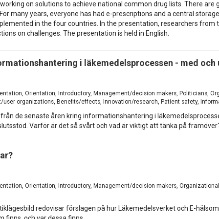
orking on solutions to achieve national common drug lists. There are gr
 many years, everyone has had e-prescriptions and a central storage lo
emented in the four countries. In the presentation, researchers from th
ctions on challenges. The presentation is held in English.
rmationshantering i läkemedelsprocessen - med och u
entation, Orientation, Introductory, Management/decision makers, Politicians, O
/user organizations, Benefits/effects, Innovation/research, Patient safety, Informa
från de senaste åren kring informationshantering i läkemedelsprocesse
sstöd. Varför är det så svårt och vad är viktigt att tänka på framöver
ar?
entation, Orientation, Introductory, Management/decision makers, Organizationa
tiklägesbild redovisar förslagen på hur Läkemedelsverket och E-hälsomy
 finns, och var dessa finns.