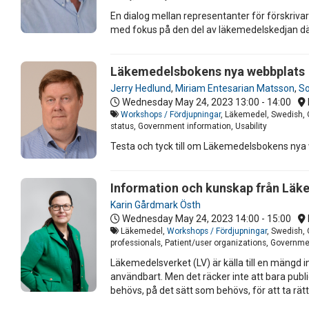
En dialog mellan representanter för förskriva
med fokus på den del av läkemedelskedjan dä
Läkemedelsbokens nya webbplats
Jerry Hedlund
,
Miriam Entesarian Matsson
,
So
Wednesday May 24, 2023
13:00 - 14:00
Workshops / Fördjupningar
, Läkemedel, Swedish, O
status, Government information, Usability
Testa och tyck till om Läkemedelsbokens nya
Information och kunskap från Läkem
Karin Gårdmark Östh
Wednesday May 24, 2023
14:00 - 15:00
Läkemedel,
Workshops / Fördjupningar
, Swedish,
professionals, Patient/user organizations, Governme
Läkemedelsverket (LV) är källa till en mängd i
användbart. Men det räcker inte att bara publi
behövs, på det sätt som behövs, för att ta rätt