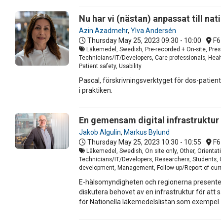
Nu har vi (nästan) anpassat till na
Azin Azadmehr
,
Ylva Andersén
Thursday May 25, 2023
09:30 - 10:00
F6
Läkemedel, Swedish, Pre-recorded + On-site, Pres
Technicians/IT/Developers, Care professionals, Heal
Patient safety, Usability
Pascal, förskrivningsverktyget för dos-patient
i praktiken.
En gemensam digital infrastruktur 
Jakob Algulin
,
Markus Bylund
Thursday May 25, 2023
10:30 - 10:55
F6
Läkemedel, Swedish, On site only, Other, Orienta
Technicians/IT/Developers, Researchers, Students, C
development, Management, Follow-up/Report of curr
E-hälsomyndigheten och regionerna presentera
diskutera behovet av en infrastruktur för at
för Nationella läkemedelslistan som exempel