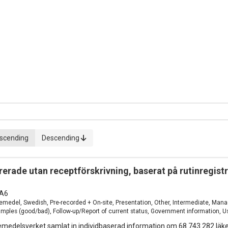
scending
Descending
erade utan receptförskrivning, baserat på rutinregistr
A6
äkemedel, Swedish, Pre-recorded + On-site, Presentation, Other, Intermediate, Ma
ples (good/bad), Follow-up/Report of current status, Government information, Us
emedelsverket samlat in individbaserad information om 68 743 282 läke