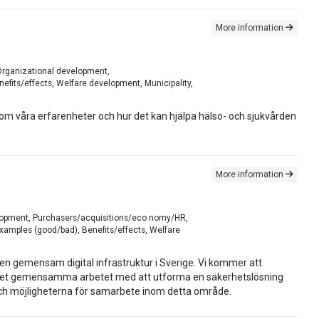
More information
Organizational development,
efits/effects, Welfare development, Municipality,
a om våra erfarenheter och hur det kan hjälpa hälso- och sjukvården
More information
velopment, Purchasers/acquisitions/eco nomy/HR,
examples (good/bad), Benefits/effects, Welfare
n gemensam digital infrastruktur i Sverige. Vi kommer att
med det gemensamma arbetet med att utforma en säkerhetslösning
och möjligheterna för samarbete inom detta område.