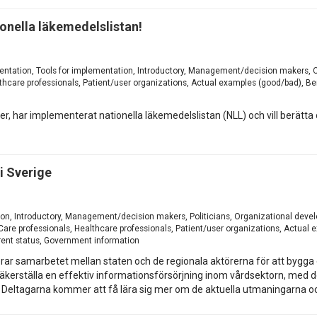
tionella läkemedelslistan!
entation, Tools for implementation, Introductory, Management/decision makers, 
thcare professionals, Patient/user organizations, Actual examples (good/bad), Ben
er, har implementerat nationella läkemedelslistan (NLL) och vill berätt
i Sverige
tion, Introductory, Management/decision makers, Politicians, Organizational de
are professionals, Healthcare professionals, Patient/user organizations, Actual 
ent status, Government information
r samarbetet mellan staten och de regionala aktörerna för att bygga e
t säkerställa en effektiv informationsförsörjning inom vårdsektorn, 
. Deltagarna kommer att få lära sig mer om de aktuella utmaningarna 