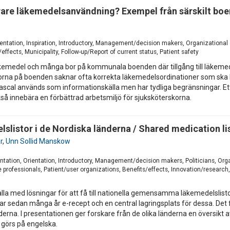
rare läkemedelsanvändning? Exempel från särskilt boen
entation, Inspiration, Introductory, Management/decision makers, Organizational
ffects, Municipality, Follow-up/Report of current status, Patient safety
 läkemedel och många bor på kommunala boenden där tillgång till läkemede
na på boenden saknar ofta korrekta läkemedelsordinationer som ska ligg
 Pascal används som informationskälla men har tydliga begränsningar. Ett
kså innebära en förbättrad arbetsmiljö för sjuksköterskorna.
istor i de Nordiska länderna / Shared medication lis
r
,
Unn Sollid Manskow
ntation, Orientation, Introductory, Management/decision makers, Politicians, Or
rofessionals, Patient/user organizations, Benefits/effects, Innovation/research, F
la med lösningar för att få till nationella gemensamma läkemedelslistor. 
har sedan många år e-recept och en central lagringsplats för dessa. De
nderna. I presentationen ger forskare från de olika länderna en översikt 
 görs på engelska.