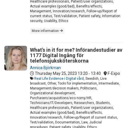
Healthcare professionals, Patient/user organizations,
Actual examples (good/bad), Benefits/effects,
Management, Innovation/research, Follow-up/Report of
current status, Test/validation, Patient safety, Information
security, Usability, Ethics
More information
What's in it for me? Införandestudier av
1177 Digital Ingång för
telefonsjuksköterskorna
Annica Björkman
Thursday May 25, 2023
13:20 - 13:40
F-Expo
Real Life Evidence i Digital vård
, Swedish, Live
broadcast, Other, Tools for implementation, Intermediate,
Management/decision makers, Politicians,
Organizational development,
Purchasers/acquisitions/eco nomy/HR,
Technicians/IT/Developers, Researchers, Students,
Healthcare professionals, Patient/user organizations,
Actual examples (good/bad), Benefits/effects,
Innovation/research, Follow-up/Report of current status,
Test/validation, Documentation, Law, Judicial
procedures, Patient safety, Usability, Ethics