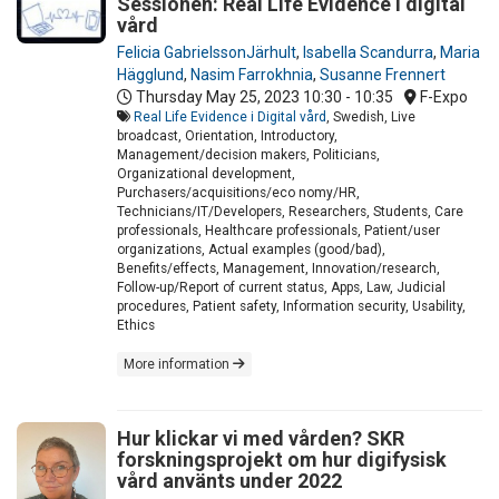
Sessionen: Real Life Evidence i digital
vård
Felicia GabrielssonJärhult
,
Isabella Scandurra
,
Maria
Hägglund
,
Nasim Farrokhnia
,
Susanne Frennert
Thursday May 25, 2023
10:30 - 10:35
F-Expo
Real Life Evidence i Digital vård
, Swedish, Live
broadcast, Orientation, Introductory,
Management/decision makers, Politicians,
Organizational development,
Purchasers/acquisitions/eco nomy/HR,
Technicians/IT/Developers, Researchers, Students, Care
professionals, Healthcare professionals, Patient/user
organizations, Actual examples (good/bad),
Benefits/effects, Management, Innovation/research,
Follow-up/Report of current status, Apps, Law, Judicial
procedures, Patient safety, Information security, Usability,
Ethics
More information
Hur klickar vi med vården? SKR
forskningsprojekt om hur digifysisk
vård använts under 2022