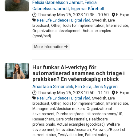
Felicia Gabrielsson Järhult
,
Felicia
GabrielssonJärhult
,
Ingemar Kåreholt
Thursday May 25, 2023
10:35 - 10:50
F-Expo
Real Life Evidence i Digital vård
, Swedish, Live
broadcast, Other, Tools for implementation, Intermediate,
Organizational development, Actual examples
(good/bad)
More information
Hur funkar AI-verktyg för
automatiserad anamnes och triage i
praktiken? En vetenskaplig inblick
Anastacia Simonchik
,
Elin Siira
,
Jens Nygren
Thursday May 25, 2023
10:50 - 11:10
F-Expo
Real Life Evidence i Digital vård
, Swedish, Live
broadcast, Other, Tools for implementation, Intermediate,
Management/decision makers, Organizational
development, Purchasers/acquisitions/eco nomy/HR,
Researchers, Care professionals, Healthcare
professionals, Actual examples (good/bad), Welfare
development, Innovation/research, Follow-up/Report of
current status, Test/validation, Patient safety