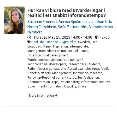
Hur kan vi bidra med utvärderingar i
realtid i ett snabbt införandetempo?
Susanne Frennert
,
Annica Björkman
,
Jonathan Ilicki
,
Nasim Farrokhnia
,
Sofie Zetterström
,
Veronica Milos
Nymberg
Thursday May 25, 2023
14:00 - 14:30
F-Expo
Real Life Evidence i Digital vård
, Swedish, Live
broadcast, Panel, Inspiration, Intermediate,
Management/decision makers, Politicians,
Organizational development,
Purchasers/acquisitions/eco nomy/HR,
Technicians/IT/Developers, Researchers, Students,
Patient/user organizations, Actual examples (good/bad),
Benefits/effects, Management, Innovation/research,
Follow-up/Report of current status, Test/validation,
Documentation, Apps, Patient safety, Information security,
Government information, Usability, Ethics
More information