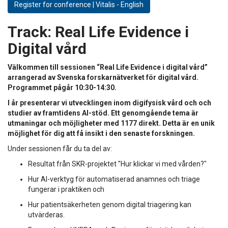
Register for conference | Vitalis - English
Track:
Real Life Evidence i
Digital vård
Välkommen till sessionen “Real Life Evidence i digital vård”
arrangerad av Svenska forskarnätverket för digital vård.
Programmet pågår 10:30-14:30.
I år presenterar vi utvecklingen inom digifysisk vård och och
studier av framtidens AI-stöd. Ett genomgående tema är
utmaningar och möjligheter med 1177 direkt. Detta är en unik
möjlighet för dig att få insikt i den senaste forskningen.
Under sessionen får du ta del av:
Resultat från SKR-projektet "Hur klickar vi med vården?"
Hur AI-verktyg för automatiserad anamnes och triage
fungerar i praktiken och
Hur patientsäkerheten genom digital triagering kan
utvärderas.