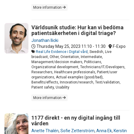
More information
Världsunik studie: Hur kan vi bedöma
patientsäkerheten i digital triage?
Jonathan Ilicki
Thursday May 25, 2023
11:10 - 11:30
F-Expo
Real Life Evidence i Digital vård
, Swedish, Live
broadcast, Other, Orientation, Intermediate,
Management/decision makers, Politicians,
Organizational development, Technicians/IT/Developers,
Researchers, Healthcare professionals, Patient/user
organizations, Actual examples (good/bad),
Benefits/effects, Innovation/research, Test/validation,
Patient safety, Usability
More information
1177 direkt - en ny digital ingång till
vården
Anette Thalén
,
Sofie Zetterström
,
Anna Ek
,
Kerstin