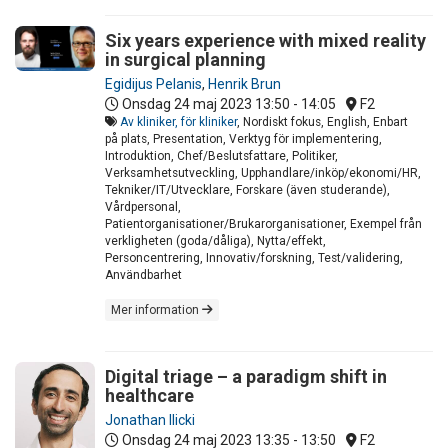
Six years experience with mixed reality
in surgical planning
Egidijus Pelanis
,
Henrik Brun
Onsdag 24 maj 2023
13:50 - 14:05
F2
Av kliniker, för kliniker
, Nordiskt fokus, English, Enbart
på plats, Presentation, Verktyg för implementering,
Introduktion, Chef/Beslutsfattare, Politiker,
Verksamhetsutveckling, Upphandlare/inköp/ekonomi/HR,
Tekniker/IT/Utvecklare, Forskare (även studerande),
Vårdpersonal,
Patientorganisationer/Brukarorganisationer, Exempel från
verkligheten (goda/dåliga), Nytta/effekt,
Personcentrering, Innovativ/forskning, Test/validering,
Användbarhet
Mer information
Digital triage – a paradigm shift in
healthcare
Jonathan Ilicki
Onsdag 24 maj 2023
13:35 - 13:50
F2