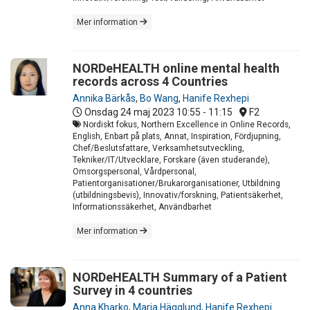
Mer information
NORDeHEALTH online mental health
records across 4 Countries
Annika Bärkås
,
Bo Wang
,
Hanife Rexhepi
Onsdag 24 maj 2023
10:55 - 11:15
F2
Nordiskt fokus, Northern Excellence in Online Records,
English, Enbart på plats, Annat, Inspiration, Fördjupning,
Chef/Beslutsfattare, Verksamhetsutveckling,
Tekniker/IT/Utvecklare, Forskare (även studerande),
Omsorgspersonal, Vårdpersonal,
Patientorganisationer/Brukarorganisationer, Utbildning
(utbildningsbevis), Innovativ/forskning, Patientsäkerhet,
Informationssäkerhet, Användbarhet
Mer information
NORDeHEALTH Summary of a Patient
Survey in 4 countries
Anna Kharko
,
Maria Hägglund
,
Hanife Rexhepi