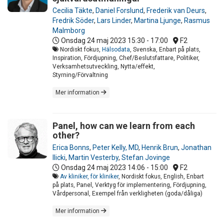
Cecilia Täkte
,
Daniel Forslund
,
Frederik van Deurs
,
Fredrik Söder
,
Lars Linder
,
Martina Ljunge
,
Rasmus
Malmborg
Onsdag 24 maj 2023
15:30 - 17:00
F2
Nordiskt fokus,
Hälsodata
, Svenska, Enbart på plats,
Inspiration, Fördjupning, Chef/Beslutsfattare, Politiker,
Verksamhetsutveckling, Nytta/effekt,
Styrning/Förvaltning
Mer information
Panel, how can we learn from each
other?
Erica Bonns
,
Peter Kelly, MD
,
Henrik Brun
,
Jonathan
Ilicki
,
Martin Vesterby
,
Stefan Jovinge
Onsdag 24 maj 2023
14:06 - 15:00
F2
Av kliniker, för kliniker
, Nordiskt fokus, English, Enbart
på plats, Panel, Verktyg för implementering, Fördjupning,
Vårdpersonal, Exempel från verkligheten (goda/dåliga)
Mer information