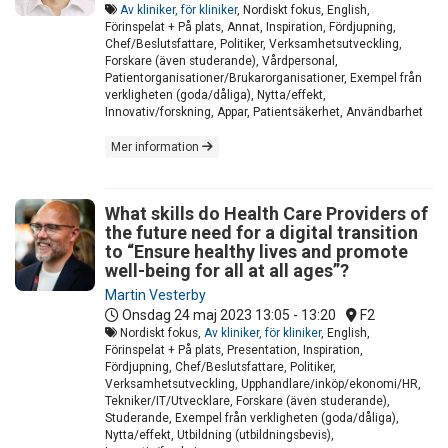
Av kliniker, för kliniker
, Nordiskt fokus, English,
Förinspelat + På plats, Annat, Inspiration, Fördjupning,
Chef/Beslutsfattare, Politiker, Verksamhetsutveckling,
Forskare (även studerande), Vårdpersonal,
Patientorganisationer/Brukarorganisationer, Exempel från
verkligheten (goda/dåliga), Nytta/effekt,
Innovativ/forskning, Appar, Patientsäkerhet, Användbarhet
Mer information
What skills do Health Care Providers of
the future need for a digital transition
to “Ensure healthy lives and promote
well-being for all at all ages”?
Martin Vesterby
Onsdag 24 maj 2023
13:05 - 13:20
F2
Nordiskt fokus,
Av kliniker, för kliniker
, English,
Förinspelat + På plats, Presentation, Inspiration,
Fördjupning, Chef/Beslutsfattare, Politiker,
Verksamhetsutveckling, Upphandlare/inköp/ekonomi/HR,
Tekniker/IT/Utvecklare, Forskare (även studerande),
Studerande, Exempel från verkligheten (goda/dåliga),
Nytta/effekt, Utbildning (utbildningsbevis),