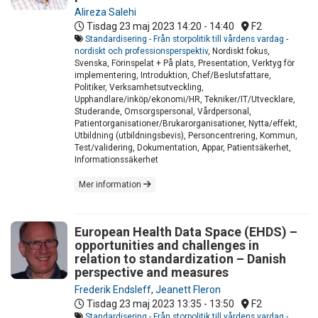
Alireza Salehi
Tisdag 23 maj 2023
14:20 - 14:40
F2
Standardisering - Från storpolitik till vårdens vardag -
nordiskt och professionsperspektiv
, Nordiskt fokus,
Svenska, Förinspelat + På plats, Presentation, Verktyg för
implementering, Introduktion, Chef/Beslutsfattare,
Politiker, Verksamhetsutveckling,
Upphandlare/inköp/ekonomi/HR, Tekniker/IT/Utvecklare,
Studerande, Omsorgspersonal, Vårdpersonal,
Patientorganisationer/Brukarorganisationer, Nytta/effekt,
Utbildning (utbildningsbevis), Personcentrering, Kommun,
Test/validering, Dokumentation, Appar, Patientsäkerhet,
Informationssäkerhet
Mer information
European Health Data Space (EHDS) –
opportunities and challenges in
relation to standardization – Danish
perspective and measures
Frederik Endsleff
,
Jeanett Fleron
Tisdag 23 maj 2023
13:35 - 13:50
F2
Standardisering - Från storpolitik till vårdens vardag -