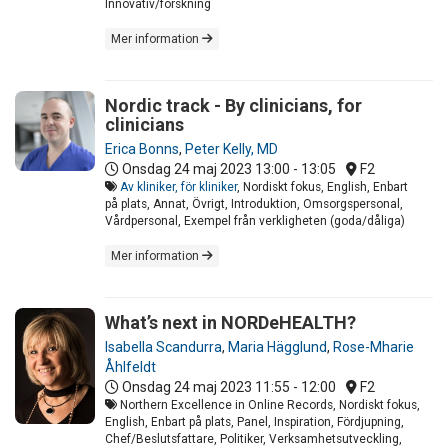
Innovativ/forskning
Mer information
Nordic track - By clinicians, for
clinicians
Erica Bonns
,
Peter Kelly, MD
Onsdag 24 maj 2023
13:00 - 13:05
F2
Av kliniker, för kliniker
, Nordiskt fokus, English, Enbart
på plats, Annat, Övrigt, Introduktion, Omsorgspersonal,
Vårdpersonal, Exempel från verkligheten (goda/dåliga)
Mer information
What’s next in NORDeHEALTH?
Isabella Scandurra
,
Maria Hägglund
,
Rose-Mharie
Åhlfeldt
Onsdag 24 maj 2023
11:55 - 12:00
F2
Northern Excellence in Online Records, Nordiskt fokus,
English, Enbart på plats, Panel, Inspiration, Fördjupning,
Chef/Beslutsfattare, Politiker, Verksamhetsutveckling,