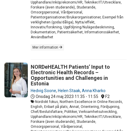
Upphandlare/inköp/ekonomi/HR, Tekniker/IT/Utvecklare,
Forskare (även studerande), Studerande,
Omsorgspersonal, Vårdpersonal,
Patientorganisationer/Brukarorganisationer, Exempel från
verkligheten (goda/dåliga), Nytta/effekt,
Innovativ/forskning, Uppföljning/Nulägesbeskrivning,
Dokumentation, Patientsäkerhet, Informationssäkerhet,
Användbarhet
Mer information
NORDeHEALTH Patients’ Input to
Electronic Health Records –
Opportunities and Challenges in
Estonia
Hedvig Soone
,
Helen Staak
,
Anna Kharko
Onsdag 24 maj 2023
11:35 - 11:55
F2
Nordiskt fokus, Northern Excellence in Online Records,
English, Enbart på plats, Annat, Orientering, Fördjupning,
Chef/Beslutsfattare, Politiker, Verksamhetsutveckling,
Upphandlare/inköp/ekonomi/HR, Tekniker/IT/Utvecklare,
Forskare (även studerande), Studerande,
Omsorgspersonal, Vårdpersonal,