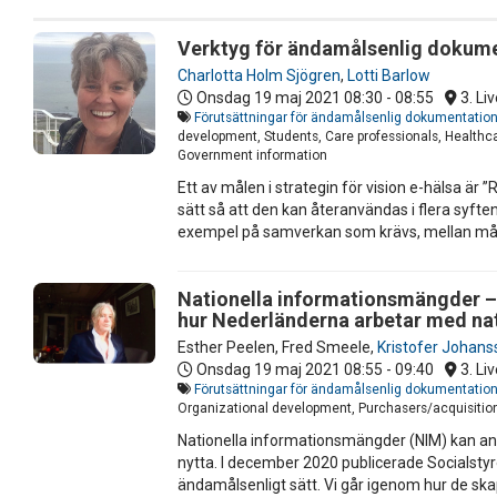
Verktyg för ändamålsenlig dokum
Charlotta Holm Sjögren
,
Lotti Barlow
Onsdag 19 maj 2021
08:30 - 08:55
3. Liv
Förutsättningar för ändamålsenlig dokumentation
development, Students, Care professionals, Healthcar
Government information
Ett av målen i strategin för vision e-hälsa ä
sätt så att den kan återanvändas i flera syft
exempel på samverkan som krävs, mellan mång
Nationella informationsmängder – n
hur Nederländerna arbetar med na
Esther Peelen
,
Fred Smeele
,
Kristofer Johans
Onsdag 19 maj 2021
08:55 - 09:40
3. Liv
Förutsättningar för ändamålsenlig dokumentation
Organizational development, Purchasers/acquisition
Nationella informationsmängder (NIM) kan anvä
nytta. I december 2020 publicerade Socialstyr
ändamålsenligt sätt. Vi går igenom hur de skap