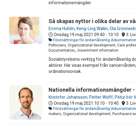
informationsmängder.
Så skapas nyttor i olika delar av 
Emma Hultén
,
Keng-Ling Wallin
,
Ola Grönnesb
Onsdag 19 maj 2021
09:40 - 10:10
3. Liv
Förutsättningar för ändamålsenlig dokumentation
Politicians, Organizational development, Care profes
Documentation,, Government information
Socialstyrelsens verktyg för ändamålsenlig d
aktörer. Här visas exempel från cancervårde
ordinationsorsak.
Nationella informationsmängder -
Kristofer Johansson
,
Petter Wolff
,
Pétur Þór 
Onsdag 19 maj 2021
10:10 - 10:40
3. Liv
Förutsättningar för ändamålsenlig dokumentation
makers, Organizational development, Purchasers/ac