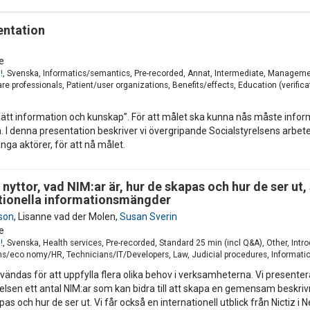
entation
e
!
, Svenska, Informatics/semantics, Pre-recorded, Annat, Intermediate, Managemen
e professionals, Patient/user organizations, Benefits/effects, Education (verifica
r ”Rätt information och kunskap”. För att målet ska kunna nås måste inf
en. I denna presentation beskriver vi övergripande Socialstyrelsens arb
a aktörer, för att nå målet.
yttor, vad NIM:ar är, hur de skapas och hur de ser ut,
tionella informationsmängder
son
,
Lisanne vad der Molen
,
Susan Sverin
e
!
, Svenska, Health services, Pre-recorded, Standard 25 min (incl Q&A), Other, In
s/eco nomy/HR, Technicians/IT/Developers, Law, Judicial procedures, Informatio
ndas för att uppfylla flera olika behov i verksamheterna. Vi presenter
elsen ett antal NIM:ar som kan bidra till att skapa en gemensam beskriv
as och hur de ser ut. Vi får också en internationell utblick från Nictiz