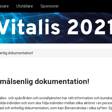
äsare
Utställare
Sponsorer
enlig dokumentation!
amålsenlig dokumentation!
hälso- och sjukvården och socialtjänsten har rätt information och kunska
 individen och som ska följa individen mellan olika aktörer i en person
ad och enhetlig dokumentation, som kan återanvändas i olika syften. Spå