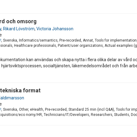
vård och omsorg
y
,
Rikard Lövström
,
Victoria Johansson
e
!
, Svenska, Informatics/semantics, Pre-recorded, Annat, Tools for implementati
sionals, Healthcare professionals, Patient/user organizations, Actual examples (g
okumentation kan användas och skapa nytta i flera olika delar av vård 
n, hjärtsviktsprocessen, socialtjänsten, läkemedelsområdet och från
 tekniska format
Valdimarsson
e
!
, Svenska, Other, eHealth, Pre-recorded, Standard 25 min (incl Q&A), Tools for
quisitions/eco nomy/HR, Technicians/IT/Developers, Researchers, Students, Do