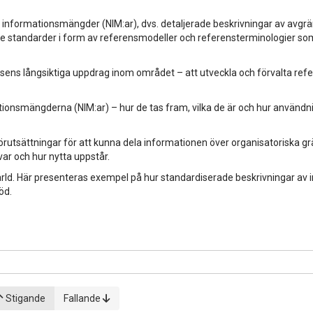
 informationsmängder (NIM:ar), dvs. detaljerade beskrivningar av avgr
standarder i form av referensmodeller och referensterminologier som S
relsens långsiktiga uppdrag inom området – att utveckla och förvalta r
ationsmängderna (NIM:ar) – hur de tas fram, vilka de är och hur användnin
örutsättningar för att kunna dela informationen över organisatoriska g
ar och hur nytta uppstår.
ens värld. Här presenteras exempel på hur standardiserade beskrivninga
töd.
Stigande
Fallande