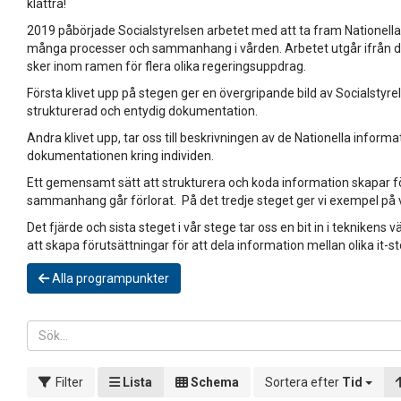
klättra!
2019 påbörjade Socialstyrelsen arbetet med att ta fram Nationella
många processer och sammanhang i vården. Arbetet utgår ifrån de 
sker inom ramen för flera olika regeringsuppdrag.
Första klivet upp på stegen ger en övergripande bild av Socialsty
strukturerad och entydig dokumentation.
Andra klivet upp, tar oss till beskrivningen av de Nationella inform
dokumentationen kring individen.
Ett gemensamt sätt att strukturera och koda information skapar f
sammanhang går förlorat. På det tredje steget ger vi exempel på v
Det fjärde och sista steget i vår stege tar oss en bit in i teknik
att skapa förutsättningar för att dela information mellan olika it-s
Alla programpunkter
Filter
Lista
Schema
Sortera efter
Tid