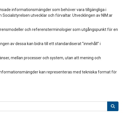
änsade informations­mängder som behöver vara tillgängliga i
ocialstyrelsen utvecklar och förvaltar. Utvecklingen av NIM:ar
eferensmodeller och referensterminologier som utgångspunkt för en
gen av dessa kan bidra till ett standardiserat ”innehåll” i
ränser, mellan processer och system, utan att mening och
r av informationsmängder kan representeras med tekniska format för