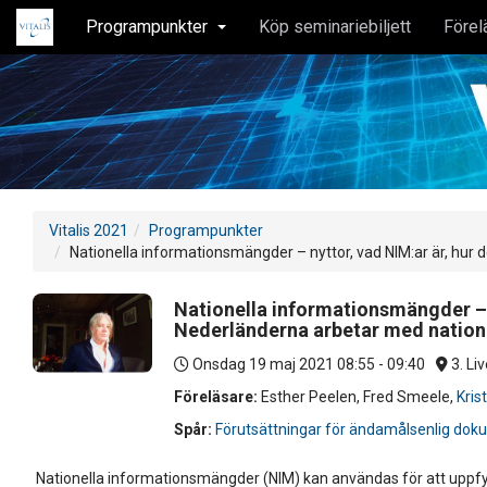
Programpunkter
Köp seminariebiljett
Förel
Vitalis 2021
Programpunkter
Nationella informationsmängder – nyttor, vad NIM:ar är, hur 
Nationella informationsmängder – n
Nederländerna arbetar med natio
Onsdag 19 maj 2021
08:55 - 09:40
3. Liv
Föreläsare:
Esther Peelen
,
Fred Smeele
,
Kris
Spår:
Förutsättningar för ändamålsenlig dok
Nationella informationsmängder (NIM) kan användas för att uppfyll