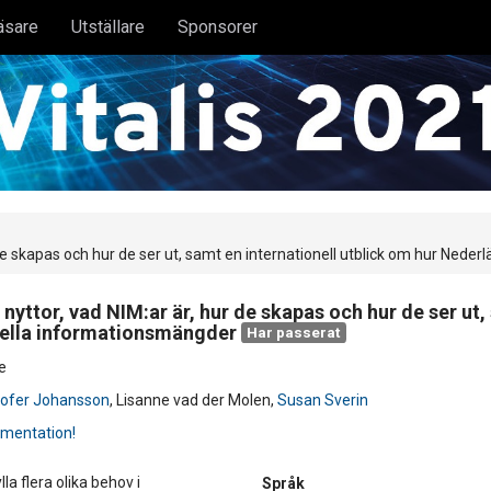
äsare
Utställare
Sponsorer
de skapas och hur de ser ut, samt en internationell utblick om hur Ned
yttor, vad NIM:ar är, hur de skapas och hur de ser ut, 
nella informationsmängder
Har passerat
e
tofer Johansson
,
Lisanne vad der Molen
,
Susan Sverin
umentation!
a flera olika behov i
Språk