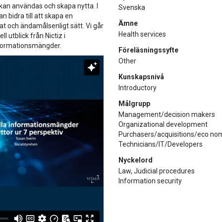
 kan användas och skapa nytta. I
Svenska
 bidra till att skapa en
Ämne
t och ändamålsenligt sätt. Vi går
Health services
l utblick från Nictiz i
nformationsmängder.
Föreläsningssyfte
Other
Kunskapsnivå
Introductory
Målgrupp
Management/decision makers
Organizational development
Purchasers/acquisitions/eco n
Technicians/IT/Developers
Nyckelord
Law, Judicial procedures
Information security