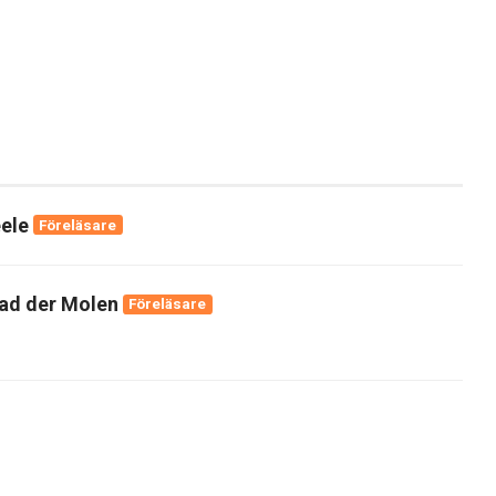
eele
Föreläsare
vad der Molen
Föreläsare