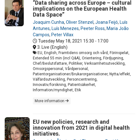
“Data sharing across Europe – cultural
implications on the European Health
Data Space”
Joaquim Cunha
,
Oliver Stenzel
,
Joana Feijó
,
Luís
Antunes
,
Luís Menezes
,
Peeter Ross
,
Maria João
Campos
,
Peter Villax
Tuesday May 18, 2021
15:30 - 17:00
3. Live (English)
EU, English, Framtidens omsorg och vård, Förinspelat,
Extended 55 min (incl Q&A), Orientering, Fördjupning,
Chef/Beslutsfattare, Politiker, Verksamhetsutveckling,
Omsorgspersonal, Vårdpersonal,
Patientorganisationer/Brukarorganisationer, Nytta/effekt,
Välfärdsutveckling, Personcentrering,
Innovativ/forskning, Patientsäkerhet,
Information/myndighet, Etik
More information
EU new policies, research and
innovation from 2021 in digital health
initiatives.