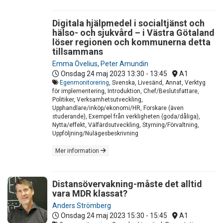
Digitala hjälpmedel i socialtjänst och
hälso- och sjukvård – i Västra Götaland
löser regionen och kommunerna detta
tillsammans
Emma Övelius
,
Peter Amundin
Onsdag 24 maj 2023
13:30 - 13:45
A1
Egenmonitorering
, Svenska, Livesänd, Annat, Verktyg
för implementering, Introduktion, Chef/Beslutsfattare,
Politiker, Verksamhetsutveckling,
Upphandlare/inköp/ekonomi/HR, Forskare (även
studerande), Exempel från verkligheten (goda/dåliga),
Nytta/effekt, Välfärdsutveckling, Styrning/Förvaltning,
Uppföljning/Nulägesbeskrivning
Mer information
Distansövervakning-måste det alltid
vara MDR klassat?
Anders Strömberg
Onsdag 24 maj 2023
15:30 - 15:45
A1