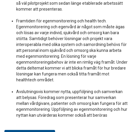
så väl pilotprojekt som sedan länge etablerade arbetssätt
kommer att presenteras.
Framtiden för egenmonitorering och health tech.
Egenmonitorering och egenvård är något som måste ägas
och lösas av varje individ, sjukvård och omsorg kan bara
stötta. Samtidigt behöver lösningar och projekt vara
interoperabla med olika system och samordning behövs för
att personal inom sjukvård och omsorg ska kunna arbeta
med egenmonitorering. En lösning för varje
egenmonitoreringsbehov är inte en rimlig väg framåt. Under
detta deltemat kommer vi att blicka framåt för hur bredare
lösningar kan fungera men också titta framåt mot
healthtech området.
Avslutningsvis kommer nytta, uppföljning och samverkan
att belysas. Föredrag som presenterar hur samverkan
mellan vårdgivare, patienter och omsorg kan fungera för att
egenmonitorering. Uppföljning av egenmonitorering och hur
nyttan kan utvärderas kommer också att beröras