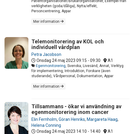
Patientorganisationer/Brukarorganisationer, Exempel från
verkligheten (goda/dåliga), Nytta/effekt,
Personcentrering, Appar
Mer information
Telemonitorering av KOL och
individuell vårdplan
Petra Jacobson
Onsdag 24 maj 2023
09:15 - 09:30
A1
Egenmonitorering
, Svenska, Livesänd, Annat, Verktyg
för implementering, Introduktion, Forskare (även
studerande), Vårdpersonal, Dokumentation, Appar
Mer information
Tillsammans - ökar vi användning av
egenmonitorering inom cancer
Elin Fernholm
,
Göran Henriks
,
Margareta Haag
,
Helena Conning
Onsdag 24 maj 2023
14:10 - 14:40
A1