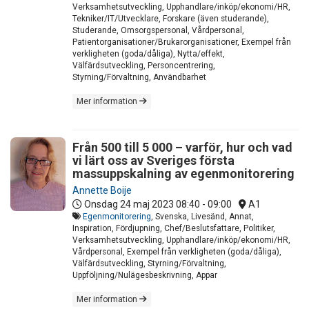
Verksamhetsutveckling, Upphandlare/inköp/ekonomi/HR,
Tekniker/IT/Utvecklare, Forskare (även studerande),
Studerande, Omsorgspersonal, Vårdpersonal,
Patientorganisationer/Brukarorganisationer, Exempel från
verkligheten (goda/dåliga), Nytta/effekt,
Välfärdsutveckling, Personcentrering,
Styrning/Förvaltning, Användbarhet
Mer information
Från 500 till 5 000 – varför, hur och vad
vi lärt oss av Sveriges första
massuppskalning av egenmonitorering
Annette Boije
Onsdag 24 maj 2023
08:40 - 09:00
A1
Egenmonitorering
, Svenska, Livesänd, Annat,
Inspiration, Fördjupning, Chef/Beslutsfattare, Politiker,
Verksamhetsutveckling, Upphandlare/inköp/ekonomi/HR,
Vårdpersonal, Exempel från verkligheten (goda/dåliga),
Välfärdsutveckling, Styrning/Förvaltning,
Uppföljning/Nulägesbeskrivning, Appar
Mer information