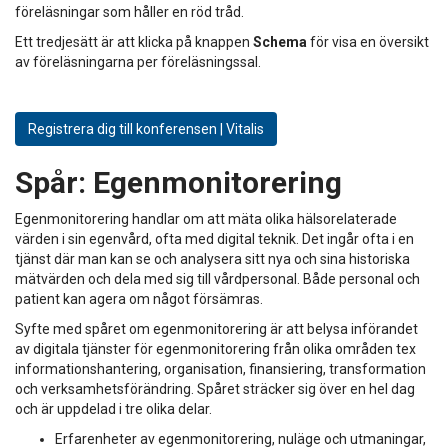
föreläsningar som håller en röd tråd.
Ett tredjesätt är att klicka på knappen
Schema
för visa en översikt
av föreläsningarna per föreläsningssal.
Registrera dig till konferensen | Vitalis
Spår:
Egenmonitorering
Egenmonitorering handlar om att mäta olika hälsorelaterade
värden i sin egenvård, ofta med digital teknik. Det ingår ofta i en
tjänst där man kan se och analysera sitt nya och sina historiska
mätvärden och dela med sig till vårdpersonal. Både personal och
patient kan agera om något försämras.
Syfte med spåret om egenmonitorering är att belysa införandet
av digitala tjänster för egenmonitorering från olika områden tex
informationshantering, organisation, finansiering, transformation
och verksamhetsförändring. Spåret sträcker sig över en hel dag
och är uppdelad i tre olika delar.
Erfarenheter av egenmonitorering, nuläge och utmaningar,