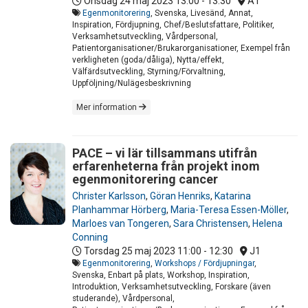
Onsdag 24 maj 2023
13:00 - 13:30
A1
Egenmonitorering
, Svenska, Livesänd, Annat,
Inspiration, Fördjupning, Chef/Beslutsfattare, Politiker,
Verksamhetsutveckling, Vårdpersonal,
Patientorganisationer/Brukarorganisationer, Exempel från
verkligheten (goda/dåliga), Nytta/effekt,
Välfärdsutveckling, Styrning/Förvaltning,
Uppföljning/Nulägesbeskrivning
Mer information
PACE – vi lär tillsammans utifrån
erfarenheterna från projekt inom
egenmonitorering cancer
Christer Karlsson
,
Göran Henriks
,
Katarina
Planhammar Hörberg
,
Maria-Teresa Essen-Möller
,
Marloes van Tongeren
,
Sara Christensen
,
Helena
Conning
Torsdag 25 maj 2023
11:00 - 12:30
J1
Egenmonitorering
,
Workshops / Fördjupningar
,
Svenska, Enbart på plats, Workshop, Inspiration,
Introduktion, Verksamhetsutveckling, Forskare (även
studerande), Vårdpersonal,