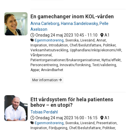
En gamechanger inom KOL-vården
Anna Carleborg
,
Hanna Sandelowsky
,
Pelle
Axelsson
Onsdag 24 maj 2023
10:45 - 11:10
A1
Egenmonitorering
, Svenska, Livesänd, Annat,
Inspiration, Introduktion, Chef/Beslutsfattare, Politiker,
Verksamhetsutveckling, Upphandlare/inköp/ekonomi/HR,
Vårdpersonal,
Patientorganisationer/Brukarorganisationer, Nytta/effekt,
Personcentrering, Innovativ/forskning, Test/validering,
Appar, Användbarhet
Mer information
Ett vårdsystem för hela patientens
behov – en utopi?
Tobias Perdahl
Onsdag 24 maj 2023
16:00 - 16:15
A1
Egenmonitorering
, Svenska, Livesänd, Presentation,
Inspiration, Fördjupning, Chef/Beslutsfattare, Politiker,