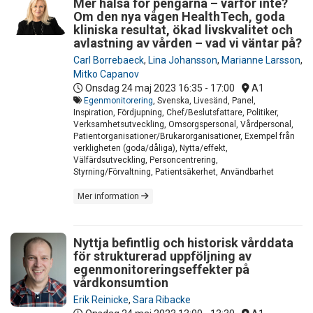
Mer hälsa för pengarna – varför inte?
Om den nya vågen HealthTech, goda
kliniska resultat, ökad livskvalitet och
avlastning av vården – vad vi väntar på?
Carl Borrebaeck
,
Lina Johansson
,
Marianne Larsson
,
Mitko Capanov
Onsdag 24 maj 2023
16:35 - 17:00
A1
Egenmonitorering
, Svenska, Livesänd, Panel,
Inspiration, Fördjupning, Chef/Beslutsfattare, Politiker,
Verksamhetsutveckling, Omsorgspersonal, Vårdpersonal,
Patientorganisationer/Brukarorganisationer, Exempel från
verkligheten (goda/dåliga), Nytta/effekt,
Välfärdsutveckling, Personcentrering,
Styrning/Förvaltning, Patientsäkerhet, Användbarhet
Mer information
Nyttja befintlig och historisk vårddata
för strukturerad uppföljning av
egenmonitoreringseffekter på
vårdkonsumtion
Erik Reinicke
,
Sara Ribacke