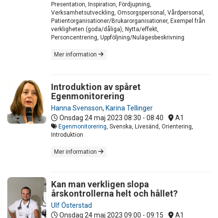
Presentation, Inspiration, Fördjupning,
Verksamhetsutveckling, Omsorgspersonal, Vårdpersonal,
Patientorganisationer/Brukarorganisationer, Exempel från
verkligheten (goda/dåliga), Nytta/effekt,
Personcentrering, Uppföljning/Nulägesbeskrivning
Mer information
Introduktion av spåret
Egenmonitorering
Hanna Svensson
,
Karina Tellinger
Onsdag 24 maj 2023
08:30 - 08:40
A1
Egenmonitorering
, Svenska, Livesänd, Orientering,
Introduktion
Mer information
Kan man verkligen slopa
årskontrollerna helt och hållet?
Ulf Österstad
Onsdag 24 maj 2023
09:00 - 09:15
A1