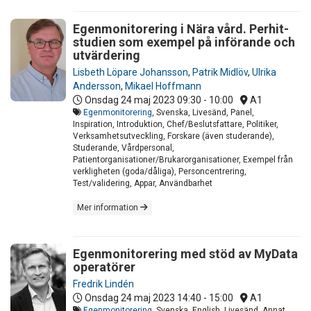
Egenmonitorering i Nära vård. Perhit-
studien som exempel på införande och
utvärdering
Lisbeth Löpare Johansson
,
Patrik Midlöv
,
Ulrika
Andersson
,
Mikael Hoffmann
Onsdag 24 maj 2023
09:30 - 10:00
A1
Egenmonitorering
, Svenska, Livesänd, Panel,
Inspiration, Introduktion, Chef/Beslutsfattare, Politiker,
Verksamhetsutveckling, Forskare (även studerande),
Studerande, Vårdpersonal,
Patientorganisationer/Brukarorganisationer, Exempel från
verkligheten (goda/dåliga), Personcentrering,
Test/validering, Appar, Användbarhet
Mer information
Egenmonitorering med stöd av MyData
operatörer
Fredrik Lindén
Onsdag 24 maj 2023
14:40 - 15:00
A1
Egenmonitorering
, Svenska, English, Livesänd, Annat,