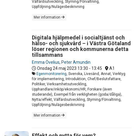
Välfärdsutveckling, Styrning/Förvaltning,
Uppföljning/Nulägesbeskrivning
Mer information
Digitala hjälpmedel i socialtjänst och
hälso- och sjukvård – i Västra Götaland
löser regionen och kommunerna detta
tillsammans
Emma Övelius
,
Peter Amundin
Onsdag 24 maj 2023
13:30 - 13:45
A1
Egenmonitorering
, Svenska, Livesänd, Annat, Verktyg
för implementering, Introduktion, Chef/Beslutsfattare,
Politiker, Verksamhetsutveckling,
Upphandlare/inköp/ekonomi/HR, Forskare (även
studerande), Exempel från verkligheten (goda/dåliga),
Nytta/effekt, Välfärdsutveckling, Styrning/Förvaltning,
Uppföljning/Nulägesbeskrivning
Mer information
Effekt och nytta för vem?