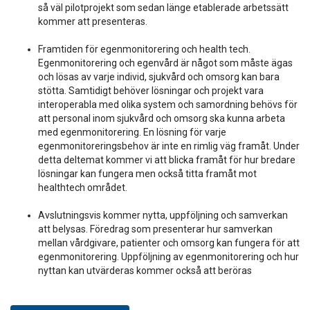
så väl pilotprojekt som sedan länge etablerade arbetssätt
kommer att presenteras.
Framtiden för egenmonitorering och health tech.
Egenmonitorering och egenvård är något som måste ägas
och lösas av varje individ, sjukvård och omsorg kan bara
stötta. Samtidigt behöver lösningar och projekt vara
interoperabla med olika system och samordning behövs för
att personal inom sjukvård och omsorg ska kunna arbeta
med egenmonitorering. En lösning för varje
egenmonitoreringsbehov är inte en rimlig väg framåt. Under
detta deltemat kommer vi att blicka framåt för hur bredare
lösningar kan fungera men också titta framåt mot
healthtech området.
Avslutningsvis kommer nytta, uppföljning och samverkan
att belysas. Föredrag som presenterar hur samverkan
mellan vårdgivare, patienter och omsorg kan fungera för att
egenmonitorering. Uppföljning av egenmonitorering och hur
nyttan kan utvärderas kommer också att beröras