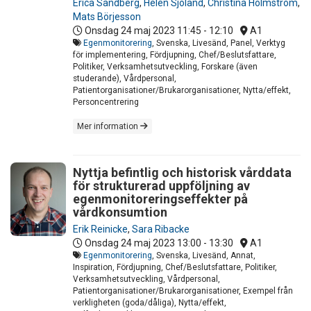
Erica Sandberg
,
Helen Sjöland
,
Christina Holmström
,
Mats Börjesson
Onsdag 24 maj 2023
11:45 - 12:10
A1
Egenmonitorering
, Svenska, Livesänd, Panel, Verktyg
för implementering, Fördjupning, Chef/Beslutsfattare,
Politiker, Verksamhetsutveckling, Forskare (även
studerande), Vårdpersonal,
Patientorganisationer/Brukarorganisationer, Nytta/effekt,
Personcentrering
Mer information
Nyttja befintlig och historisk vårddata
för strukturerad uppföljning av
egenmonitoreringseffekter på
vårdkonsumtion
Erik Reinicke
,
Sara Ribacke
Onsdag 24 maj 2023
13:00 - 13:30
A1
Egenmonitorering
, Svenska, Livesänd, Annat,
Inspiration, Fördjupning, Chef/Beslutsfattare, Politiker,
Verksamhetsutveckling, Vårdpersonal,
Patientorganisationer/Brukarorganisationer, Exempel från
verkligheten (goda/dåliga), Nytta/effekt,