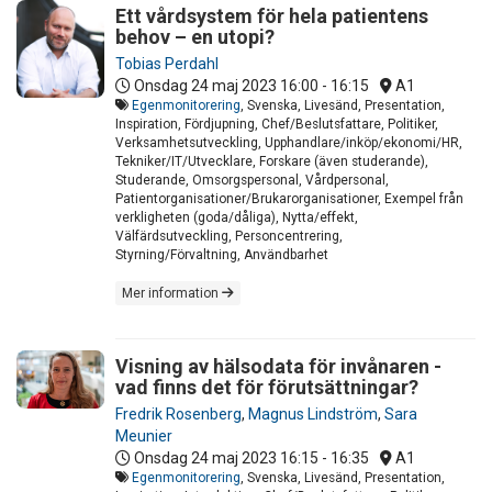
Ett vårdsystem för hela patientens
behov – en utopi?
Tobias Perdahl
Onsdag 24 maj 2023
16:00 - 16:15
A1
Egenmonitorering
, Svenska, Livesänd, Presentation,
Inspiration, Fördjupning, Chef/Beslutsfattare, Politiker,
Verksamhetsutveckling, Upphandlare/inköp/ekonomi/HR,
Tekniker/IT/Utvecklare, Forskare (även studerande),
Studerande, Omsorgspersonal, Vårdpersonal,
Patientorganisationer/Brukarorganisationer, Exempel från
verkligheten (goda/dåliga), Nytta/effekt,
Välfärdsutveckling, Personcentrering,
Styrning/Förvaltning, Användbarhet
Mer information
Visning av hälsodata för invånaren -
vad finns det för förutsättningar?
Fredrik Rosenberg
,
Magnus Lindström
,
Sara
Meunier
Onsdag 24 maj 2023
16:15 - 16:35
A1
Egenmonitorering
, Svenska, Livesänd, Presentation,