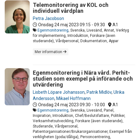
Telemonitorering av KOL och
individuell vårdplan
Petra Jacobson
Onsdag 24 maj 2023
09:15 - 09:30
A1
Egenmonitorering
, Svenska, Livesänd, Annat, Verktyg
för implementering, Introduktion, Forskare (även
studerande), Vårdpersonal, Dokumentation, Appar
Mer information
Egenmonitorering i Nära vård. Perhit-
studien som exempel på införande och
utvärdering
Lisbeth Löpare Johansson
,
Patrik Midlöv
,
Ulrika
Andersson
,
Mikael Hoffmann
Onsdag 24 maj 2023
09:30 - 10:00
A1
Egenmonitorering
, Svenska, Livesänd, Panel,
Inspiration, Introduktion, Chef/Beslutsfattare, Politiker,
Verksamhetsutveckling, Forskare (även studerande),
Studerande, Vårdpersonal,
Patientorganisationer/Brukarorganisationer, Exempel från
verkligheten (goda/dåliga), Personcentrering,