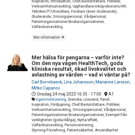
Inspiration, Introduktion, Chef/Beslutsfattare, Politiker,
Verksamhetsutveckling, Upphandlare/inköp/ekonomi/HR,
Tekniker/IT/Utvecklare, Forskare (även studerande),
Studerande, Omsorgspersonal, Vårdpersonal,
Patientorganisationer/Brukarorganisationer,
Välfärdsutveckling
Mer information
Mer hälsa för pengarna – varför inte?
Om den nya vågen HealthTech, goda
kliniska resultat, ökad livskvalitet och
avlastning av vården – vad vi väntar på?
Carl Borrebaeck
,
Lina Johansson
,
Marianne Larsson
,
Mitko Capanov
Onsdag 24 maj 2023
16:35 - 17:00
A1
Egenmonitorering
, Svenska, Livesänd, Panel,
Inspiration, Fördjupning, Chef/Beslutsfattare, Politiker,
Verksamhetsutveckling, Omsorgspersonal, Vårdpersonal,
Patientorganisationer/Brukarorganisationer, Exempel från
verkligheten (goda/dåliga), Nytta/effekt,
Välfärdsutveckling, Personcentrering,
Styrning/Förvaltning, Patientsäkerhet, Användbarhet