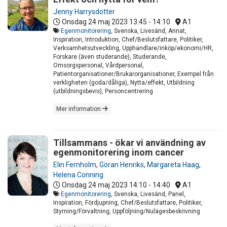
Jenny Harrysdotter
Onsdag 24 maj 2023
13:45 - 14:10
A1
Egenmonitorering
, Svenska, Livesänd, Annat,
Inspiration, Introduktion, Chef/Beslutsfattare, Politiker,
Verksamhetsutveckling, Upphandlare/inköp/ekonomi/HR,
Forskare (även studerande), Studerande,
Omsorgspersonal, Vårdpersonal,
Patientorganisationer/Brukarorganisationer, Exempel från
verkligheten (goda/dåliga), Nytta/effekt, Utbildning
(utbildningsbevis), Personcentrering
Mer information
Tillsammans - ökar vi användning av
egenmonitorering inom cancer
Elin Fernholm
,
Göran Henriks
,
Margareta Haag
,
Helena Conning
Onsdag 24 maj 2023
14:10 - 14:40
A1
Egenmonitorering
, Svenska, Livesänd, Panel,
Inspiration, Fördjupning, Chef/Beslutsfattare, Politiker,
Styrning/Förvaltning, Uppföljning/Nulägesbeskrivning