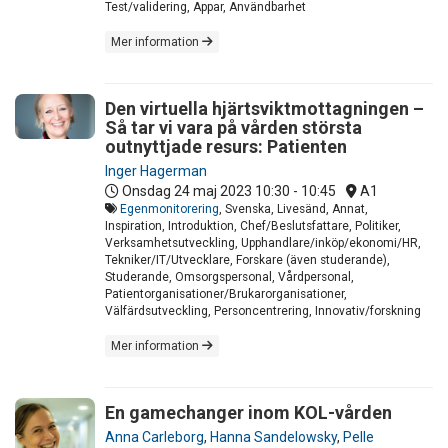
Test/validering, Appar, Användbarhet
Mer information
Den virtuella hjärtsviktmottagningen –
Så tar vi vara på vården största
outnyttjade resurs: Patienten
Inger Hagerman
Onsdag 24 maj 2023
10:30 - 10:45
A1
Egenmonitorering
, Svenska, Livesänd, Annat,
Inspiration, Introduktion, Chef/Beslutsfattare, Politiker,
Verksamhetsutveckling, Upphandlare/inköp/ekonomi/HR,
Tekniker/IT/Utvecklare, Forskare (även studerande),
Studerande, Omsorgspersonal, Vårdpersonal,
Patientorganisationer/Brukarorganisationer,
Välfärdsutveckling, Personcentrering, Innovativ/forskning
Mer information
En gamechanger inom KOL-vården
Anna Carleborg
,
Hanna Sandelowsky
,
Pelle