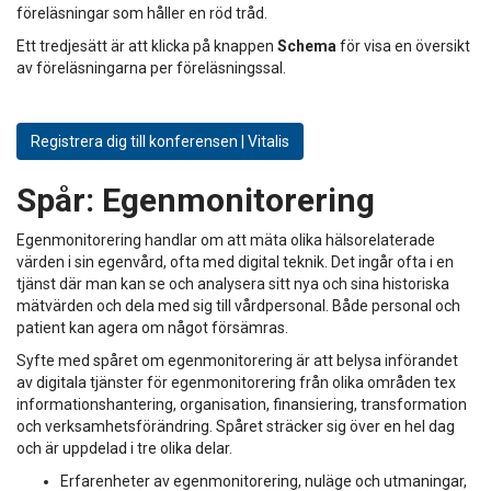
föreläsningar som håller en röd tråd.
Ett tredjesätt är att klicka på knappen
Schema
för visa en översikt
av föreläsningarna per föreläsningssal.
Registrera dig till konferensen | Vitalis
Spår:
Egenmonitorering
Egenmonitorering handlar om att mäta olika hälsorelaterade
värden i sin egenvård, ofta med digital teknik. Det ingår ofta i en
tjänst där man kan se och analysera sitt nya och sina historiska
mätvärden och dela med sig till vårdpersonal. Både personal och
patient kan agera om något försämras.
Syfte med spåret om egenmonitorering är att belysa införandet
av digitala tjänster för egenmonitorering från olika områden tex
informationshantering, organisation, finansiering, transformation
och verksamhetsförändring. Spåret sträcker sig över en hel dag
och är uppdelad i tre olika delar.
Erfarenheter av egenmonitorering, nuläge och utmaningar,