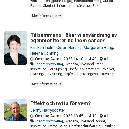
verkligheten (goda/dåliga), Personcentrering, Juridik,
Patientsäkerhet, Informationssäkerhet, Etik
Mer information
Tillsammans - ökar vi användning av
egenmonitorering inom cancer
Elin Fernholm
,
Göran Henriks
,
Margareta Haag
,
Helena Conning
Onsdag 24 maj 2023
14:10 - 14:40
A1
Egenmonitorering
, Svenska, Livesänd, Panel,
Inspiration, Fördjupning, Chef/Beslutsfattare, Politiker,
Styrning/Förvaltning, Uppföljning/Nulägesbeskrivning
Mer information
Effekt och nytta för vem?
Jenny Harrysdotter
Onsdag 24 maj 2023
13:45 - 14:10
A1
Egenmonitorering
, Svenska, Livesänd, Annat,
Inspiration, Introduktion, Chef/Beslutsfattare, Politiker,