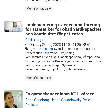
Patientsäkerhet, Användbarhet
Mer information
Implementering av egenmonitorering
för astmatiker för ökad vårdkapacitet
och kontinuitet för patienten
Cecilia Lago
Onsdag 24 maj 2023
11:10 - 11:25
A1
Egenmonitorering
, Svenska, Förinspelat + På plats,
Presentation, Inspiration, Fördjupning,
Verksamhetsutveckling, Omsorgspersonal, Vårdpersonal,
Patientorganisationer/Brukarorganisationer, Exempel från
verkligheten (goda/dåliga), Nytta/effekt,
Personcentrering, Uppföljning/Nulägesbeskrivning
Mer information
En gamechanger inom KOL-vården
Anna Carleborg
,
Hanna Sandelowsky
,
Pelle
Axelsson