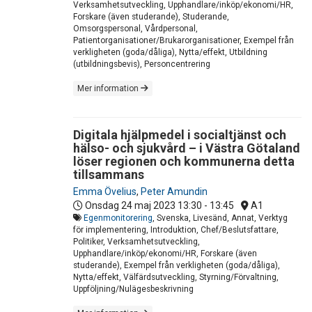
Verksamhetsutveckling, Upphandlare/inköp/ekonomi/HR,
Forskare (även studerande), Studerande,
Omsorgspersonal, Vårdpersonal,
Patientorganisationer/Brukarorganisationer, Exempel från
verkligheten (goda/dåliga), Nytta/effekt, Utbildning
(utbildningsbevis), Personcentrering
Mer information
Digitala hjälpmedel i socialtjänst och
hälso- och sjukvård – i Västra Götaland
löser regionen och kommunerna detta
tillsammans
Emma Övelius
,
Peter Amundin
Onsdag 24 maj 2023
13:30 - 13:45
A1
Egenmonitorering
, Svenska, Livesänd, Annat, Verktyg
för implementering, Introduktion, Chef/Beslutsfattare,
Politiker, Verksamhetsutveckling,
Upphandlare/inköp/ekonomi/HR, Forskare (även
studerande), Exempel från verkligheten (goda/dåliga),
Nytta/effekt, Välfärdsutveckling, Styrning/Förvaltning,
Uppföljning/Nulägesbeskrivning