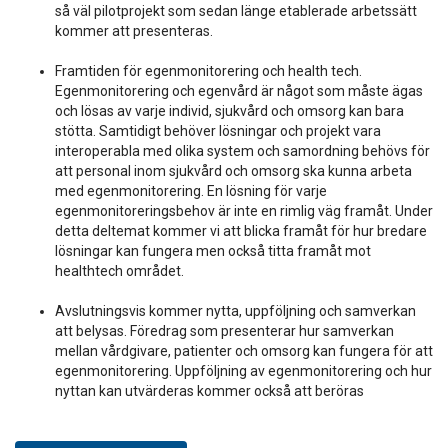
så väl pilotprojekt som sedan länge etablerade arbetssätt
kommer att presenteras.
Framtiden för egenmonitorering och health tech.
Egenmonitorering och egenvård är något som måste ägas
och lösas av varje individ, sjukvård och omsorg kan bara
stötta. Samtidigt behöver lösningar och projekt vara
interoperabla med olika system och samordning behövs för
att personal inom sjukvård och omsorg ska kunna arbeta
med egenmonitorering. En lösning för varje
egenmonitoreringsbehov är inte en rimlig väg framåt. Under
detta deltemat kommer vi att blicka framåt för hur bredare
lösningar kan fungera men också titta framåt mot
healthtech området.
Avslutningsvis kommer nytta, uppföljning och samverkan
att belysas. Föredrag som presenterar hur samverkan
mellan vårdgivare, patienter och omsorg kan fungera för att
egenmonitorering. Uppföljning av egenmonitorering och hur
nyttan kan utvärderas kommer också att beröras