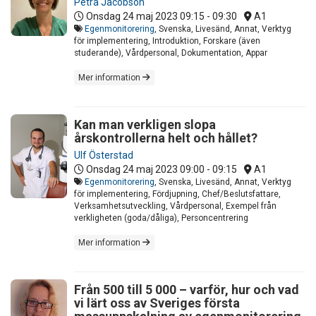
Petra Jacobson
Onsdag 24 maj 2023
09:15 - 09:30
A1
Egenmonitorering
, Svenska, Livesänd, Annat, Verktyg
för implementering, Introduktion, Forskare (även
studerande), Vårdpersonal, Dokumentation, Appar
Mer information
Kan man verkligen slopa
årskontrollerna helt och hållet?
Ulf Österstad
Onsdag 24 maj 2023
09:00 - 09:15
A1
Egenmonitorering
, Svenska, Livesänd, Annat, Verktyg
för implementering, Fördjupning, Chef/Beslutsfattare,
Verksamhetsutveckling, Vårdpersonal, Exempel från
verkligheten (goda/dåliga), Personcentrering
Mer information
Från 500 till 5 000 – varför, hur och vad
vi lärt oss av Sveriges första