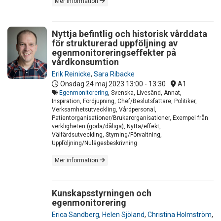
Mer information
Nyttja befintlig och historisk vårddata
för strukturerad uppföljning av
egenmonitoreringseffekter på
vårdkonsumtion
Erik Reinicke
,
Sara Ribacke
Onsdag 24 maj 2023
13:00 - 13:30
A1
Egenmonitorering
, Svenska, Livesänd, Annat,
Inspiration, Fördjupning, Chef/Beslutsfattare, Politiker,
Verksamhetsutveckling, Vårdpersonal,
Patientorganisationer/Brukarorganisationer, Exempel från
verkligheten (goda/dåliga), Nytta/effekt,
Välfärdsutveckling, Styrning/Förvaltning,
Uppföljning/Nulägesbeskrivning
Mer information
Kunskapsstyrningen och
egenmonitorering
Erica Sandberg
,
Helen Sjöland
,
Christina Holmström
,