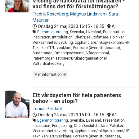
Visning av hälsodata för invånaren -
vad finns det för förutsättningar?
Fredrik Rosenberg
,
Magnus Lindström
,
Sara
Meunier
Onsdag 24 maj 2023
16:15 - 16:35
A1
Egenmonitorering
, Svenska, Livesänd, Presentation,
Inspiration, Introduktion, Chef/Beslutsfattare, Politiker,
Verksamhetsutveckling, Upphandlare/inköp/ekonomi/HR,
Tekniker/IT/Utvecklare, Forskare (även studerande),
Studerande, Omsorgspersonal, Vårdpersonal,
Patientorganisationer/Brukarorganisationer,
Välfärdsutveckling
Mer information
Ett vårdsystem för hela patientens
behov – en utopi?
Tobias Perdahl
Onsdag 24 maj 2023
16:00 - 16:15
A1
Egenmonitorering
, Svenska, Livesänd, Presentation,
Inspiration, Fördjupning, Chef/Beslutsfattare, Politiker,
Verksamhetsutveckling, Upphandlare/inköp/ekonomi/HR,
Tekniker/IT/Utvecklare, Forskare (även studerande),