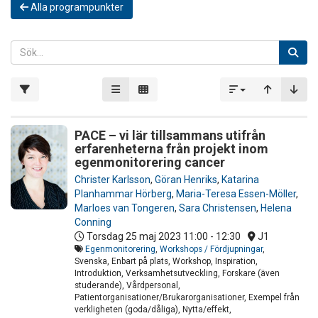
Alla programpunkter
PACE – vi lär tillsammans utifrån
erfarenheterna från projekt inom
egenmonitorering cancer
Christer Karlsson
,
Göran Henriks
,
Katarina
Planhammar Hörberg
,
Maria-Teresa Essen-Möller
,
Marloes van Tongeren
,
Sara Christensen
,
Helena
Conning
Torsdag 25 maj 2023
11:00 - 12:30
J1
Egenmonitorering
,
Workshops / Fördjupningar
,
Svenska, Enbart på plats, Workshop, Inspiration,
Introduktion, Verksamhetsutveckling, Forskare (även
studerande), Vårdpersonal,
Patientorganisationer/Brukarorganisationer, Exempel från
verkligheten (goda/dåliga), Nytta/effekt,