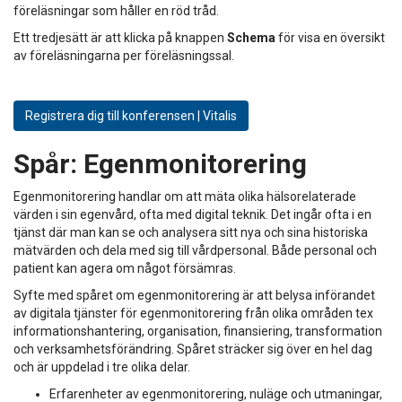
föreläsningar som håller en röd tråd.
Ett tredjesätt är att klicka på knappen
Schema
för visa en översikt
av föreläsningarna per föreläsningssal.
Registrera dig till konferensen | Vitalis
Spår:
Egenmonitorering
Egenmonitorering handlar om att mäta olika hälsorelaterade
värden i sin egenvård, ofta med digital teknik. Det ingår ofta i en
tjänst där man kan se och analysera sitt nya och sina historiska
mätvärden och dela med sig till vårdpersonal. Både personal och
patient kan agera om något försämras.
Syfte med spåret om egenmonitorering är att belysa införandet
av digitala tjänster för egenmonitorering från olika områden tex
informationshantering, organisation, finansiering, transformation
och verksamhetsförändring. Spåret sträcker sig över en hel dag
och är uppdelad i tre olika delar.
Erfarenheter av egenmonitorering, nuläge och utmaningar,