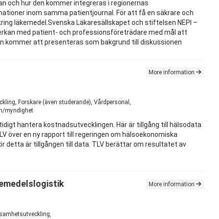
lan och hur den kommer integreras i regionernas
ationer inom samma patientjournal. För att få en säkrare och
 kring läkemedel.Svenska Läkaresällskapet och stiftelsen NEPI –
mverkan med patient- och professionsföreträdare med mål att
den kommer att presenteras som bakgrund till diskussionen
More information
ckling, Forskare (även studerande), Vårdpersonal,
ion/myndighet
digt hantera kostnadsutvecklingen. Här är tillgång till hälsodata
LV över en ny rapport till regeringen om hälsoekonomiska
detta är tillgången till data. TLV berättar om resultatet av
emedelslogistik
More information
ksamhetsutveckling,