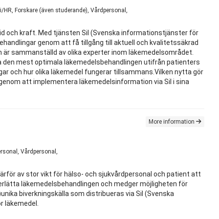
i/HR, Forskare (även studerande), Vårdpersonal,
id och kraft. Med tjänsten Sil (Svenska informationstjänster för
handlingar genom att få tillgång till aktuell och kvalitetssäkrad
m är sammanställd av olika experter inom läkemedelsområdet.
lja den mest optimala läkemedelsbehandlingen utifrån patienters
ingar och hur olika läkemedel fungerar tillsammans.Vilken nytta gör
å genom att implementera läkemedelsinformation via Sil i sina
More information
rsonal, Vårdpersonal,
rför av stor vikt för hälso- och sjukvårdpersonal och patient att
nderlätta läkemedelsbehandlingen och medger möjligheten för
)unika biverkningskälla som distribueras via Sil (Svenska
ör läkemedel.