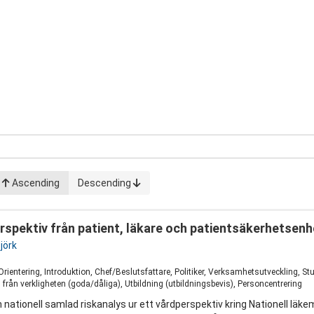
Ascending
Descending
rspektiv från patient, läkare och patientsäkerhetsenhe
jörk
1
Orientering, Introduktion, Chef/Beslutsfattare, Politiker, Verksamhetsutveckling,
från verkligheten (goda/dåliga), Utbildning (utbildningsbevis), Personcentrering
nationell samlad riskanalys ur ett vårdperspektiv kring Nationell läkem