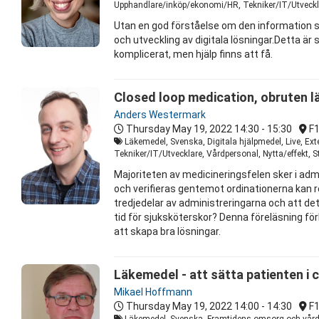
Upphandlare/inköp/ekonomi/HR, Tekniker/IT/Utvecklar
Utan en god förståelse om den information s
och utveckling av digitala lösningar.Detta ä
komplicerat, men hjälp finns att få.
Closed loop medication, obruten lä
Anders Westermark
Thursday May 19, 2022
14:30 - 15:30
F
Läkemedel, Svenska, Digitala hjälpmedel, Live, Ex
Tekniker/IT/Utvecklare, Vårdpersonal, Nytta/effekt, S
Majoriteten av medicineringsfelen sker i adm
och verifieras gentemot ordinationerna kan re
tredjedelar av administreringarna och att det
tid för sjuksköterskor? Denna föreläsning fö
att skapa bra lösningar.
Läkemedel - att sätta patienten i 
Mikael Hoffmann
Thursday May 19, 2022
14:00 - 14:30
F
Läkemedel, Svenska, Framtidens omsorg och vård, Li