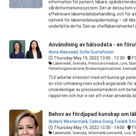
information för patient, läkare, sjuksköters
vårdinformationssystem. Det är dessutom väl
effektivare läkemedelsbehandling, och för at
nätverk för läkemedelsepidemiologi – vill ti
underlätta detta. Den av chefläkarnätverket
Användning av hälsodata - en förut
Anna Alassaad
,
Sofie Gustafsson
Thursday May 19, 2022
13:00 - 13:30
F
Läkemedel, Svenska, Precisionsmedicin, Live, Stand
Patientorganisationer/Brukarorganisationer, Exempel
TLV arbetar intensivt med att kunna ge patien
en stor utmaning men också avgörande för att
utvärderingar av precisionsmedicin och betal
rapporten och hur vi ser att vi kan använda dat
Behov av fördjupad kunskap om lä
Anders Westermark
,
Celina Sving
,
Fredrik St
Thursday May 19, 2022
13:30 - 14:00
F
Läkemedel, Svenska, Informatik/semantik, Live, S