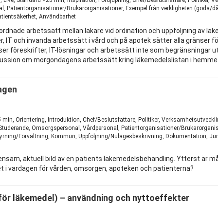
, Patientorganisationer/Brukarorganisationer, Exempel från verkligheten (goda/dålig
atientsäkerhet, Användbarhet
mordnade arbetssätt mellan läkare vid ordination och uppföljning av lä
rifter, IT och invanda arbetssätt i vård och på apotek sätter alla grä
ser föreskrifter, IT-lösningar och arbetssätt inte som begränsningar
skussion om morgondagens arbetssätt kring läkemedelslistan i hemmet
dagen
1
 min, Orientering, Introduktion, Chef/Beslutsfattare, Politiker, Verksamhetsutvec
 Studerande, Omsorgspersonal, Vårdpersonal, Patientorganisationer/Brukarorganisa
 Styrning/Förvaltning, Kommun, Uppföljning/Nulägesbeskrivning, Dokumentation, Jur
nsam, aktuell bild av en patients läkemedelsbehandling. Ytterst är m
t i vardagen för vården, omsorgen, apoteken och patienterna?
 för läkemedel) – användning och nyttoeffekter