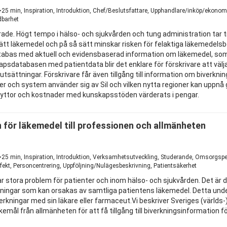
1
25 min, Inspiration, Introduktion, Chef/Beslutsfattare, Upphandlare/inköp/ekonom
dbarhet
rade. Högt tempo i hälso- och sjukvården och tung administration tar t
 rätt läkemedel och på så sätt minskar risken för felaktiga läkemedelsbe
tabas med aktuell och evidensbaserad information om läkemedel, so
apsdatabasen med patientdata blir det enklare för förskrivare att vä
utsättningar. Förskrivare får även tillgång till information om biverkn
ioner och system använder sig av Sil och vilken nytta regioner kan uppn
nyttor och kostnader med kunskapsstöden värderats i pengar.
 för läkemedel till professionen och allmänheten
1
>25 min, Inspiration, Introduktion, Verksamhetsutveckling, Studerande, Omsorgspe
fekt, Personcentrering, Uppföljning/Nulägesbeskrivning, Patientsäkerhet
 stora problem för patienter och inom hälso- och sjukvården. Det är dä
verkningar som kan orsakas av samtliga patientens läkemedel. Detta u
erkningar med sin läkare eller farmaceut.Vi beskriver Sveriges (världs-
mål från allmänheten för att få tillgång till biverkningsinformation f