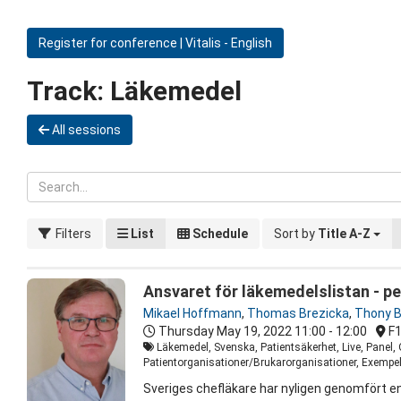
Register for conference | Vitalis - English
Track:
Läkemedel
All sessions
Filters
List
Schedule
Sort by
Title A-Z
Ansvaret för läkemedelslistan - pe
Mikael Hoffmann
,
Thomas Brezicka
,
Thony B
Thursday May 19, 2022
11:00 - 12:00
F
Läkemedel, Svenska, Patientsäkerhet, Live, Panel, 
Patientorganisationer/Brukarorganisationer, Exempel 
Sveriges chefläkare har nyligen genomfört en 