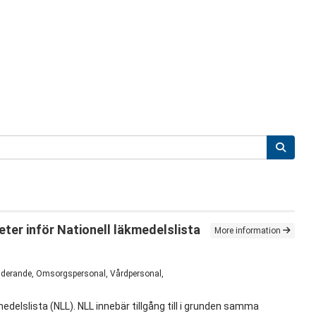
ter inför Nationell läkmedelslista
More information
 Studerande, Omsorgspersonal, Vårdpersonal,
edelslista (NLL). NLL innebär tillgång till i grunden samma