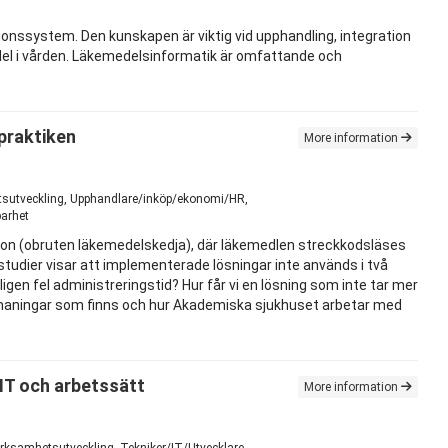
onssystem. Den kunskapen är viktig vid upphandling, integration
edel i vården. Läkemedelsinformatik är omfattande och
praktiken
More information
hetsutveckling, Upphandlare/inköp/ekonomi/HR,
barhet
ation (obruten läkemedelskedja), där läkemedlen streckkodsläses
studier visar att implementerade lösningar inte används i två
gen fel administreringstid? Hur får vi en lösning som inte tar mer
 utmaningar som finns och hur Akademiska sjukhuset arbetar med
 IT och arbetssätt
More information
erksamhetsutveckling, Tekniker/IT/Utvecklare,