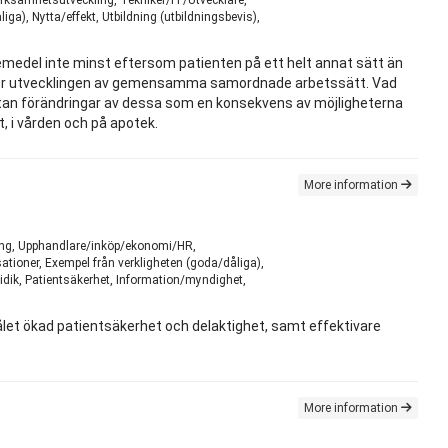
a), Nytta/effekt, Utbildning (utbildningsbevis),
kemedel inte minst eftersom patienten på ett helt annat sätt än
nser för utvecklingen av gemensamma samordnade arbetssätt. Vad
 utan förändringar av dessa som en konsekvens av möjligheterna
, i vården och på apotek.
More information
kling, Upphandlare/inköp/ekonomi/HR,
tioner, Exempel från verkligheten (goda/dåliga),
idik, Patientsäkerhet, Information/myndighet,
ålet ökad patientsäkerhet och delaktighet, samt effektivare
More information