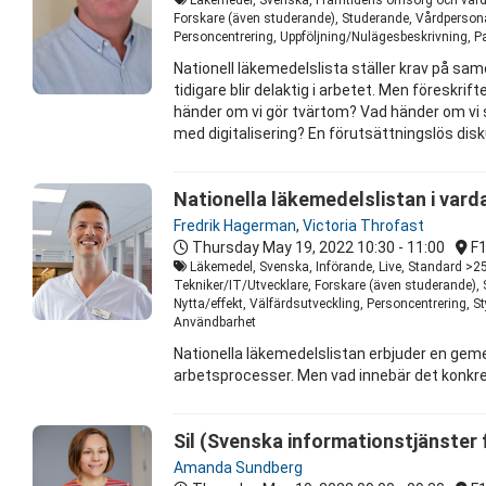
Forskare (även studerande), Studerande, Vårdpersonal
Personcentrering, Uppföljning/Nulägesbeskrivning, P
Nationell läkemedelslista ställer krav på sa
tidigare blir delaktig i arbetet. Men föresk
händer om vi gör tvärtom? Vad händer om vi 
med digitalisering? En förutsättningslös di
Nationella läkemedelslistan i var
Fredrik Hagerman
,
Victoria Throfast
Thursday May 19, 2022
10:30 - 11:00
F
Läkemedel, Svenska, Införande, Live, Standard >25
Tekniker/IT/Utvecklare, Forskare (även studerande),
Nytta/effekt, Välfärdsutveckling, Personcentrering,
Användbarhet
Nationella läkemedelslistan erbjuder en geme
arbetsprocesser. Men vad innebär det konkre
Sil (Svenska informationstjänster
Amanda Sundberg