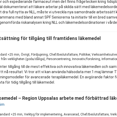
kor och expedierande farmaceut men det finns frågetecken kring tidsp
 dokumenterat att läkare arbetar på skilda sätt med läkemedelsordin
t dra full nytta av NLL, måste vi utveckla nya samordnade arbetssätt
llsammans med bland annat SPF Seniorerna ta initiativ till en bred sa
 genomförda riskanalysen kring NLL och läkemedelsordinationer i vår
sättning för tillgång till framtidens läkemedel
1
ard >25 min, Övrigt, Fördjupning, Chef/Beslutsfattare, Politiker, Verksamhetsutve
 från verkligheten (goda/dåliga), Personcentrering, Innovativ/forskning, Informat
ter tillgång till de mest effektiva och innovativa läkemedlen och samti
 nå resultat. Vi tror att vi kan använda hälsodata mer.1 maj lämnar T
ningsmodeller för avancerade terapiläkemedel. En avgörande faktor för 
a för tidig tillgång till läkemedel.
kemedel – Region Uppsalas arbete med förbättrad läk
röm
1
tandard >25 min, Verktyg för implementering, Avancerad, Chef/Beslutsfattare, Ver