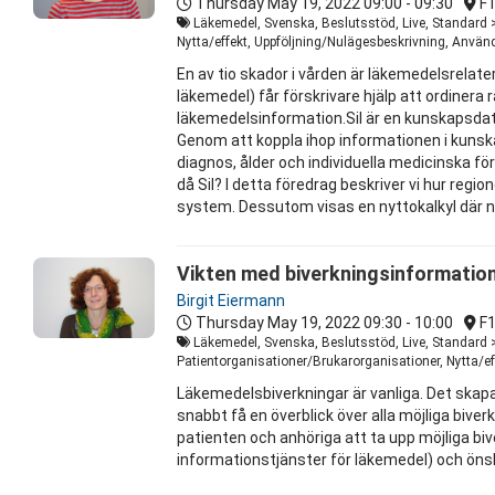
Thursday May 19, 2022
09:00 - 09:30
F
Läkemedel, Svenska, Beslutsstöd, Live, Standard >
Nytta/effekt, Uppföljning/Nulägesbeskrivning, Använ
En av tio skador i vården är läkemedelsrelate
läkemedel) får förskrivare hjälp att ordinera
läkemedelsinformation.Sil är en kunskapsda
Genom att koppla ihop informationen i kunsk
diagnos, ålder och individuella medicinska för
då Sil? I detta föredrag beskriver vi hur reg
system. Dessutom visas en nyttokalkyl där 
Vikten med biverkningsinformation
Birgit Eiermann
Thursday May 19, 2022
09:30 - 10:00
F
Läkemedel, Svenska, Beslutsstöd, Live, Standard 
Patientorganisationer/Brukarorganisationer, Nytta/ef
Läkemedelsbiverkningar är vanliga. Det skapar
snabbt få en överblick över alla möjliga bi
patienten och anhöriga att ta upp möjliga biv
informationstjänster för läkemedel) och önske