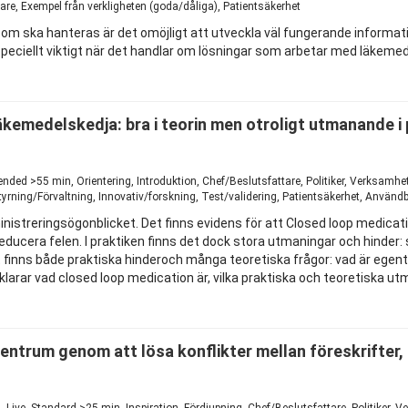
e, Exempel från verkligheten (goda/dåliga), Patientsäkerhet
om ska hanteras är det omöjligt att utveckla väl fungerande informati
r speciellt viktigt när det handlar om lösningar som arbetar med läkem
kemedelskedja: bra i teorin men otroligt utmanande i 
1
tended >55 min, Orientering, Introduktion, Chef/Beslutsfattare, Politiker, Verksam
tyrning/Förvaltning, Innovativ/forskning, Test/validering, Patientsäkerhet, Använd
inistreringsögonblicket. Det finns evidens för att Closed loop medic
ducera felen. I praktiken finns det dock stora utmaningar och hinder: 
 finns både praktiska hinderoch många teoretiska frågor: vad är egentli
rklarar vad closed loop medication är, vilka praktiska och teoretiska
centrum genom att lösa konflikter mellan föreskrifter,
1
ve, Standard >25 min, Inspiration, Fördjupning, Chef/Beslutsfattare, Politiker, V