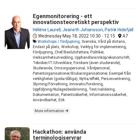
Egenmonitorering - ett
innovationsteoretiskt perspektiv
Hélène Laurell
,
Jeaneth Johansson
,
Patrik Hidefjäll
Wednesday May 18, 2022
10:30 - 12:15
A7
Workshops / fördjupning
, Svenska, Vård på distans,
Endast på plats, Workshop, Verktyg för implementering,
Fördjupning, Chef/Beslutsfattare, Politiker,
Verksamhetsutveckling, Upphandlare/inköp/ekonomi/HR,
Tekniker/IT/Utvecklare, Forskare (även studerande),
Studerande, Omsorgspersonal, Vårdpersonal,
Patientorganisationer/Brukarorganisationer, Exempel från
verkligheten (goda/dåliga), Nytta/effekt, Personcentrering,
Styrning/Förvaltning, Innovativ/forskning,
Uppföljning/Nulägesbeskrivning, Test/validering,
Dokumentation, Patientsäkerhet, Informationssäkerhet,
Användbarhet, Etik
More information
Hackathon: använda
terminologiservrar