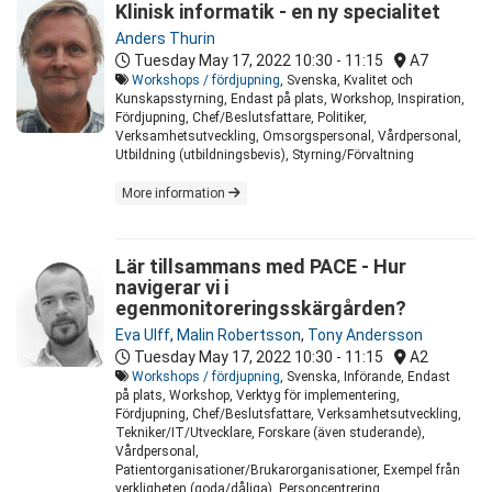
Klinisk informatik - en ny specialitet
Anders Thurin
Tuesday May 17, 2022
10:30 - 11:15
A7
Workshops / fördjupning
, Svenska, Kvalitet och
Kunskapsstyrning, Endast på plats, Workshop, Inspiration,
Fördjupning, Chef/Beslutsfattare, Politiker,
Verksamhetsutveckling, Omsorgspersonal, Vårdpersonal,
Utbildning (utbildningsbevis), Styrning/Förvaltning
More information
Lär tillsammans med PACE - Hur
navigerar vi i
egenmonitoreringsskärgården?
Eva Ulff
,
Malin Robertsson
,
Tony Andersson
Tuesday May 17, 2022
10:30 - 11:15
A2
Workshops / fördjupning
, Svenska, Införande, Endast
på plats, Workshop, Verktyg för implementering,
Fördjupning, Chef/Beslutsfattare, Verksamhetsutveckling,
Tekniker/IT/Utvecklare, Forskare (även studerande),
Vårdpersonal,
Patientorganisationer/Brukarorganisationer, Exempel från
verkligheten (goda/dåliga), Personcentrering,