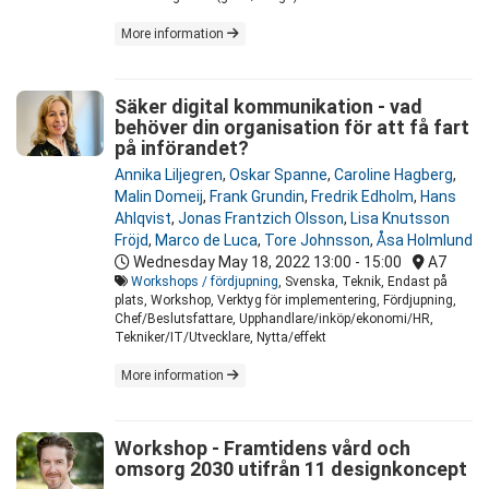
More information
Säker digital kommunikation - vad
behöver din organisation för att få fart
på införandet?
Annika Liljegren
,
Oskar Spanne
,
Caroline Hagberg
,
Malin Domeij
,
Frank Grundin
,
Fredrik Edholm
,
Hans
Ahlqvist
,
Jonas Frantzich Olsson
,
Lisa Knutsson
Fröjd
,
Marco de Luca
,
Tore Johnsson
,
Åsa Holmlund
Wednesday May 18, 2022
13:00 - 15:00
A7
Workshops / fördjupning
, Svenska, Teknik, Endast på
plats, Workshop, Verktyg för implementering, Fördjupning,
Chef/Beslutsfattare, Upphandlare/inköp/ekonomi/HR,
Tekniker/IT/Utvecklare, Nytta/effekt
More information
Workshop - Framtidens vård och
omsorg 2030 utifrån 11 designkoncept