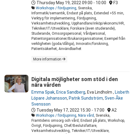
Thursday May 19, 2022
09:00 - 10:00
F3
Workshops / fördjupning
, Svenska,
Informatik/semantik, Endast på plats, Extended >55 min,
Verktyg för implementering, Fördjupning,
Verksamhetsutveckling, Upphandlare/inköp/ekonomi/HR,
Tekniker/IT/Utvecklare, Forskare (även studerande),
Studerande, Omsorgspersonal, Vårdpersonal,
Patientorganisationer/Brukarorganisationer, Exempel från
verkligheten (goda/dåliga), Innovativ/forskning,
Patientsäkerhet, Användbarhet
More information
Digitala möjligheter som stöd i den
nära vården
Emma Spak
,
Erica Sandberg
,
Eva Lindholm
,
Lisbeth
Löpare Johansson
,
Patrik Sundström
,
Sven-Åke
Svensson
Tuesday May 17, 2022
15:30 - 17:00
A2
Workshops / fördjupning
,
Nära vård
, Svenska,
Framtidens omsorg och vård, Endast på plats, Workshop,
Övrigt, Fördjupning, Chef/Beslutsfattare,
Verksamhetsutveckling, Tekniker/IT/Utvecklare,