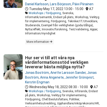
Daniel Karlsson
,
Lars Börjeson
,
Päivi Piirainen
Tuesday May 17, 2022
13:00 - 15:00
A7
Workshops / fördjupning
, Svenska,
Informatik/semantik, Endast på plats, Workshop, Verktyg
för implementering, Fördjupning, Tekniker/IT/Utvecklare,
Studerande, Exempel från verkligheten (goda/dåliga),
Nytta/effekt, Innovativ/forskning, Test/validering, Appar,
Information/myndighet
More information
Hur ser vi till att våra nya
vårdinformationsstöd verkligen
levererar bästa möjliga nytta?
Jonas Boström
,
Anette Larsson Sander
,
Jonas
Boström
,
Anna Angenete
,
Jennifer Grönqvist
,
Kerstin Engman
Wednesday May 18, 2022
08:30 - 10:00
A7
Workshops / fördjupning
, Svenska, Införande, Endast
på plats, Workshop, Verktyg för implementering,
Fördjupning, Chef/Beslutsfattare, Politiker,
Verksamhetsutveckling, Upphandlare/inköp/ekonomi/HR,