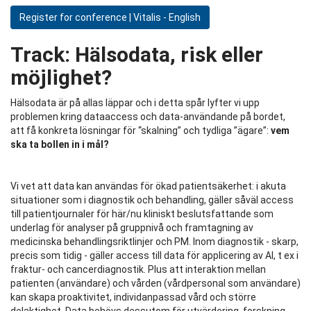
Register for conference | Vitalis - English
Track:
Hälsodata, risk eller
möjlighet?
Hälsodata är på allas läppar och i detta spår lyfter vi upp
problemen kring dataaccess och data-användande på bordet,
att få konkreta lösningar för “skalning” och tydliga ”ägare”:
vem
ska ta bollen in i mål?
Vi vet att data kan användas för ökad patientsäkerhet: i akuta
situationer som i diagnostik och behandling, gäller såväl access
till patientjournaler för här/nu kliniskt beslutsfattande som
underlag för analyser på gruppnivå och framtagning av
medicinska behandlingsriktlinjer och PM. Inom diagnostik - skarp,
precis som tidig - gäller access till data för applicering av AI, t ex i
fraktur- och cancerdiagnostik. Plus att interaktion mellan
patienten (användare) och vården (vårdpersonal som användare)
kan skapa proaktivitet, individanpassad vård och större