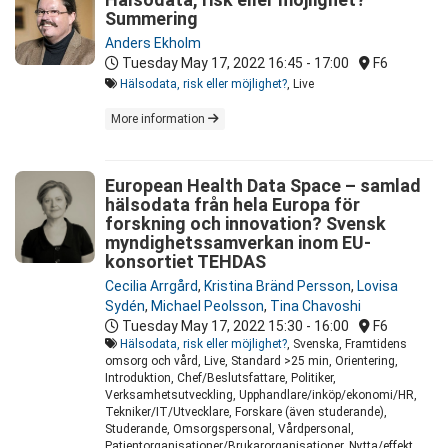
Summering
Anders Ekholm
Tuesday May 17, 2022
16:45 - 17:00
F6
Hälsodata, risk eller möjlighet?
, Live
More information
European Health Data Space – samlad
hälsodata från hela Europa för
forskning och innovation? Svensk
myndighetssamverkan inom EU-
konsortiet TEHDAS
Cecilia Arrgård
,
Kristina Bränd Persson
,
Lovisa
Sydén
,
Michael Peolsson
,
Tina Chavoshi
Tuesday May 17, 2022
15:30 - 16:00
F6
Hälsodata, risk eller möjlighet?
, Svenska, Framtidens
omsorg och vård, Live, Standard >25 min, Orientering,
Introduktion, Chef/Beslutsfattare, Politiker,
Verksamhetsutveckling, Upphandlare/inköp/ekonomi/HR,
Tekniker/IT/Utvecklare, Forskare (även studerande),
Studerande, Omsorgspersonal, Vårdpersonal,
Patientorganisationer/Brukarorganisationer, Nytta/effekt,