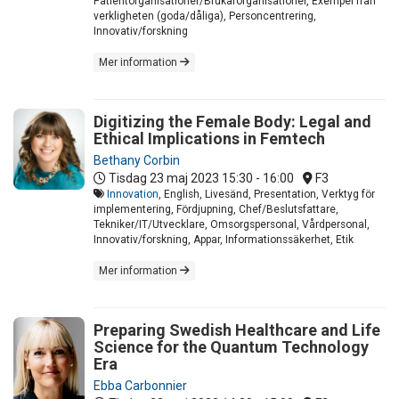
Patientorganisationer/Brukarorganisationer, Exempel från
verkligheten (goda/dåliga), Personcentrering,
Innovativ/forskning
Mer information
Digitizing the Female Body: Legal and
Ethical Implications in Femtech
Bethany Corbin
Tisdag 23 maj 2023
15:30 - 16:00
F3
Innovation
, English, Livesänd, Presentation, Verktyg för
implementering, Fördjupning, Chef/Beslutsfattare,
Tekniker/IT/Utvecklare, Omsorgspersonal, Vårdpersonal,
Innovativ/forskning, Appar, Informationssäkerhet, Etik
Mer information
Preparing Swedish Healthcare and Life
Science for the Quantum Technology
Era
Ebba Carbonnier