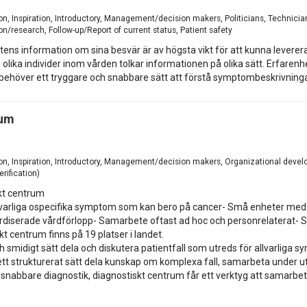
1
on, Inspiration, Introductory, Management/decision makers, Politicians, Technici
n/research, Follow-up/Report of current status, Patient safety
tens information om sina besvär är av högsta vikt för att kunna leverera 
ch olika individer inom vården tolkar informationen på olika sätt. Erfare
Vi behöver ett tryggare och snabbare sätt att förstå symptombeskrivningar
rum
1
on, Inspiration, Introductory, Management/decision makers, Organizational devel
rification)
skt centrum
lvarliga ospecifika symptom som kan bero på cancer- Små enheter med f
dardiserade vårdförlopp- Samarbete oftast ad hoc och personrelaterat- 
kt centrum finns på 19 platser i landet.
h smidigt sätt dela och diskutera patientfall som utreds för allvarliga 
å ett strukturerat sätt dela kunskap om komplexa fall, samarbeta under 
snabbare diagnostik, diagnostiskt centrum får ett verktyg att samarbet