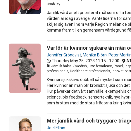
Usability
Jämlik vård är ett prioriterat mål som ofta fö
vården är idag i Sverige. Väntetiderna för sam
skiljer sig även
inom
varje Region mellan de ol
komma fram till en gemensam värdegrund för
Varför är kvinnor sjukare än män o
Jennifer Grönqvist
,
Monika Björn
,
Peter Marti
Thursday May 25, 2023
11:15 - 12:00
A
Jämlik hälsa, Swedish, Live broadcast, Panel, Ins
professionals, Healthcare professionals, Innovation
Kvinnor sjukskrivs dubbelt så mycket som mä
Fler kvinnor än män blir kroniskt sjuka och det
Hur påverkar det vårt samhälle, exempelvis om
science, bio feedback, sensorteknik, nya hybr
som brottas med de stora frågorna kring kvin
Mer jämlik vård och tryggare triag
Joel Ellbin