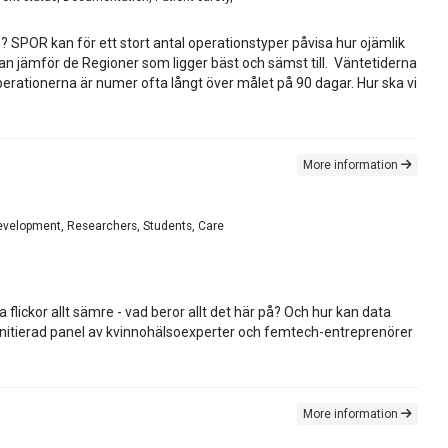
d
? SPOR kan för ett stort antal operationstyper påvisa hur ojämlik
man jämför de Regioner som ligger bäst och sämst till. Väntetiderna
perationerna är numer ofta långt över målet på 90 dagar. Hur ska vi
More information
development, Researchers, Students, Care
ickor allt sämre - vad beror allt det här på? Och hur kan data
n initierad panel av kvinnohälsoexperter och femtech-entreprenörer
More information