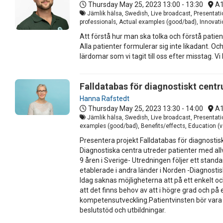
Thursday May 25, 2023
13:00 - 13:30
A
Jämlik hälsa, Swedish, Live broadcast, Presentati
professionals, Actual examples (good/bad), Innovatio
Att förstå hur man ska tolka och förstå patien
Alla patienter formulerar sig inte likadant. O
lärdomar som vi tagit till oss efter misstag. 
Falldatabas för diagnostiskt cent
Hanna Rafstedt
Thursday May 25, 2023
13:30 - 14:00
A
Jämlik hälsa, Swedish, Live broadcast, Presentati
examples (good/bad), Benefits/effects, Education (ve
Presentera projekt Falldatabas för diagnosti
Diagnostiska centra utreder patienter med al
9 åren i Sverige- Utredningen följer ett stan
etablerade i andra länder i Norden -Diagnostis
Idag saknas möjligheterna att på ett enkelt oc
att det finns behov av att i högre grad och p
kompetensutveckling.Patientvinsten bör vara 
beslutstöd och utbildningar.