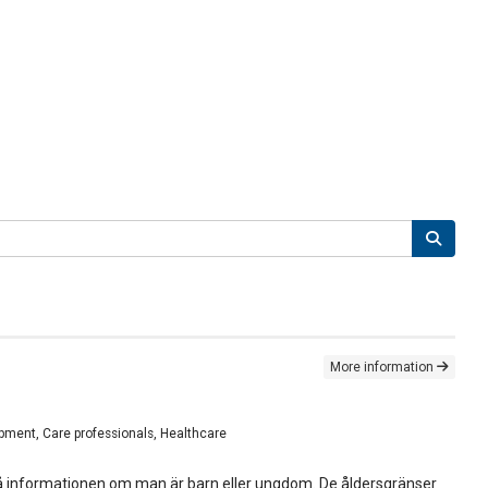
More information
opment, Care professionals, Healthcare
stå informationen om man är barn eller ungdom. De åldersgränser