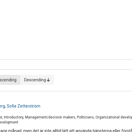
scending
Descending
erg
,
Sofie Zetterström
1
er, Introductory, Management/decision makers, Politicians, Organizational devel
development
je månad, men det är inte alltid lätt att använda tjänsterna eller för