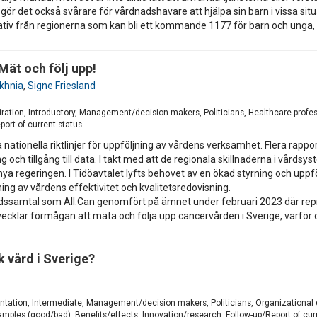
ör det också svårare för vårdnadshavare att hjälpa sin barn i vissa situat
iativ från regionerna som kan bli ett kommande 1177 för barn och unga,
Mät och följ upp!
khnia
,
Signe Friesland
1
iration, Introductory, Management/decision makers, Politicians, Healthcare profes
ort of current status
ra nationella riktlinjer för uppföljning av vårdens verksamhet. Flera rap
 och tillgång till data. I takt med att de regionala skillnaderna i vårdsys
ya regeringen. I Tidöavtalet lyfts behovet av en ökad styrning och uppföl
ng av vårdens effektivitet och kvalitetsredovisning.
rdssamtal som All.Can genomfört på ämnet under februari 2023 där repr
tvecklar förmågan att mäta och följa upp cancervården i Sverige, varför 
k vård i Sverige?
1
ientation, Intermediate, Management/decision makers, Politicians, Organizationa
amples (good/bad), Benefits/effects, Innovation/research, Follow-up/Report of cur