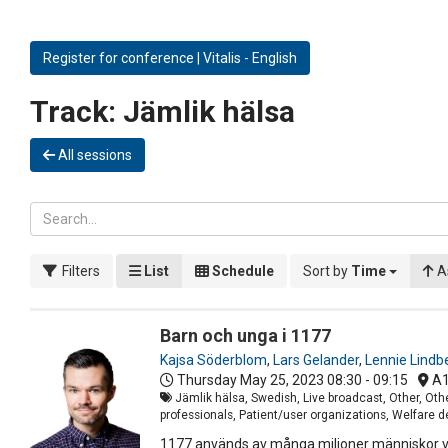
Register for conference | Vitalis - English
Track:
Jämlik hälsa
All sessions
Filters
List
Schedule
Sort by
Time
A
Barn och unga i 1177
Kajsa Söderblom
,
Lars Gelander
,
Lennie Lindb
Thursday May 25, 2023
08:30 - 09:15
A
Jämlik hälsa, Swedish, Live broadcast, Other, Oth
professionals, Patient/user organizations, Welfare 
1177 används av många miljoner människor var