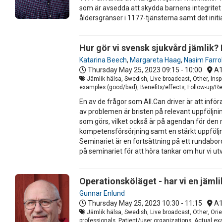
som är avsedda att skydda barnens integritet g
åldersgränser i 1177-tjänsterna samt det init
Hur gör vi svensk sjukvård jämlik? 
Katarina Beech
,
Margareta Haag
,
Nasim Farro
Thursday May 25, 2023
09:15 - 10:00
A
Jämlik hälsa, Swedish, Live broadcast, Other, Insp
examples (good/bad), Benefits/effects, Follow-up/Rep
En av de frågor som All.Can driver är att infö
av problemen är bristen på relevant uppföljning
som görs, vilket också är på agendan för den n
kompetensförsörjning samt en stärkt uppföljni
Seminariet är en fortsättning på ett rundabo
på seminariet för att höra tankar om hur vi u
Operationsköläget - har vi en jämli
Gunnar Enlund
Thursday May 25, 2023
10:30 - 11:15
A
Jämlik hälsa, Swedish, Live broadcast, Other, Or
professionals, Patient/user organizations, Actual ex