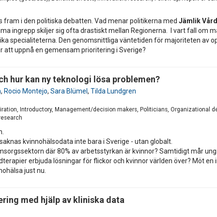
rs fram i den politiska debatten. Vad menar politikerna med
Jämlik Vår
ma ingrepp skiljer sig ofta drastiskt mellan Regionerna. I vart fall om 
ika specialiteterna. Den genomsnittliga väntetiden för majoriteten av o
 att uppnå en gemensam prioritering i Sverige?
ch hur kan ny teknologi lösa problemen?
n
,
Rocio Montejo
,
Sara Blümel
,
Tilda Lundgren
1
piration, Introductory, Management/decision makers, Politicians, Organizational 
/research
n.
 saknas kvinnohälsodata inte bara i Sverige - utan globalt.
sorgssektorn där 80% av arbetsstyrkan är kvinnor? Samtidigt mår unga fl
idterapier erbjuda lösningar för flickor och kvinnor världen över? Möt e
nohälsa just nu.
ering med hjälp av kliniska data