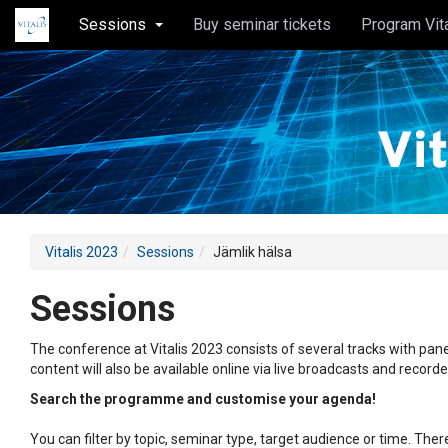
Sessions
Buy seminar tickets
Program Vit
Vitalis 2023
Sessions
Jämlik hälsa
Sessions
The conference at Vitalis 2023 consists of several tracks with pane
content will also be available online via live broadcasts and record
Search the programme and customise your agenda!
You can filter by topic, seminar type, target audience or time. Th