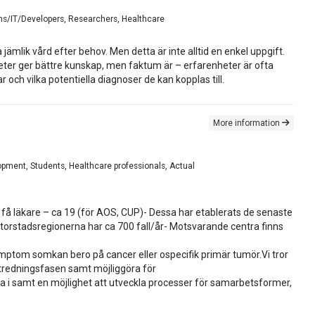
ans/IT/Developers, Researchers, Healthcare
jämlik vård efter behov. Men detta är inte alltid en enkel uppgift.
nheter ger bättre kunskap, men faktum är – erfarenheter är ofta
 och vilka potentiella diagnoser de kan kopplas till.
More information
opment, Students, Healthcare professionals, Actual
å läkare – ca 19 (för AOS, CUP)- Dessa har etablerats de senaste
Storstadsregionerna har ca 700 fall/år- Motsvarande centra finns
symptom somkan bero på cancer eller ospecifik primär tumör.Vi tror
utredningsfasen samt möjliggöra för
a i samt en möjlighet att utveckla processer för samarbetsformer,