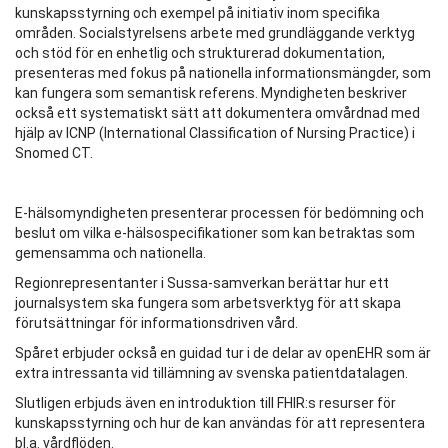
kunskapsstyrning och exempel på initiativ inom specifika
områden. Socialstyrelsens arbete med grundläggande verktyg
och stöd för en enhetlig och strukturerad dokumentation,
presenteras med fokus på nationella informationsmängder, som
kan fungera som semantisk referens. Myndigheten beskriver
också ett systematiskt sätt att dokumentera omvårdnad med
hjälp av ICNP (International Classification of Nursing Practice) i
Snomed CT.
E-hälsomyndigheten presenterar processen för bedömning och
beslut om vilka e-hälsospecifikationer som kan betraktas som
gemensamma och nationella.
Regionrepresentanter i Sussa-samverkan berättar hur ett
journalsystem ska fungera som arbetsverktyg för att skapa
förutsättningar för informationsdriven vård.
Spåret erbjuder också en guidad tur i de delar av openEHR som är
extra intressanta vid tillämning av svenska patientdatalagen.
Slutligen erbjuds även en introduktion till FHIR:s resurser för
kunskapsstyrning och hur de kan användas för att representera
bl.a. vårdflöden.