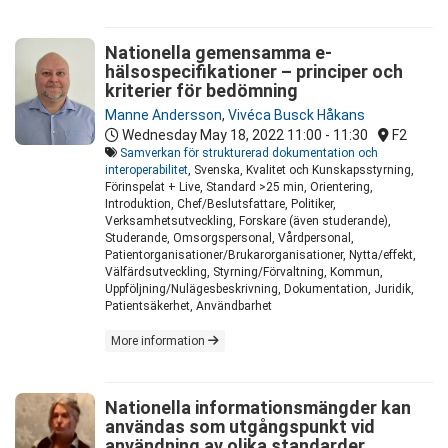
Nationella gemensamma e-
hälsospecifikationer – principer och
kriterier för bedömning
Manne Andersson
,
Vivéca Busck Håkans
Wednesday May 18, 2022
11:00 - 11:30
F2
Samverkan för strukturerad dokumentation och
interoperabilitet
, Svenska, Kvalitet och Kunskapsstyrning,
Förinspelat + Live, Standard >25 min, Orientering,
Introduktion, Chef/Beslutsfattare, Politiker,
Verksamhetsutveckling, Forskare (även studerande),
Studerande, Omsorgspersonal, Vårdpersonal,
Patientorganisationer/Brukarorganisationer, Nytta/effekt,
Välfärdsutveckling, Styrning/Förvaltning, Kommun,
Uppföljning/Nulägesbeskrivning, Dokumentation, Juridik,
Patientsäkerhet, Användbarhet
More information
Nationella informationsmängder kan
användas som utgångspunkt vid
användning av olika standarder