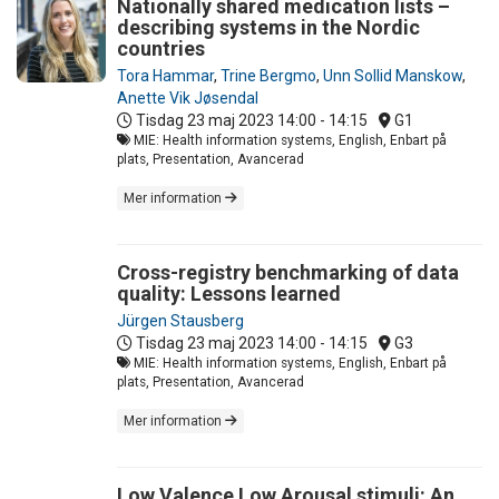
Nationally shared medication lists –
describing systems in the Nordic
countries
Tora Hammar
,
Trine Bergmo
,
Unn Sollid Manskow
,
Anette Vik Jøsendal
Tisdag 23 maj 2023
14:00 - 14:15
G1
MIE: Health information systems, English, Enbart på
plats, Presentation, Avancerad
Mer information
Cross-registry benchmarking of data
quality: Lessons learned
Jürgen Stausberg
Tisdag 23 maj 2023
14:00 - 14:15
G3
MIE: Health information systems, English, Enbart på
plats, Presentation, Avancerad
Mer information
Low Valence Low Arousal stimuli: An