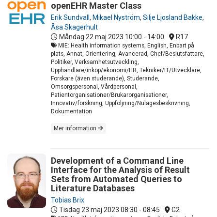
openEHR Master Class
Erik Sundvall
,
Mikael Nyström
,
Silje Ljosland Bakke
,
Åsa Skagerhult
Måndag 22 maj 2023
10:00 - 14:00
R17
MIE: Health information systems, English, Enbart på
plats, Annat, Orientering, Avancerad, Chef/Beslutsfattare,
Politiker, Verksamhetsutveckling,
Upphandlare/inköp/ekonomi/HR, Tekniker/IT/Utvecklare,
Forskare (även studerande), Studerande,
Omsorgspersonal, Vårdpersonal,
Patientorganisationer/Brukarorganisationer,
Innovativ/forskning, Uppföljning/Nulägesbeskrivning,
Dokumentation
Mer information
Development of a Command Line
Interface for the Analysis of Result
Sets from Automated Queries to
Literature Databases
Tobias Brix
Tisdag 23 maj 2023
08:30 - 08:45
G2