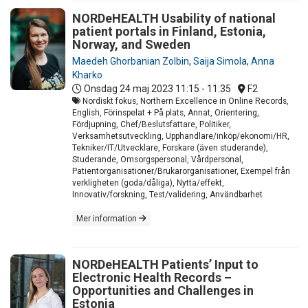
NORDeHEALTH Usability of national
patient portals in Finland, Estonia,
Norway, and Sweden
Maedeh Ghorbanian Zolbin
,
Saija Simola
,
Anna
Kharko
Onsdag 24 maj 2023
11:15 - 11:35
F2
Nordiskt fokus, Northern Excellence in Online Records,
English, Förinspelat + På plats, Annat, Orientering,
Fördjupning, Chef/Beslutsfattare, Politiker,
Verksamhetsutveckling, Upphandlare/inköp/ekonomi/HR,
Tekniker/IT/Utvecklare, Forskare (även studerande),
Studerande, Omsorgspersonal, Vårdpersonal,
Patientorganisationer/Brukarorganisationer, Exempel från
verkligheten (goda/dåliga), Nytta/effekt,
Innovativ/forskning, Test/validering, Användbarhet
Mer information
NORDeHEALTH Patients’ Input to
Electronic Health Records –
Opportunities and Challenges in
Estonia