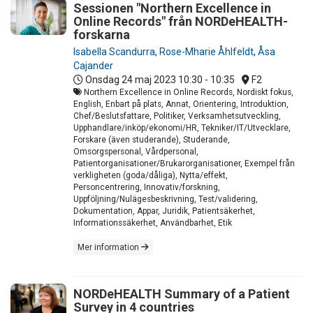
Sessionen "Northern Excellence in
Online Records" från NORDeHEALTH-
forskarna
Isabella Scandurra
,
Rose-Mharie Åhlfeldt
,
Åsa
Cajander
Onsdag 24 maj 2023
10:30 - 10:35
F2
Northern Excellence in Online Records, Nordiskt fokus,
English, Enbart på plats, Annat, Orientering, Introduktion,
Chef/Beslutsfattare, Politiker, Verksamhetsutveckling,
Upphandlare/inköp/ekonomi/HR, Tekniker/IT/Utvecklare,
Forskare (även studerande), Studerande,
Omsorgspersonal, Vårdpersonal,
Patientorganisationer/Brukarorganisationer, Exempel från
verkligheten (goda/dåliga), Nytta/effekt,
Personcentrering, Innovativ/forskning,
Uppföljning/Nulägesbeskrivning, Test/validering,
Dokumentation, Appar, Juridik, Patientsäkerhet,
Informationssäkerhet, Användbarhet, Etik
Mer information
NORDeHEALTH Summary of a Patient
Survey in 4 countries