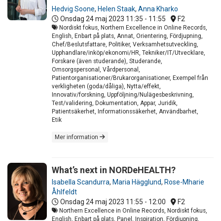
Hedvig Soone
,
Helen Staak
,
Anna Kharko
Onsdag 24 maj 2023
11:35 - 11:55
F2
Nordiskt fokus, Northern Excellence in Online Records,
English, Enbart på plats, Annat, Orientering, Fördjupning,
Chef/Beslutsfattare, Politiker, Verksamhetsutveckling,
Upphandlare/inköp/ekonomi/HR, Tekniker/IT/Utvecklare,
Forskare (även studerande), Studerande,
Omsorgspersonal, Vårdpersonal,
Patientorganisationer/Brukarorganisationer, Exempel från
verkligheten (goda/dåliga), Nytta/effekt,
Innovativ/forskning, Uppföljning/Nulägesbeskrivning,
Test/validering, Dokumentation, Appar, Juridik,
Patientsäkerhet, Informationssäkerhet, Användbarhet,
Etik
Mer information
What’s next in NORDeHEALTH?
Isabella Scandurra
,
Maria Hägglund
,
Rose-Mharie
Åhlfeldt
Onsdag 24 maj 2023
11:55 - 12:00
F2
Northern Excellence in Online Records, Nordiskt fokus,
English, Enbart på plats, Panel, Inspiration, Fördjupning,