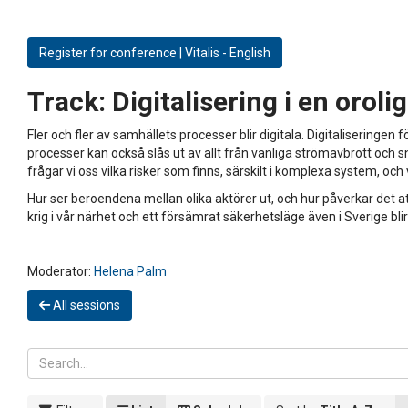
Register for conference | Vitalis - English
Track:
Digitalisering i en orolig
Fler och fler av samhällets processer blir digitala. Digitalisering
processer kan också slås ut av allt från vanliga strömavbrott och s
frågar vi oss vilka risker som finns, särskilt i komplexa system, o
Hur ser beroendena mellan olika aktörer ut, och hur påverkar det 
krig i vår närhet och ett försämrat säkerhetsläge även i Sverige blir
Moderator:
Helena Palm
All sessions