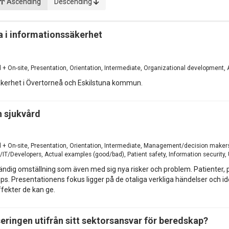
Ascending
Descending
a i informationssäkerhet
d + On-site, Presentation, Orientation, Intermediate, Organizational development,
kerhet i Övertorneå och Eskilstuna kommun.
h sjukvård
d + On-site, Presentation, Orientation, Intermediate, Management/decision makers
/Developers, Actual examples (good/bad), Patient safety, Information security, U
dvändig omställning som även med sig nya risker och problem. Patienter, 
rips. Presentationens fokus ligger på de otaliga verkliga händelser och
fekter de kan ge.
seringen utifrån sitt sektorsansvar för beredskap?