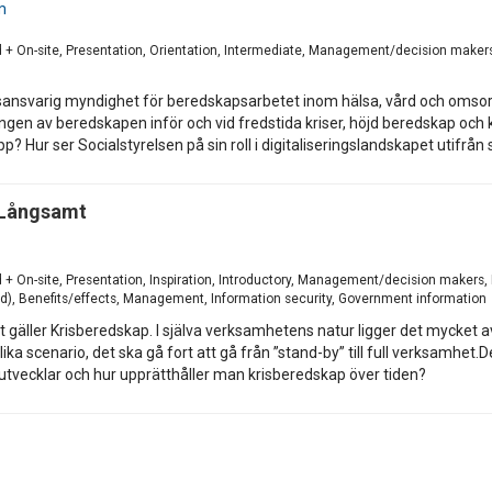
m
d + On-site, Presentation, Orientation, Intermediate, Management/decision makers
sansvarig myndighet för beredskapsarbetet inom hälsa, vård och omsorg.
gen av beredskapen inför och vid fredstida kriser, höjd beredskap och kri
? Hur ser Socialstyrelsen på sin roll i digitaliseringslandskapet utifrån
 Långsamt
d + On-site, Presentation, Inspiration, Introductory, Management/decision makers,
d), Benefits/effects, Management, Information security, Government information
t gäller Krisberedskap. I själva verksamhetens natur ligger det mycket 
ka scenario, det ska gå fort att gå från ”stand-by” till full verksamhet.D
utvecklar och hur upprätthåller man krisberedskap över tiden?