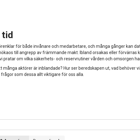
 tid
en förenklar för både invånare och medarbetare, och många gånger kan dat
nökaos till angrepp av främmande makt. Ibland orsakas eller förvärras kr
ch vi pratar om vilka säkerhets- och reservrutiner vården och omsorgen ha
att många aktörer är inblandade? Hur ser beredskapen ut, vad behöver vi
 frågor som dessa allt viktigare för oss alla.