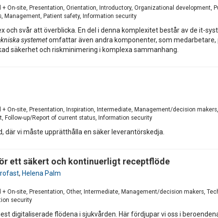
d + On-site, Presentation, Orientation, Introductory, Organizational development
, Management, Patient safety, Information security
lex och svår att överblicka. En del i denna komplexitet består av de it-
ekniska systemet
omfattar även andra komponenter, som medarbetare, pati
l ökad säkerhet och riskminimering i komplexa sammanhang.
d + On-site, Presentation, Inspiration, Intermediate, Management/decision makers,
Follow-up/Report of current status, Information security
, där vi måste upprätthålla en säker leverantörskedja.
 ett säkert och kontinuerligt receptflöde
hrofast
,
Helena Palm
d + On-site, Presentation, Other, Intermediate, Management/decision makers, Tec
ion security
st digitaliserade flödena i sjukvården. Här fördjupar vi oss i beroende