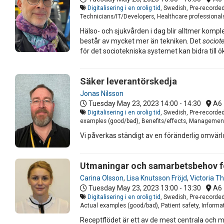
Digitalisering i en orolig tid
, Swedish, Pre-recorde
Technicians/IT/Developers, Healthcare professionals
Hälso- och sjukvården i dag blir alltmer komp
består av mycket mer än tekniken. Det
sociot
för det sociotekniska systemet kan bidra til
Säker leverantörskedja
Jonas Nilsson
Tuesday May 23, 2023
14:00 - 14:30
A6
Digitalisering i en orolig tid
, Swedish, Pre-recorde
examples (good/bad), Benefits/effects, Management, 
Vi påverkas ständigt av en föränderlig omvärld
Utmaningar och samarbetsbehov för
Carina Olsson
,
Lisa Knutsson Fröjd
,
Victoria T
Tuesday May 23, 2023
13:00 - 13:30
A6
Digitalisering i en orolig tid
, Swedish, Pre-recorde
Actual examples (good/bad), Patient safety, Informat
Receptflödet är ett av de mest centrala och me