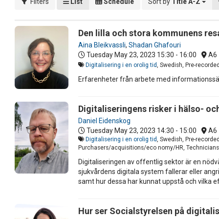
Filters
List
Schedule
Sort by
Title A-Z
Den lilla och stora kommunens res
Aina Bleikvassli
,
Shadan Ghafouri
Tuesday May 23, 2023
15:30 - 16:00
A6
Digitalisering i en orolig tid
, Swedish, Pre-recorde
Erfarenheter från arbete med informationssä
Digitaliseringens risker i hälso- oc
Daniel Eidenskog
Tuesday May 23, 2023
14:30 - 15:00
A6
Digitalisering i en orolig tid
, Swedish, Pre-recorde
Purchasers/acquisitions/eco nomy/HR, Technicians/IT
Digitaliseringen av offentlig sektor är en nö
sjukvårdens digitala system fallerar eller ang
samt hur dessa har kunnat uppstå och vilka ef
Hur ser Socialstyrelsen på digitali