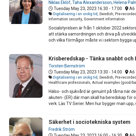
Niklas Eklöf
,
Taha Alexandersson
,
Helena Pal
Tuesday May 23, 2023
16:30 - 17:00
A6
Digitalisering i en orolig tid
, Swedish, Pre-recorde
Information security, Government information
Socialstyrelsen är från 1 oktober 2022 sektor
att stärka samordningen och driva på utvecklin
och vilka förmågor måste vi i sektorn bygga upp
Krisberedskap - Tänka snabbt och
Torsten Bernström
Tuesday May 23, 2023
13:30 - 14:00
A6
Digitalisering i en orolig tid
, Swedish, Pre-recorde
Healthcare professionals, Actual examples (good/ba
Hälso- och sjukvård är genuint på tårna när de
akuten- (ER) där man skall ha beredskap för oli
verk. Läs TV Serier. Men hur bygger man upp, 
Säkerhet i sociotekniska system
Fredrik Ström
Tuesday May 23, 2023
16:00 - 16:30
A6