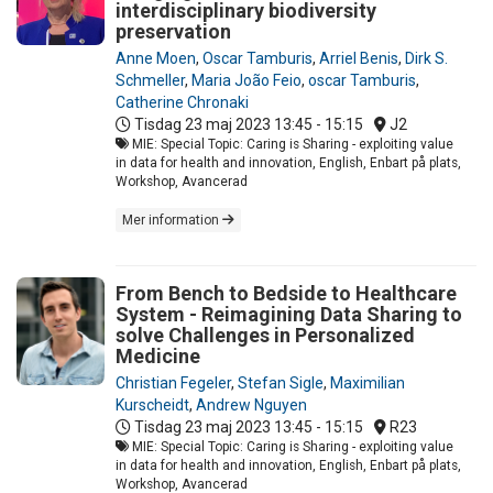
interdisciplinary biodiversity
preservation
Anne Moen
,
Oscar Tamburis
,
Arriel Benis
,
Dirk S.
Schmeller
,
Maria João Feio
,
oscar Tamburis
,
Catherine Chronaki
Tisdag 23 maj 2023
13:45 - 15:15
J2
MIE: Special Topic: Caring is Sharing - exploiting value
in data for health and innovation, English, Enbart på plats,
Workshop, Avancerad
Mer information
From Bench to Bedside to Healthcare
System - Reimagining Data Sharing to
solve Challenges in Personalized
Medicine
Christian Fegeler
,
Stefan Sigle
,
Maximilian
Kurscheidt
,
Andrew Nguyen
Tisdag 23 maj 2023
13:45 - 15:15
R23
MIE: Special Topic: Caring is Sharing - exploiting value
in data for health and innovation, English, Enbart på plats,
Workshop, Avancerad