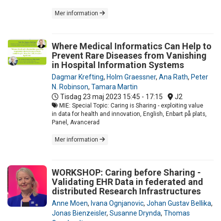
Mer information
Where Medical Informatics Can Help to
Prevent Rare Diseases from Vanishing
in Hospital Information Systems
Dagmar Krefting
,
Holm Graessner
,
Ana Rath
,
Peter
N. Robinson
,
Tamara Martin
Tisdag 23 maj 2023
15:45 - 17:15
J2
MIE: Special Topic: Caring is Sharing - exploiting value
in data for health and innovation, English, Enbart på plats,
Panel, Avancerad
Mer information
WORKSHOP: Caring before Sharing -
Validating EHR Data in federated and
distributed Research Infrastructures
Anne Moen
,
Ivana Ognjanovic
,
Johan Gustav Bellika
,
Jonas Bienzeisler
,
Susanne Drynda
,
Thomas